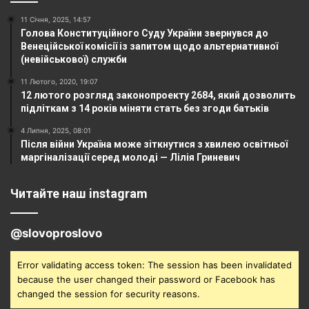
11 Січня, 2025, 14:57
Голова Конституційного Суду України звернувся до
Венеційської комісії із запитом щодо альтернативної
(невійськової) служби
11 Лютого, 2020, 19:07
12 лютого розгляд законопроекту 2684, який дозволить
підліткам з 14 років міняти стать без згоди батьків
4 Липня, 2025, 08:01
Після війни Україна може зіткнутися з хвилею освітньої
маргіналізації серед молоді — Лілія Гриневич
Читайте наш instagram
@slovoproslovo
Error validating access token: The session has been invalidated
because the user changed their password or Facebook has
changed the session for security reasons.