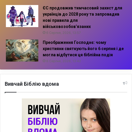
ЄС продовжив тимчасовий захист для
українців до 2028 року та запровадив
нові правила для
військовозобов’язаних
6 Серпня, 2026, 13:57
Преображення Господнє: чому
християни святкують його 6 серпня і де
могла відбутися ця біблійна подія
6 Серпня, 2026, 13:42
Вивчай Біблію вдома