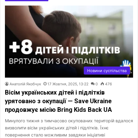
Новини суспільства
Анатолій Якобчук
17 Жовтня, 2025, 13:22
0
476
Вісім українських дітей і підлітків
урятовано з окупації — Save Ukraine
продовжує місію Bring Kids Back UA
Минулого тижня з тимчасово окупованих територій вдалося
визволити вісім українських дітей і підлітків. Їхнє
повернення стало можливим завдяки ініціативі