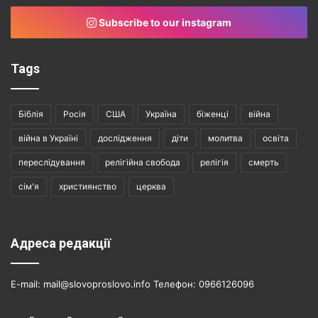
Subscribe to our instagram
Tags
Біблія
Росія
США
Україна
біженці
війна
війна в Україні
дослідження
діти
молитва
освіта
переслідування
релігійна свобода
релігія
смерть
сім'я
християнство
церква
Адреса редакції
E-mail: mail@slovoproslovo.info Телефон: 0966126096