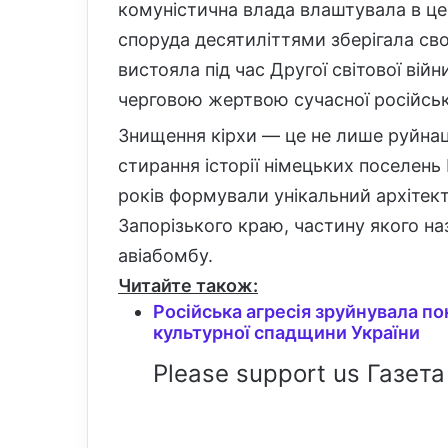
комуністична влада влаштувала в церк
споруда десятиліттями зберігала св
вистояла під час Другої світової вій
черговою жертвою сучасної російсько
Знищення кірхи — це не лише руйнац
стирання історії німецьких поселень 
років формували унікальний архітек
Запорізького краю, частину якого н
авіабомбу.
Читайте також:
Російська агресія зруйнувала по
культурної спадщини України
Please support us Газета