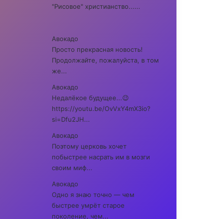
"Рисовое" христианство......
Авокадо
Просто прекрасная новость!
Продолжайте, пожалуйста, в том
же...
Авокадо
Недалёкое будущее...😉
https://youtu.be/OvVxY4mX3io?
si=Dfu2JH...
Авокадо
Поэтому церковь хочет
побыстрее насрать им в мозги
своим миф...
Авокадо
Одно я знаю точно — чем
быстрее умрёт старое
поколение, чем...