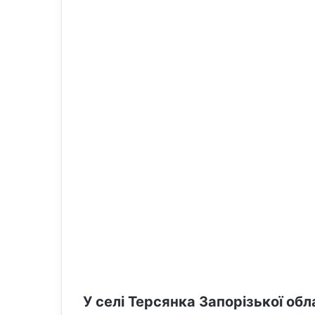
o
e
n
m
X
a
i
l
У селі Терсянка Запорізької обл