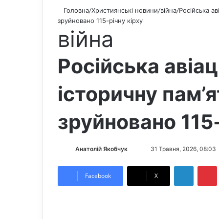
Головна
/
Християнські новини
/
війна
/
Російська ав
зруйновано 115-річну кірху
війна
Російська авіа
історичну пам’я
зруйновано 115-
Анатолій Якобчук
F
S
31 Травня, 2026, 08:03
o
e
LinkedIn
Pintere
l
n
Facebook
X
l
d
o
a
w
n