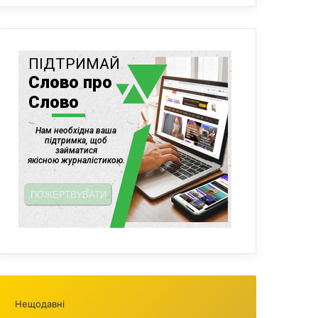
Нещодавні