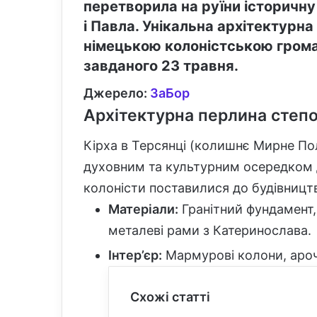
перетворила на руїни історичну
і Павла. Унікальна архітектурна
німецькою колоністською грома
завданого 23 травня.
Джерело:
ЗаБор
Архітектурна перлина степ
Кірха в Терсянці (колишнє Мирне По
духовним та культурним осередком д
колоністи поставилися до будівниц
Матеріали:
Гранітний фундамент, 
металеві рами з Катеринослава.
Інтер’єр:
Мармурові колони, арочн
Схожі статті