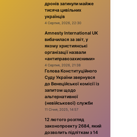
дронів загинули майже
тисяча цивільних
українців
4 Серпня, 2026, 22:30
Amnesty International UK
вибачилася за звіт, у
якому християнські
організації назвали
«антиправозахисними»
4 Серпня, 2026, 21:38
Голова Конституційного
Суду України звернувся
до Венеційської комісії із
запитом щодо
альтернативної
(невійськової) служби
11 Січня, 2025, 14:57
12 лютого розгляд
законопроекту 2684, який
дозволить підліткам з 14