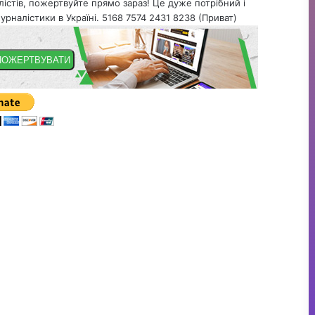
істів, пожертвуйте прямо зараз! Це дуже потрібний і
урналістики в Україні. 5168 7574 2431 8238 (Приват)