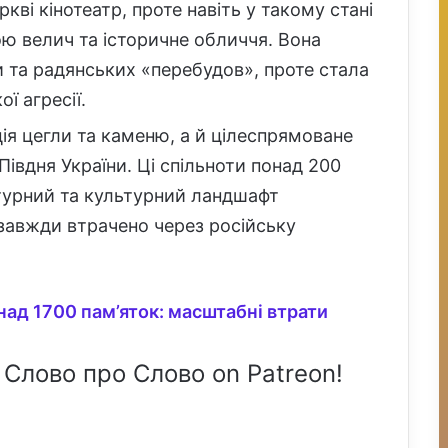
ві кінотеатр, проте навіть у такому стані
ою велич та історичне обличчя. Вона
ни та радянських «перебудов», проте стала
ї агресії.
ія цегли та каменю, а й цілеспрямоване
Півдня України. Ці спільноти понад 200
турний та культурний ландшафт
азавжди втрачено через російську
над 1700 пам’яток: масштабні втрати
 Слово про Слово on Patreon!