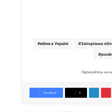
війна в Україні
Запорізька обл
росій
Підписуйтесь на н
LinkedIn
Pintere
Facebook
X