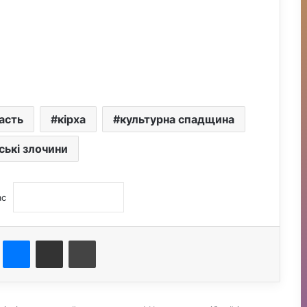
асть
кірха
культурна спадщина
ські злочини
ас
st
Messenger
Поділитися електронною поштою
Друк