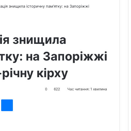
іація знищила історичну пам’ятку: на Запоріжжі
ція знищила
тку: на Запоріжжі
річну кірху
0
622
Час читання: 1 хвилина
st
Messenger