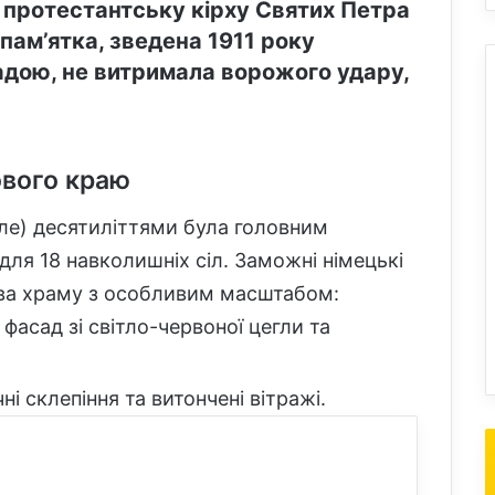
 протестантську кірху Святих Петра
 пам’ятка, зведена 1911 року
дою, не витримала ворожого удару,
ового краю
ле) десятиліттями була головним
ля 18 навколишніх сіл. Заможні німецькі
тва храму з особливим масштабом:
фасад зі світло-червоної цегли та
і склепіння та витончені вітражі.