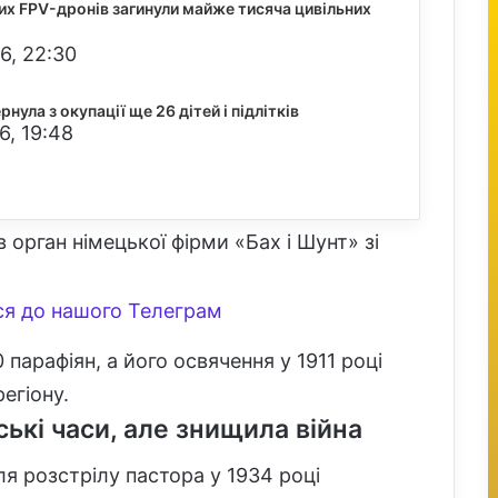
ких FPV-дронів загинули майже тисяча цивільних
6, 22:30
рнула з окупації ще 26 дітей і підлітків
6, 19:48
орган німецької фірми «Бах і Шунт» зі
я до нашого Телеграм
парафіян, а його освячення у 1911 році
егіону.
ські часи, але знищила війна
ля розстрілу пастора у 1934 році