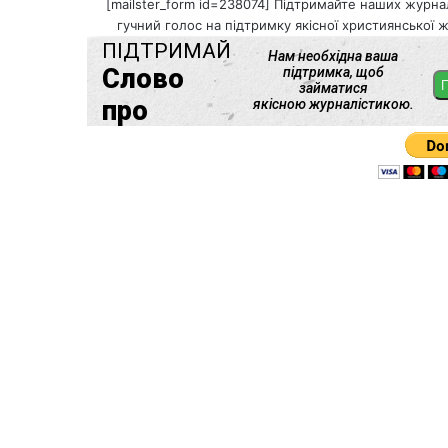
[mailster_form id=238074] Підтримайте наших журнал
гучний голос на підтримку якісної християнської ж