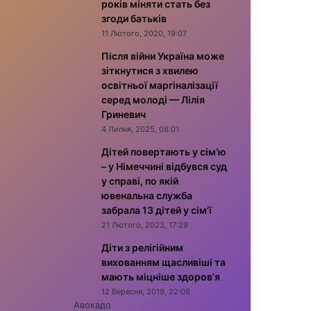
років міняти стать без
згоди батьків
11 Лютого, 2020, 19:07
Після війни Україна може
зіткнутися з хвилею
освітньої маргіналізації
серед молоді — Лілія
Гриневич
4 Липня, 2025, 08:01
Дітей повертають у сім’ю
– у Німеччині відбувся суд
у справі, по якій
ювенальна служба
забрала 13 дітей у сім’ї
21 Лютого, 2023, 17:29
Діти з релігійним
вихованням щасливіші та
мають міцніше здоров’я
12 Вересня, 2019, 22:06
Авокадо