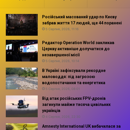
Російський масований удар по Києву
забрав життя 17 людей, ще 44 поранені
5 Серпня, 2026, 11:16
Редактор Operation World закликав
Церкву активніше долучатися до
незавершеної місії
5 Серпня, 2026, 10:14
В Україні зафіксували рекордне
маловоддя: під загрозою
водопостачання та енергетика
5 Серпня, 2026, 08:01
Від атак російських FPV-дронів
загинули майже тисяча цивільних
українців
4 Серпня, 2026, 22:30
Amnesty International UK вибачилася за