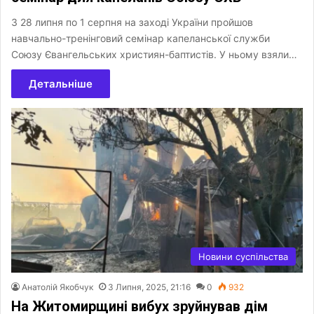
З 28 липня по 1 серпня на заході України пройшов
навчально-тренінговий семінар капеланської служби
Союзу Євангельських християн-баптистів. У ньому взяли…
Детальніше
Новини суспільства
Анатолій Якобчук
3 Липня, 2025, 21:16
0
932
На Житомирщині вибух зруйнував дім