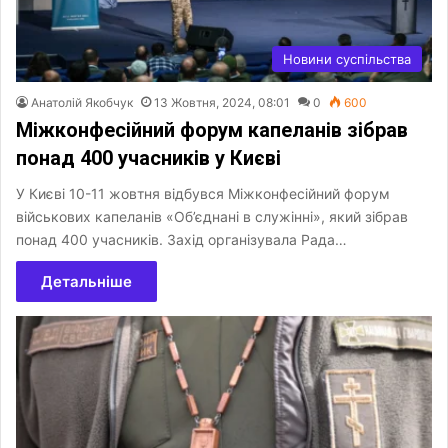
Новини суспільства
Анатолій Якобчук
13 Жовтня, 2024, 08:01
0
600
Міжконфесійний форум капеланів зібрав
понад 400 учасників у Києві
У Києві 10-11 жовтня відбувся Міжконфесійний форум
військових капеланів «Об’єднані в служінні», який зібрав
понад 400 учасників. Захід організувала Рада…
Детальніше