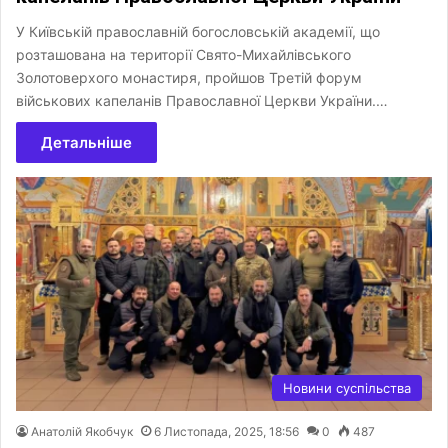
У Київській православній богословській академії, що
розташована на території Свято-Михайлівського
Золотоверхого монастиря, пройшов Третій форум
військових капеланів Православної Церкви України.…
Детальніше
Новини суспільства
Анатолій Якобчук
6 Листопада, 2025, 18:56
0
487