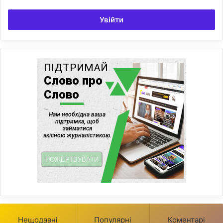
Увійти
Нещодавні
Популярні
Коментарі