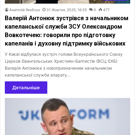
Анатолій Якобчук
31 Жовтня, 2025, 16:35
0
477
Валерій Антонюк зустрівся з начальником
капеланської служби ЗСУ Олександром
Вовкотечею: говорили про підготовку
капеланів і духовну підтримку військових
У Києві відбулася зустріч голови Всеукраїнського Союзу
Церков Євангельських Християн-Баптистів (ВСЦ ЄХБ)
Валерія Антонюка з новопризначеним начальником
капеланської служби апарату…
Детальніше