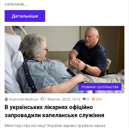
капеланів,…
Детальніше
Новини суспільства
Анатолій Якобчук
7 Жовтня, 2025, 15:12
0
694
В українських лікарнях офіційно
запровадили капеланське служіння
Міністерство юстиції України зареєструвало наказ