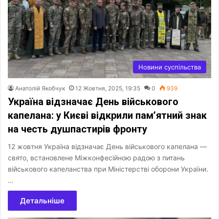
Новини суспільства
Анатолій Якобчук
12 Жовтня, 2025, 19:35
0
939
Україна відзначає День військового
капелана: у Києві відкрили пам’ятний знак
на честь душпастирів фронту
12 жовтня Україна відзначає День військового капелана —
свято, встановлене Міжконфесійною радою з питань
військового капеланства при Міністерстві оборони України.
…
Детальніше