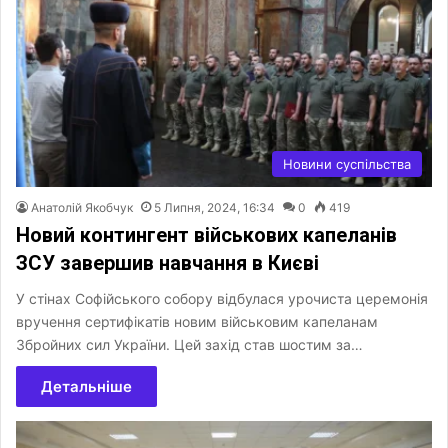
Новини суспільства
Анатолій Якобчук
5 Липня, 2024, 16:34
0
419
Новий контингент військових капеланів
ЗСУ завершив навчання в Києві
У стінах Софійського собору відбулася урочиста церемонія
вручення сертифікатів новим військовим капеланам
Збройних сил України. Цей захід став шостим за…
Детальніше