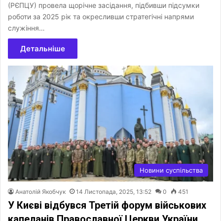
(РЄПЦУ) провела щорічне засідання, підбивши підсумки
роботи за 2025 рік та окресливши стратегічні напрями
служіння…
Детальніше
Новини суспільства
Анатолій Якобчук
14 Листопада, 2025, 13:52
0
451
У Києві відбувся Третій форум військових
капеланів Православної Церкви України