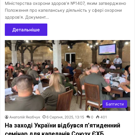
Міністерства охорони здоров’я №1407, яким затверджено
Положення про капеланську діяльність у сфері охорони
здоров’я. Документ…
Детальніше
Баптисти
Анатолій Якобчук
6 Серпня, 2025, 13:15
0
401
На заході України відбувся п’ятиденний
семінар для капеланів Союзу ЄХБ