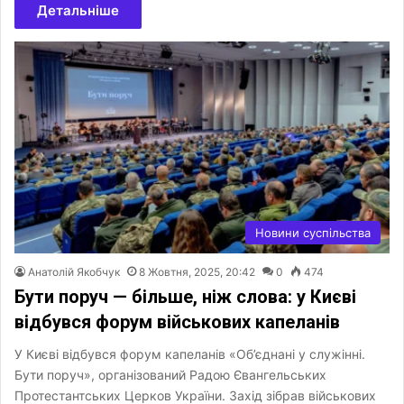
Детальніше
Новини суспільства
Анатолій Якобчук
8 Жовтня, 2025, 20:42
0
474
Бути поруч — більше, ніж слова: у Києві
відбувся форум військових капеланів
У Києві відбувся форум капеланів «Об’єднані у служінні.
Бути поруч», організований Радою Євангельських
Протестантських Церков України. Захід зібрав військових