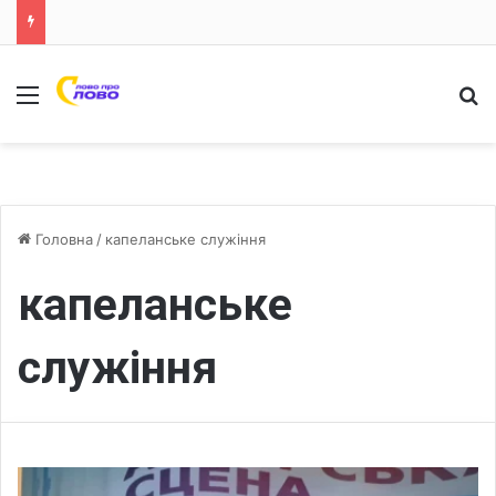
Меню
Ш
Головна
/
капеланське служіння
капеланське
служіння