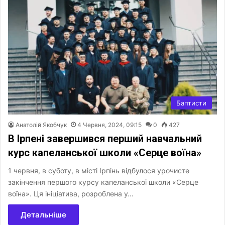
Баптисти
Анатолій Якобчук
4 Червня, 2024, 09:15
0
427
В Ірпені завершився перший навчальний
курс капеланської школи «Серце воїна»
1 червня, в суботу, в місті Ірпінь відбулося урочисте
закінчення першого курсу капеланської школи «Серце
воїна». Ця ініціатива, розроблена у…
Детальніше