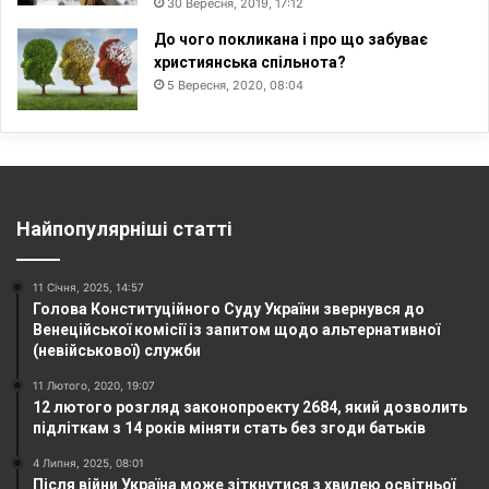
30 Вересня, 2019, 17:12
До чого покликана і про що забуває
християнська спільнота?
5 Вересня, 2020, 08:04
Найпопулярніші статті
11 Січня, 2025, 14:57
Голова Конституційного Суду України звернувся до
Венеційської комісії із запитом щодо альтернативної
(невійськової) служби
11 Лютого, 2020, 19:07
12 лютого розгляд законопроекту 2684, який дозволить
підліткам з 14 років міняти стать без згоди батьків
4 Липня, 2025, 08:01
Після війни Україна може зіткнутися з хвилею освітньої