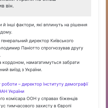
в він.
й інші фактори, які вплинуть на рішення
одому.
, генеральний директор Київського
Володимир Паніотто спрогнозував другу
.
 за кордоном, намагатимуться забрати
ний виїзд з України.
 роботи – директор Інституту демографії
НАН України
ого комісара ООН у справах біженців
тус тимчасового захисту в Європі