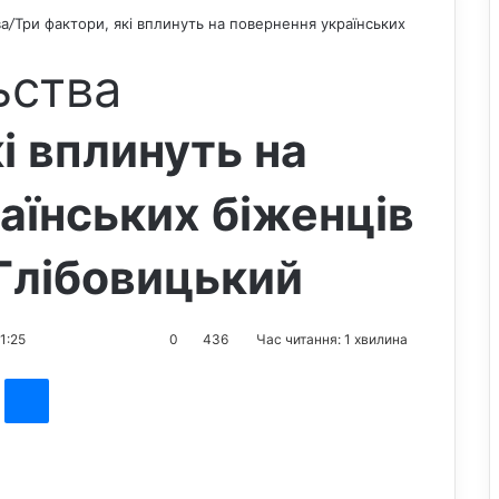
ва
/
Три фактори, які вплинуть на повернення українських
ьства
і вплинуть на
аїнських біженців
 Глібовицький
1:25
0
436
Час читання: 1 хвилина
st
Messenger