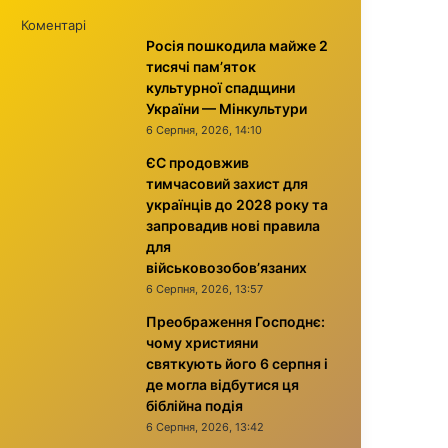
Коментарі
Росія пошкодила майже 2
тисячі пам’яток
культурної спадщини
України — Мінкультури
6 Серпня, 2026, 14:10
ЄС продовжив
тимчасовий захист для
українців до 2028 року та
запровадив нові правила
для
військовозобов’язаних
6 Серпня, 2026, 13:57
Преображення Господнє:
чому християни
святкують його 6 серпня і
де могла відбутися ця
біблійна подія
6 Серпня, 2026, 13:42