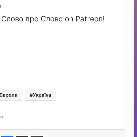
.
 Слово про Слово on Patreon!
Європа
Україна
ас
st
Messenger
Поділитися електронною поштою
Друк