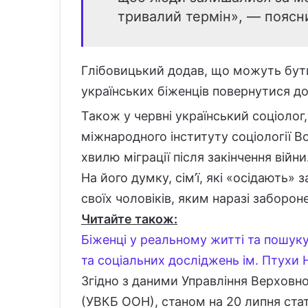
тривалий термін», — поясни
Глібовицький додав, що можуть бути 
українських біженців повернутися д
Також у червні український соціолог
міжнародного інституту соціології 
хвилю міграції після закінчення війни
На його думку, сім’ї, які «осідають»
своїх чоловіків, яким наразі забороне
Читайте також:
Біженці у реальному житті та пошуку
та соціальних досліджень ім. Птухи 
Згідно з даними Управління Верховн
(УВКБ ООН), станом на 20 липня ста