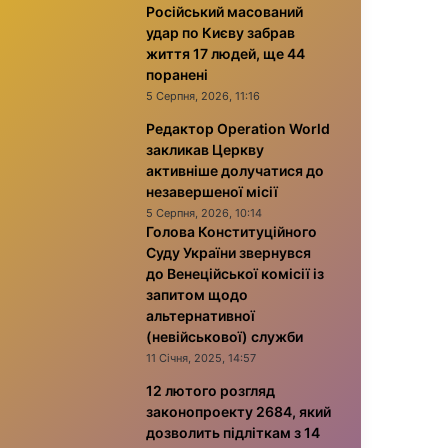
Російський масований
удар по Києву забрав
життя 17 людей, ще 44
поранені
5 Серпня, 2026, 11:16
Редактор Operation World
закликав Церкву
активніше долучатися до
незавершеної місії
5 Серпня, 2026, 10:14
Голова Конституційного
Суду України звернувся
до Венеційської комісії із
запитом щодо
альтернативної
(невійськової) служби
11 Січня, 2025, 14:57
12 лютого розгляд
законопроекту 2684, який
дозволить підліткам з 14