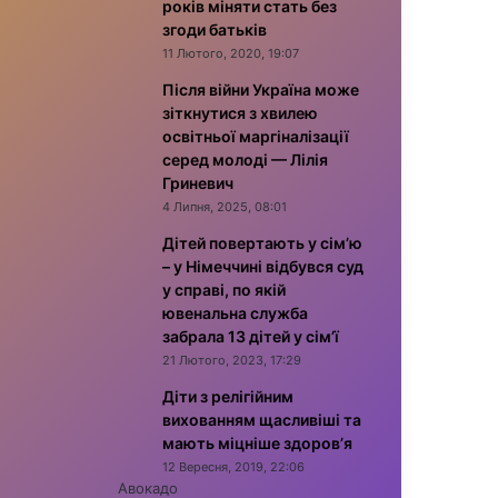
років міняти стать без
згоди батьків
11 Лютого, 2020, 19:07
Після війни Україна може
зіткнутися з хвилею
освітньої маргіналізації
серед молоді — Лілія
Гриневич
4 Липня, 2025, 08:01
Дітей повертають у сім’ю
– у Німеччині відбувся суд
у справі, по якій
ювенальна служба
забрала 13 дітей у сім’ї
21 Лютого, 2023, 17:29
Діти з релігійним
вихованням щасливіші та
мають міцніше здоров’я
12 Вересня, 2019, 22:06
Авокадо