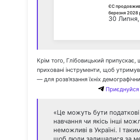
ЄС продовжив 
березня 2028 
30 Липня,
Крім того, Глібовицький припускає, 
приховані інструменти, щоб утримув
— для розв’язання їхніх демографічн
Приєднуйся 
«Це можуть бути податкові
навчання чи якісь інші можл
неможливі в Україні. І так
щоб люди залишалися за ме