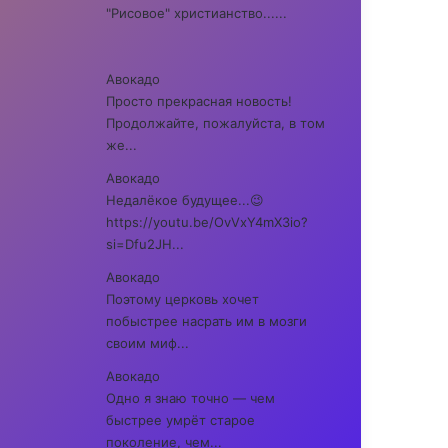
"Рисовое" христианство......
Авокадо
Просто прекрасная новость!
Продолжайте, пожалуйста, в том
же...
Авокадо
Недалёкое будущее...😉
https://youtu.be/OvVxY4mX3io?
si=Dfu2JH...
Авокадо
Поэтому церковь хочет
побыстрее насрать им в мозги
своим миф...
Авокадо
Одно я знаю точно — чем
быстрее умрёт старое
поколение, чем...