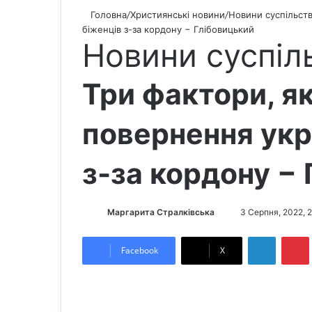
Головна
/
Християнські новини
/
Новини суспільст
біженців з-за кордону − Глібовицький
Новини суспіл
Три фактори, як
повернення укр
з-за кордону −
Маргарита Стралківська
S
3 Серпня, 2022, 2
e
LinkedIn
Pintere
n
Facebook
X
d
a
n