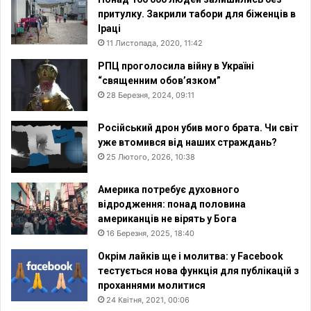
притулку. Закрили табори для біженців в
Іраці
11 Листопада, 2020, 11:42
РПЦ проголосила війну в Україні
“священним обов’язком”
28 Березня, 2024, 09:11
Російський дрон убив мого брата. Чи світ
уже втомився від наших страждань?
25 Лютого, 2026, 10:38
Америка потребує духовного
відродження: понад половина
американців не вірять у Бога
16 Березня, 2025, 18:40
Окрім лайків ще і молитва: у Facebook
тестується нова функція для публікацій з
проханнями молитися
24 Квітня, 2021, 00:06