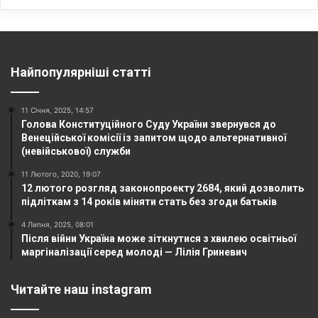
Найпопулярніші статті
11 Січня, 2025, 14:57
Голова Конституційного Суду України звернувся до
Венеційської комісії із запитом щодо альтернативної
(невійськової) служби
11 Лютого, 2020, 19:07
12 лютого розгляд законопроекту 2684, який дозволить
підліткам з 14 років міняти стать без згоди батьків
4 Липня, 2025, 08:01
Після війни Україна може зіткнутися з хвилею освітньої
маргіналізації серед молоді — Лілія Гриневич
Читайте наш instagram