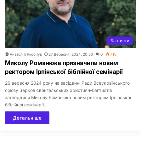
Баптисти
Анатолій Якобчук
27 Вересня, 2024, 20:50
0
710
Миколу Романюка призначили новим
ректором Ірпінської біблійної семінарії
26 вересня 2024 року на засіданні Ради Всеукраїнського
союзу церков євангельських християн-баптистів
затвердили Миколу Романюка новим ректором Ірпінської
біблійної семінарії.…
Детальніше