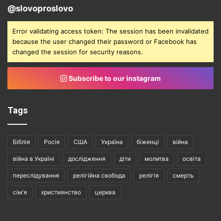
@slovoproslovo
Error validating access token: The session has been invalidated
because the user changed their password or Facebook has
changed the session for security reasons.
Subscribe to our instagram
Tags
Біблія
Росія
США
Україна
біженці
війна
війна в Україні
дослідження
діти
молитва
освіта
переслідування
релігійна свобода
релігія
смерть
сім'я
християнство
церква