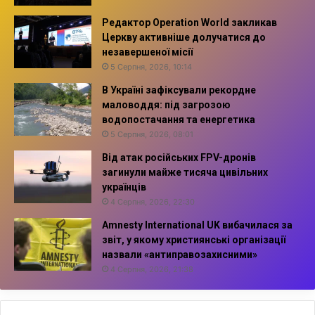
Редактор Operation World закликав
Церкву активніше долучатися до
незавершеної місії
5 Серпня, 2026, 10:14
В Україні зафіксували рекордне
маловоддя: під загрозою
водопостачання та енергетика
5 Серпня, 2026, 08:01
Від атак російських FPV-дронів
загинули майже тисяча цивільних
українців
4 Серпня, 2026, 22:30
Amnesty International UK вибачилася за
звіт, у якому християнські організації
назвали «антиправозахисними»
4 Серпня, 2026, 21:38