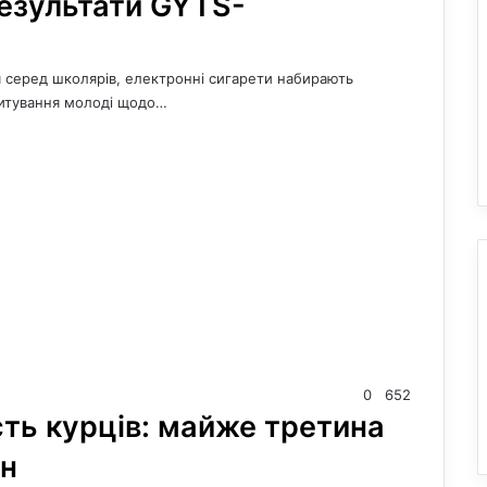
результати GYTS-
я серед школярів, електронні сигарети набирають
питування молоді щодо…
0
652
ість курців: майже третина
юн