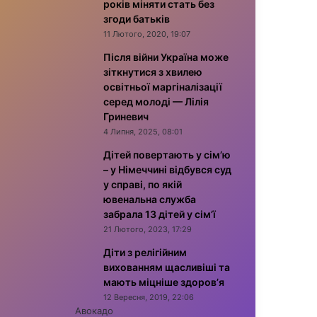
років міняти стать без
згоди батьків
11 Лютого, 2020, 19:07
Після війни Україна може
зіткнутися з хвилею
освітньої маргіналізації
серед молоді — Лілія
Гриневич
4 Липня, 2025, 08:01
Дітей повертають у сім’ю
– у Німеччині відбувся суд
у справі, по якій
ювенальна служба
забрала 13 дітей у сім’ї
21 Лютого, 2023, 17:29
Діти з релігійним
вихованням щасливіші та
мають міцніше здоров’я
12 Вересня, 2019, 22:06
Авокадо