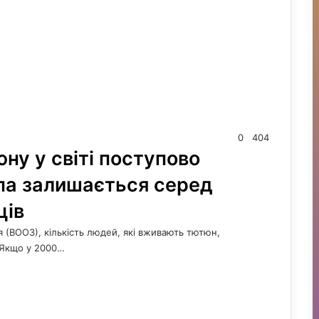
0
404
у у світі поступово
па залишається серед
ців
я (ВООЗ), кількість людей, які вживають тютюн,
 Якщо у 2000…