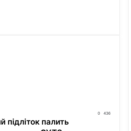
0
436
й підліток палить