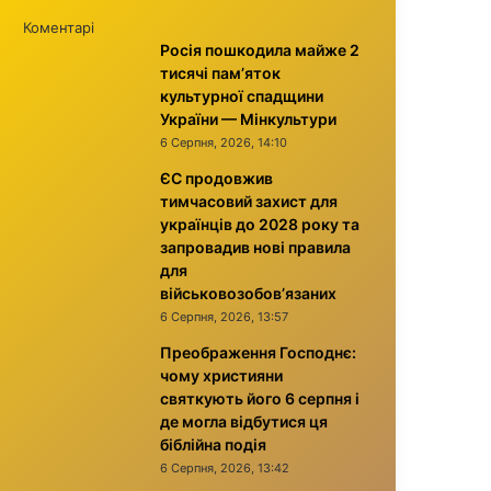
Коментарі
Росія пошкодила майже 2
тисячі пам’яток
культурної спадщини
України — Мінкультури
6 Серпня, 2026, 14:10
ЄС продовжив
тимчасовий захист для
українців до 2028 року та
запровадив нові правила
для
військовозобов’язаних
6 Серпня, 2026, 13:57
Преображення Господнє:
чому християни
святкують його 6 серпня і
де могла відбутися ця
біблійна подія
6 Серпня, 2026, 13:42