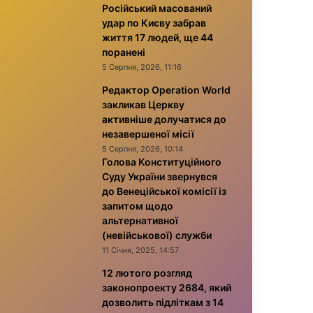
Російський масований
удар по Києву забрав
життя 17 людей, ще 44
поранені
5 Серпня, 2026, 11:16
Редактор Operation World
закликав Церкву
активніше долучатися до
незавершеної місії
5 Серпня, 2026, 10:14
Голова Конституційного
Суду України звернувся
до Венеційської комісії із
запитом щодо
альтернативної
(невійськової) служби
11 Січня, 2025, 14:57
12 лютого розгляд
законопроекту 2684, який
дозволить підліткам з 14