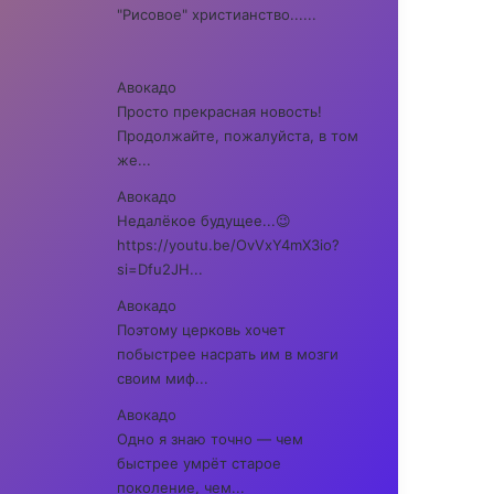
"Рисовое" христианство......
Авокадо
Просто прекрасная новость!
Продолжайте, пожалуйста, в том
же...
Авокадо
Недалёкое будущее...😉
https://youtu.be/OvVxY4mX3io?
si=Dfu2JH...
Авокадо
Поэтому церковь хочет
побыстрее насрать им в мозги
своим миф...
Авокадо
Одно я знаю точно — чем
быстрее умрёт старое
поколение, чем...