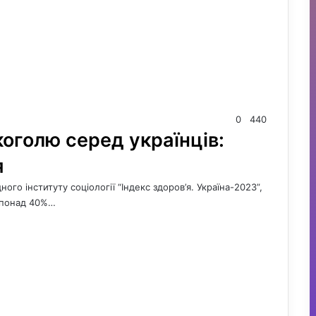
0
440
коголю серед українців:
я
го інституту соціології “Індекс здоров’я. Україна-2023”,
а понад 40%…