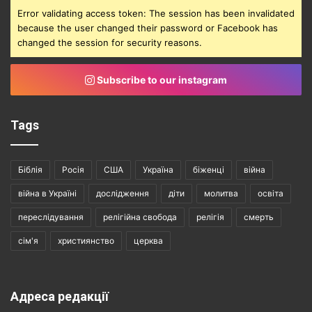
Error validating access token: The session has been invalidated
because the user changed their password or Facebook has
changed the session for security reasons.
Subscribe to our instagram
Tags
Біблія
Росія
США
Україна
біженці
війна
війна в Україні
дослідження
діти
молитва
освіта
переслідування
релігійна свобода
релігія
смерть
сім'я
християнство
церква
Адреса редакції