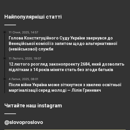
Найпопулярніші статті
11 Січня, 2025, 14:57
Голова Конституційного Суду України звернувся до
Венеційської комісії із запитом щодо альтернативної
(невійськової) служби
11 Лютого, 2020, 19:07
12 лютого розгляд законопроекту 2684, який дозволить
підліткам з 14 років міняти стать без згоди батьків
4 Липня, 2025, 08:01
Після війни Україна може зіткнутися з хвилею освітньої
маргіналізації серед молоді — Лілія Гриневич
Читайте наш instagram
@slovoproslovo