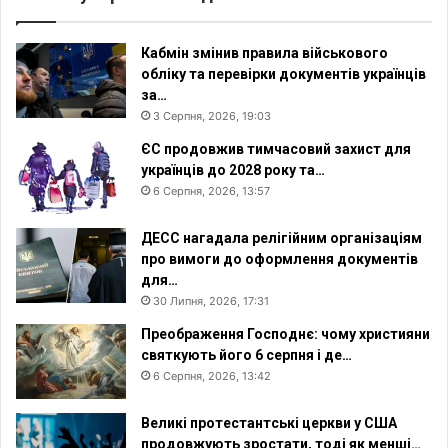
Кабмін змінив правила військового
обліку та перевірки документів українців
за…
3 Серпня, 2026, 19:03
ЄС продовжив тимчасовий захист для
українців до 2028 року та…
6 Серпня, 2026, 13:57
ДЕСС нагадала релігійним організаціям
про вимоги до оформлення документів
для…
30 Липня, 2026, 17:31
Преображення Господнє: чому християни
святкують його 6 серпня і де…
6 Серпня, 2026, 13:42
Великі протестантські церкви у США
продовжують зростати, тоді як менші…