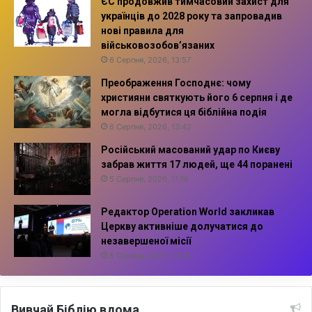
ЄС продовжив тимчасовий захист для
українців до 2028 року та запровадив
нові правила для
військовозобов’язаних
6 Серпня, 2026, 13:57
Преображення Господнє: чому
християни святкують його 6 серпня і де
могла відбутися ця біблійна подія
6 Серпня, 2026, 13:42
Російський масований удар по Києву
забрав життя 17 людей, ще 44 поранені
5 Серпня, 2026, 11:16
Редактор Operation World закликав
Церкву активніше долучатися до
незавершеної місії
5 Серпня, 2026, 10:14
Вивчай Біблію вдома