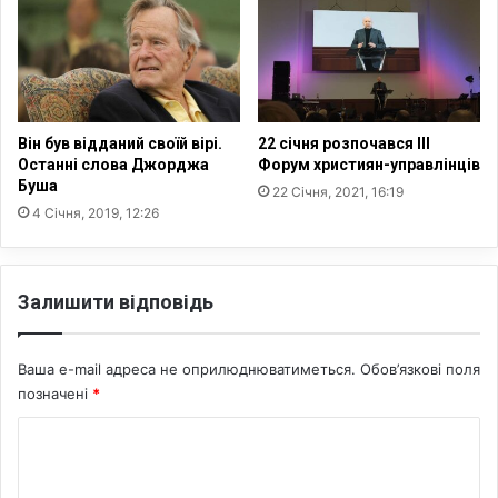
Він був відданий своїй вірі.
22 січня розпочався ІІІ
Останні слова Джорджа
Форум християн-управлінців
Буша
22 Січня, 2021, 16:19
4 Січня, 2019, 12:26
Залишити відповідь
Ваша e-mail адреса не оприлюднюватиметься.
Обов’язкові поля
позначені
*
К
о