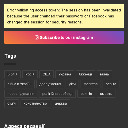
Error validating access token: The session has been invalidated
because the user changed their password or Facebook has
changed the session for security reasons.
Subscribe to our instagram
Tags
Біблія
Росія
США
Україна
біженці
війна
війна в Україні
дослідження
діти
молитва
освіта
переслідування
релігійна свобода
релігія
смерть
сім'я
християнство
церква
Адреса редакції