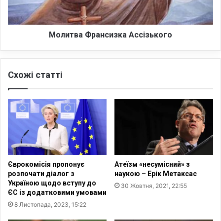
а
Ф
р
а
Молитва Франсизка Ассізького
н
с
и
Схожі статті
з
к
а
А
с
с
і
з
ь
Єврокомісія пропонує
Атеїзм «несумісний» з
к
розпочати діалог з
наукою – Ерік Метаксас
о
Україною щодо вступу до
30 Жовтня, 2021, 22:55
г
ЄС із додатковими умовами
о
8 Листопада, 2023, 15:22