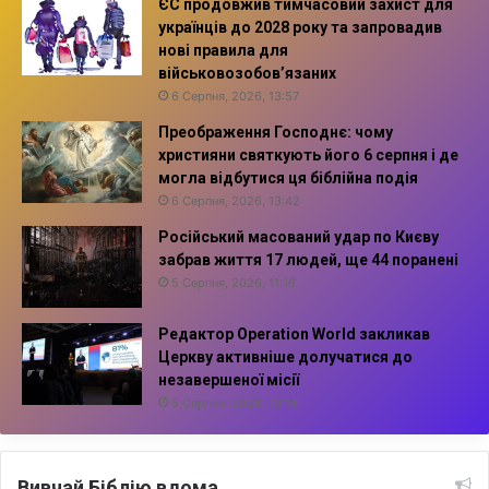
ЄС продовжив тимчасовий захист для
українців до 2028 року та запровадив
нові правила для
військовозобов’язаних
6 Серпня, 2026, 13:57
Преображення Господнє: чому
християни святкують його 6 серпня і де
могла відбутися ця біблійна подія
6 Серпня, 2026, 13:42
Російський масований удар по Києву
забрав життя 17 людей, ще 44 поранені
5 Серпня, 2026, 11:16
Редактор Operation World закликав
Церкву активніше долучатися до
незавершеної місії
5 Серпня, 2026, 10:14
Вивчай Біблію вдома