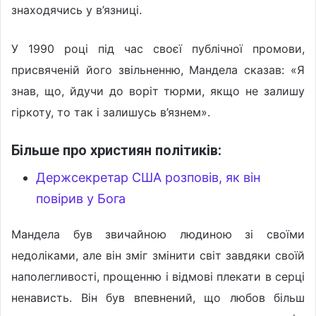
знаходячись у в’язниці.
У 1990 році під час своєї публічної промови,
присвяченій його звільненню, Мандела сказав: «Я
знав, що, йдучи до воріт тюрми, якщо не залишу
гіркоту, то так і залишусь в’язнем».
Більше про християн політиків:
Держсекретар США розповів, як він
повірив у Бога
Мандела був звичайною людиною зі своїми
недоліками, але він зміг змінити світ завдяки своїй
наполегливості, прощенню і відмові плекати в серці
ненависть. Він був впевнений, що любов більш