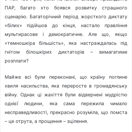
ПАР, багато хто боявся розвитку страшного
сценарію. Багаторічний період жорсткого диктату
«білих» підійшов до кінця, настало правління
мультирасове і демократичне. Але що, якщо
«темношкіра більшість», яка настраждалась під
гнітом білошкірих диктаторів – вимагатиме
розплати?
Майже всі були переконані, що країну поглине
хвиля насильства, яка переросте в громадянську
війну. Однак ці жахіття були відвернені мудрістю
однієї людини, яка сама пережила чимало
несправедливості, прекрасно розуміла, що помста
– це отрута, а прощення – зцілення.