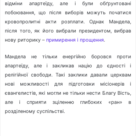
відміни апартеїду, але і були обґрунтовані
побоювання, що після виборів можуть початися
кровопролитні акти розплати. Однак Мандела,
після того, як його вибрали президентом, вибрав
нову риторику –
примирення і прощення
.
Мандела не тільки енергійно боровся проти
апартеїду, але і закликав націю до єдності і
релігійної свободи. Такі заклики давали церквам
нові можливості для підготовки місіонерів і
євангелистів, які могли не тільки нести Благу Вість,
але і сприяти зціленню глибоких «ран» в
розділеному суспільстві.