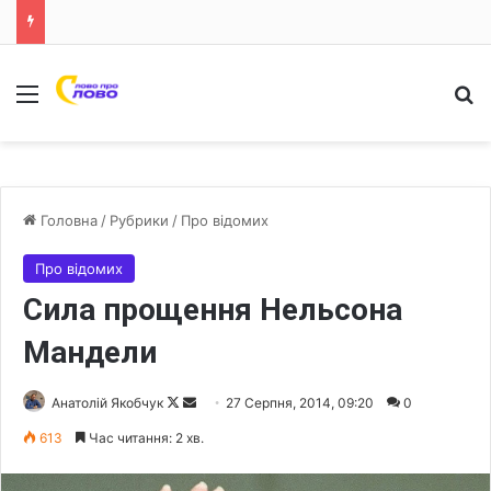
Меню
Ш
Головна
/
Рубрики
/
Про відомих
Про відомих
Сила прощення Нельсона
Мандели
Анатолій Якобчук
F
S
27 Серпня, 2014, 09:20
0
o
e
613
Час читання: 2 хв.
l
n
l
d