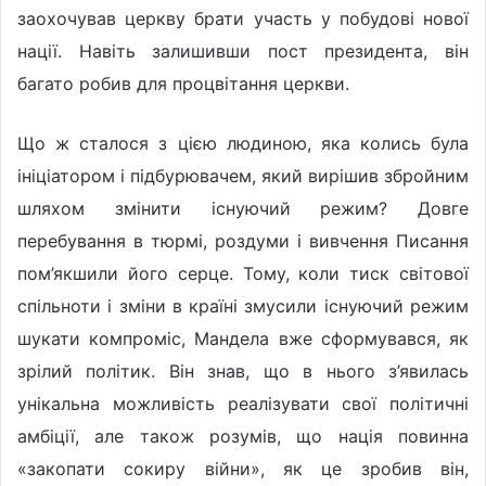
заохочував церкву брати участь у побудові нової
нації. Навіть залишивши пост президента, він
багато робив для процвітання церкви.
Що ж сталося з цією людиною, яка колись була
ініціатором і підбурювачем, який вирішив збройним
шляхом змінити існуючий режим? Довге
перебування в тюрмі, роздуми і вивчення Писання
пом’якшили його серце. Тому, коли тиск світової
спільноти і зміни в країні змусили існуючий режим
шукати компроміс, Мандела вже сформувався, як
зрілий політик. Він знав, що в нього з’явилась
унікальна можливість реалізувати свої політичні
амбіції, але також розумів, що нація повинна
«закопати сокиру війни», як це зробив він,