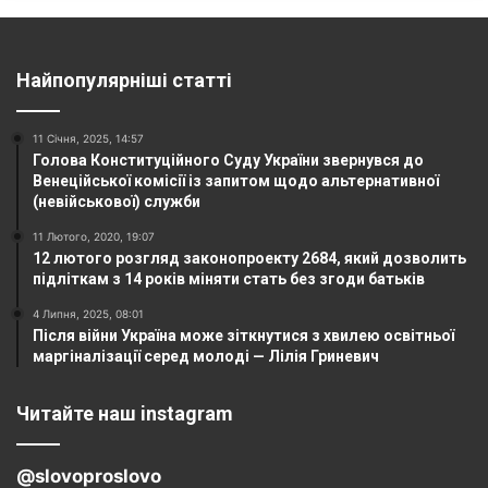
Найпопулярніші статті
11 Січня, 2025, 14:57
Голова Конституційного Суду України звернувся до
Венеційської комісії із запитом щодо альтернативної
(невійськової) служби
11 Лютого, 2020, 19:07
12 лютого розгляд законопроекту 2684, який дозволить
підліткам з 14 років міняти стать без згоди батьків
4 Липня, 2025, 08:01
Після війни Україна може зіткнутися з хвилею освітньої
маргіналізації серед молоді — Лілія Гриневич
Читайте наш instagram
@slovoproslovo