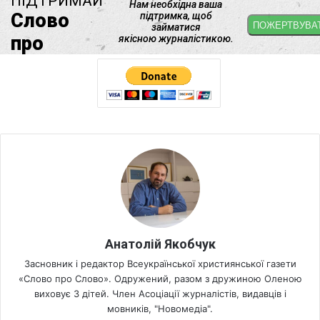
Анатолій Якобчук
Засновник і редактор Всеукраїнської християнської газети
«Слово про Слово». Одружений, разом з дружиною Оленою
виховує 3 дітей. Член Асоціації журналістів, видавців і
мовників, "Новомедіа".