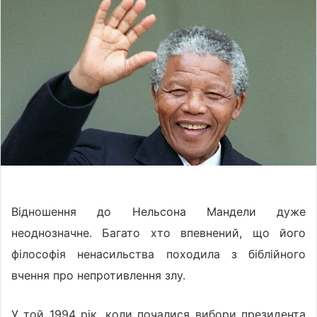
o
a
w
n
o
e
n
m
X
a
i
l
Відношення до Нельсона Мандели дуже
неоднозначне. Багато хто впевнений, що його
філософія ненасильства походила з біблійного
вчення про непротивлення злу.
У той 1994 рік, коли почалися вибори президента