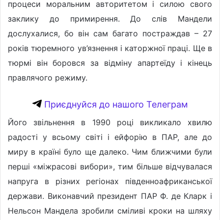
процеси моральним авторитетом і силою свого
заклику до примирення. До слів Мандели
дослухалися, бо він сам багато постраждав – 27
років тюремного ув’язнення і каторжної праці. Ще в
тюрмі він боровся за відміну апартеїду і кінець
правлячого режиму.
Приєднуйся до нашого Телеграм
Його звільнення в 1990 році викликало хвилю
радості у всьому світі і ейфорію в ПАР, але до
миру в країні було ще далеко. Чим ближчими були
перші «міжрасові вибори», тим більше відчувалася
напруга в різних регіонах південноафриканської
держави. Виконавчий президент ПАР Ф. де Кларк і
Нельсон Мандела зробили сміливі кроки на шляху