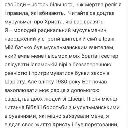
свободи – чогось більшого, ніж мертва релігія
і правила, які вбивають. Читайте свідоцтва
мусульман про Христа, які вас вразять
Я – молодий радикальний мусульманин,
народжений у строгій шиїтській сім’ї в Ірані.
Мій батько був мусульманським вчителем,
який вчив мене і вісьмох моїх братів і сестер
слідувати ісламській вірі з беззаперечною
ревністю і притримуватися букви законів
Шаріату. Але влітку 1980 року Бог почав
захоплювати моє серце з допомогою
свідоцтва двох людей зі Швеції. Після місяця
читання Біблії і боротьби з мусульманськими
віруваннями, які міцно зв’язували мене, я
віддав своє життя Христу і був порятований,