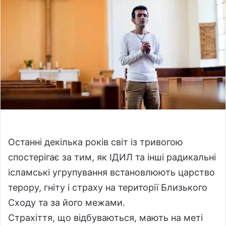
o
a
w
n
o
e
n
m
X
a
i
l
Останні декілька років світ із тривогою
спостерігає за тим, як ІДИЛ та інші радикальні
ісламські угрупування встановлюють царство
терору, гніту і страху на території Близького
Сходу та за його межами.
Страхіття, що відбуваються, мають на меті