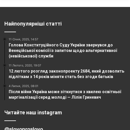
Найпопулярніші статті
11 Січня, 2025, 14:57
Голова Конституційного Суду України звернувся до
Венеційської комісії із запитом щодо альтернативної
(невійськової) служби
11 Лютого, 2020, 19:07
12 лютого розгляд законопроекту 2684, який дозволить
підліткам з 14 років міняти стать без згоди батьків
4 Липня, 2025, 08:01
Після війни Україна може зіткнутися з хвилею освітньої
маргіналізації серед молоді — Лілія Гриневич
Читайте наш instagram
@slovoproslovo