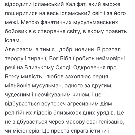
відродити Ісламський Халіфат, який зможе
поширитися на весь ісламський світ і за його
межі. Метою фанатичних мусульманських
бойовиків є створення світу, в якому править
іслам.
Але разом із тим є і добрі новини. В розпал
терору і тиранії, Бог Біблії робить неймовірні
речі на Близькому Сході. Одкровення про
Божу милість і любов захоплює серця
мільйонів мусульман, одного за другим,
чудесним і неочікуваним чином, і це
відбувається всупереч агресивним діям
релігійних лідерів близькосхідних урядів. Це
не відбувається через масову євангелізацію,
чи місіонерів. Це проста спрага істини і