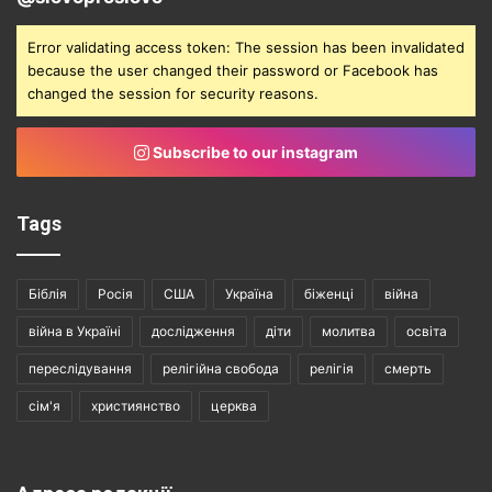
Error validating access token: The session has been invalidated
because the user changed their password or Facebook has
changed the session for security reasons.
Subscribe to our instagram
Tags
Біблія
Росія
США
Україна
біженці
війна
війна в Україні
дослідження
діти
молитва
освіта
переслідування
релігійна свобода
релігія
смерть
сім'я
християнство
церква