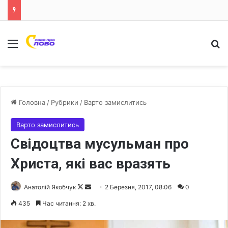
Меню
Ш
Головна
/
Рубрики
/
Варто замислитись
Варто замислитись
Свідоцтва мусульман про
Христа, які вас вразять
Анатолій Якобчук
F
S
2 Березня, 2017, 08:06
0
o
e
435
Час читання: 2 хв.
l
n
l
d