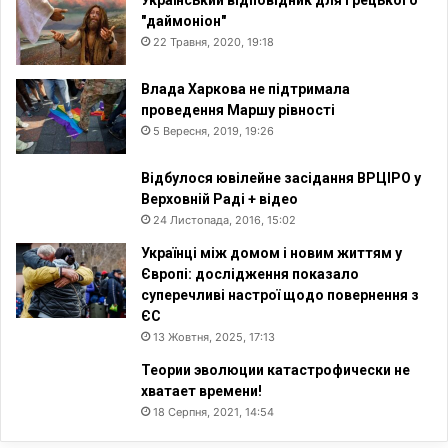
Український відповідник для грецького
"даймоніон"
22 Травня, 2020, 19:18
Влада Харкова не підтримала
проведення Маршу рівності
5 Вересня, 2019, 19:26
Відбулося ювілейне засідання ВРЦІРО у
Верховній Раді + відео
24 Листопада, 2016, 15:02
Українці між домом і новим життям у
Європі: дослідження показало
суперечливі настрої щодо повернення з
ЄС
13 Жовтня, 2025, 17:13
Теории эволюции катастрофически не
хватает времени!
18 Серпня, 2021, 14:54