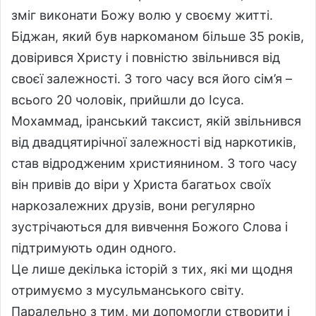
зміг виконати Божу волю у своєму житті.
Біджан, який був наркоманом більше 35 років,
довірився Христу і повністю звільнився від
своєї залежності. З того часу вся його сім’я –
всього 20 чоловік, прийшли до Ісуса.
Мохаммад, іранський таксист, якій звільнився
від двадцятирічної залежності від наркотиків,
став відродженим християнином. З того часу
він привів до віри у Христа багатьох своїх
наркозалежних друзів, вони регулярно
зустрічаються для вивчення Божого Слова і
підтримують один одного.
Це лише декілька історій з тих, які ми щодня
отримуємо з мусульманського світу.
Паралельно з тим, ми допомогли створити і