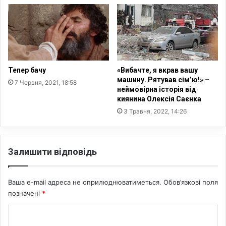
Е
й
н
ш
т
е
й
Тепер бачу
«Вибачте, я вкрав вашу
н
машину. Рятував сім’ю!» –
7 Червня, 2021, 18:58
а
неймовірна історія від
киянина Олексія Саєнка
3 Травня, 2022, 14:26
Залишити відповідь
Ваша e-mail адреса не оприлюднюватиметься.
Обов’язкові поля
позначені
*
К