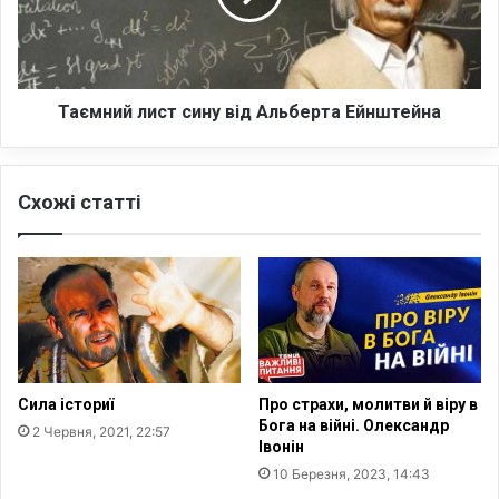
и
й
л
и
с
Таємний лист сину від Альберта Ейнштейна
т
с
и
Схожі статті
н
у
в
і
д
А
л
ь
б
Сила істориї
Про страхи, молитви й віру в
е
Бога на війні. Олександр
2 Червня, 2021, 22:57
р
Івонін
т
10 Березня, 2023, 14:43
а