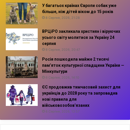
У багатьох країнах Європи собак уже
більше, ніж дітей віком до 15 років
8 Серпня, 2026, 21:28
ВРЦіРО закликала християн і віруючих
усього світу молитися за Україну 24
серпня
8 Серпня, 2026, 20:47
Росія пошкодила майже 2 тисячі
пам’яток культурної спадщини України —
Мінкультури
6 Серпня, 2026, 14:10
ЄС продовжив тимчасовий захист для
українців до 2028 року та запровадив
нові правила для
військовозобов’язаних
6 Серпня, 2026, 13:57