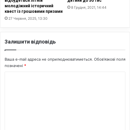
відбудеться літній
дитини до 50 тис
у
молодіжний історичний
с
8 Грудня, 2021, 14:44
квест із грошовими призами
в
27 Червня, 2025, 13:30
і
д
о
м
Залишити відповідь
о
г
о
Ваша e-mail адреса не оприлюднюватиметься.
Обов’язкові поля
б
позначені
*
а
т
К
ь
о
к
і
м
в
е
с
т
н
в
т
а
а