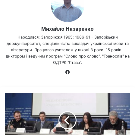
Михайло Назаренко
Народився: Запоріжжя 1965; 1986-91 - Запорізький
держуніверситет, спеціальність: викладач української мови та
літератури. Працював учителем у школі 3 роки; 15 років -
диктором і ведучим програм "Слово про слово", "Гранослів" на
ОДТРК "Лтава".
Fa
ce
bo
ok
В
У
к
р
і
н
ф