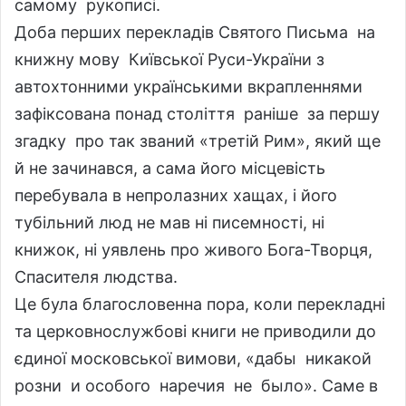
самому рукописі.
Доба перших перекладів Святого Письма на
книжну мову Київської Руси-України з
автохтонними українськими вкрапленнями
зафіксована понад століття раніше за першу
згадку про так званий «третій Рим», який ще
й не зачинався, а сама його місцевість
перебувала в непролазних хащах, і його
тубільний люд не мав ні писемності, ні
книжок, ні уявлень про живого Бога-Творця,
Спасителя людства.
Це була благословенна пора, коли перекладні
та церковнослужбові книги не приводили до
єдиної московської вимови, «дабы никакой
розни и особого наречия не было». Саме в