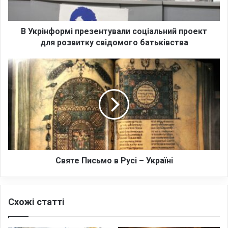
о
р
м
В Укрінформі презентували соціальний проект
і
для розвитку свідомого батьківства
п
р
С
е
в
з
я
е
т
н
е
т
П
у
и
в
с
а
ь
л
м
Святе Письмо в Русі – Україні
и
о
с
в
о
Р
Схожі статті
ц
у
і
с
а
і