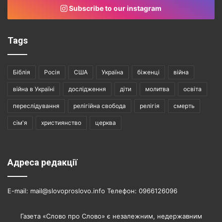
Subscribe to our instagram
Tags
Біблія
Росія
США
Україна
біженці
війна
війна в Україні
дослідження
діти
молитва
освіта
переслідування
релігійна свобода
релігія
смерть
сім'я
християнство
церква
Адреса редакції
E-mail: mail@slovoproslovo.info Телефон: 0966126096
Газета «Слово про Слово» є незалежним, недержавним