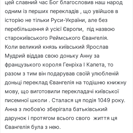
цей славний час Бог благословив наш народ
одним із перших перекладів , що увійшов в
історію не тільки Руси-України, але без
перебільшення й усієї Європи, під назвою
старокиївського Реймського Євангелія.
Коли великий князь київський Ярослав
Мудрий віддав свою доньку Анну за
французького короля Генріха I Капета, то
разом з тим він подарував своїй улюбленій
доньці переклад Євангелія на тодішню книжну
мову, що виготовили перекладачі київської
писемної школи . Сталася ця подія 1049 року.
Анна з любов’ю зберігала батьківський
дарунок і протягом всього свого життя ця
Євангелія була з нею.