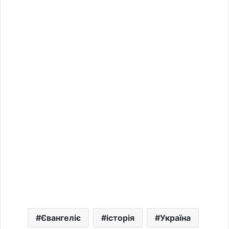
Євангеліє
історія
Україна