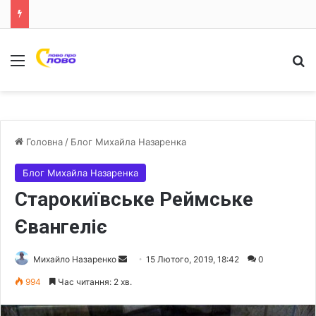
Меню
Ш
Головна
/
Блог Михайла Назаренка
Блог Михайла Назаренка
Старокиївське Реймське
Євангеліє
Михайло Назаренко
S
15 Лютого, 2019, 18:42
0
e
994
Час читання: 2 хв.
n
d