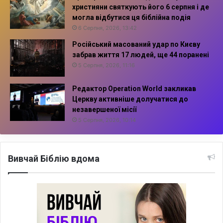
християни святкують його 6 серпня і де
могла відбутися ця біблійна подія
6 Серпня, 2026, 13:42
Російський масований удар по Києву
забрав життя 17 людей, ще 44 поранені
5 Серпня, 2026, 11:16
Редактор Operation World закликав
Церкву активніше долучатися до
незавершеної місії
5 Серпня, 2026, 10:14
Вивчай Біблію вдома