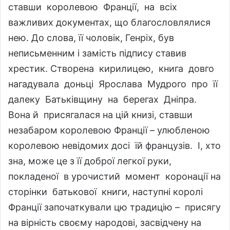
ставши королевою Франції, на всіх
важливих документах, що благословлялися
нею. До слова, її чоловік, Генріх, був
неписьменним і замість підпису ставив
хрестик. Створена кирилицею, книга довго
нагадувала доньці Ярослава Мудрого про її
далеку Батьківщину на берегах Дніпра.
Вона й присягалася на цій книзі, ставши
незабаром королевою Франції – улюбленою
королевою невідомих досі їй французів. І, хто
зна, може це з її доброї легкої руки,
покладеної в урочистий момент коронації на
сторінки батькової книги, наступні королі
Франції започаткували цю традицію – присягу
на вірність своєму народові, засвідчену на