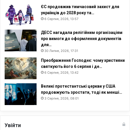
ЄС продовжив тимчасовий захист для
українців до 2028 року та…
6 Серпня, 2026, 13:57
ДЕСС нагадала релігійним організаціям
про вимоги до оформлення документів
для…
30 Липня, 2026, 17:31
Преображення Господнє: чому християни
святкують його 6 серпня і де…
6 Серпня, 2026, 13:42
Великі протестантські церкви у США
продовжують зростати, тоді як менші…
3 Серпня, 2026, 08:01
Увійти