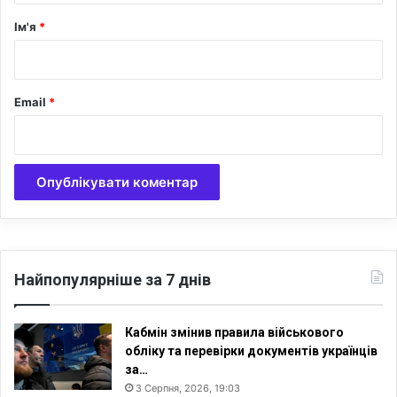
р
Ім'я
*
*
Email
*
Найпопулярніше за 7 днів
Кабмін змінив правила військового
обліку та перевірки документів українців
за…
3 Серпня, 2026, 19:03