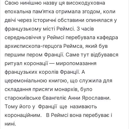
Свою нинішню назву ця високодуховна
епохальна пам’ятка отримала згодом, коли
двічі через історичні обставини опинялася у
французькому місті Реймсі. З часів
середньовіччя у Реймсі перебувала кафедра
архиєпископа-герцога Реймса, який був
першим пером Франції. Саме тут відбувався
ритуал коронації — миропомазання
французьких королів Франції. А
церемоніальною книгою, що служила для
складання присяги монархів, було
старокиївське Євангеліє Анни Ярославни.
Тому його у Франції ще називають
коронаційним. В Реймсі вона перебуває і
нині.