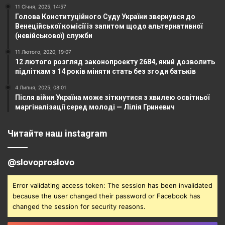
11 Січня, 2025, 14:57
Голова Конституційного Суду України звернувся до
Венеційської комісії із запитом щодо альтернативної
(невійськової) служби
11 Лютого, 2020, 19:07
12 лютого розгляд законопроекту 2684, який дозволить
підліткам з 14 років міняти стать без згоди батьків
4 Липня, 2025, 08:01
Після війни Україна може зіткнутися з хвилею освітньої
маргіналізації серед молоді — Лілія Гриневич
Читайте наш instagram
@slovoproslovo
Error validating access token: The session has been invalidated
because the user changed their password or Facebook has
changed the session for security reasons.