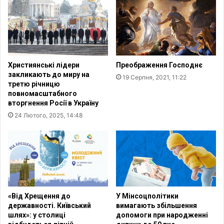
л
–
ь
У
н
к
и
р
й
а
п
ї
Християнські лідери
Преображення Господнє
р
н
закликають до миру на
19 Серпня, 2021, 11:22
о
і
третю річницю
е
повномасштабного
к
вторгнення Росії в Україну
т
24 Лютого, 2025, 14:48
д
л
я
р
о
з
в
и
«Від Хрещення до
У Мінсоцполітики
т
державності. Київський
вимагають збільшення
шлях»: у столиці
допомоги при народженні
к