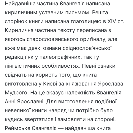
Найдавніша частина Євангелія написана
кириличним уставним письмом. Решта
сторінок книги написана глаголицею в XIV ст.
Кирилична частина тексту переписана з
якогось старослов’янського ориґіналу, але
вже має деякі ознаки східнослов’янської
редакції як у палеографічних, так і у
лінгвістичних особливостях. Певні ознаки
свідчать на користь того, що книга
виготовлена у Києві за князювання Ярослава
Мудрого. На це вказує належність Євангелія
Анні Ярославні. Для виготовлення подібної
невеликої книги навряд чи потрібно було
кудись звертатися і замовляти на стороні.
Реймське Євангеліє — найдавніша книга