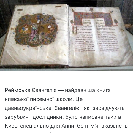
a
n
e
m
a
i
l
Реймське Євангеліє — найдавніша книга
київської писемної школи. Це
давньоукраїнське Євангеліє, як засвідчують
зарубіжні дослідники, було написане таки в
Києві спеціально для Анни, бо її ім’я вказане в