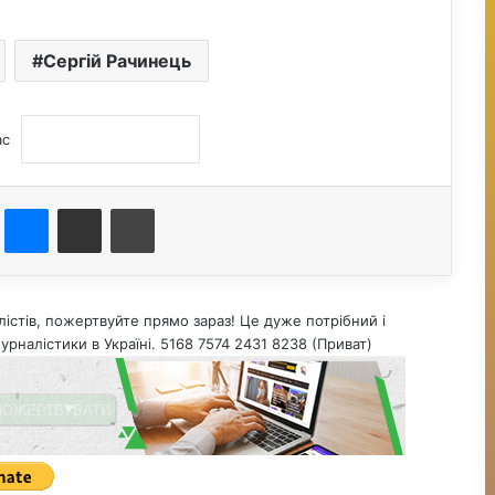
Сергій Рачинець
ас
st
Messenger
Поділитися електронною поштою
Друк
істів, пожертвуйте прямо зараз! Це дуже потрібний і
урналістики в Україні. 5168 7574 2431 8238 (Приват)