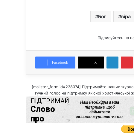
Бог
віра
Підписуйтесь на н
LinkedIn
Pintere
Facebook
X
[mailster_form id=238074] Підтримайте наших журнал
гучний голос на підтримку якісної християнської ж