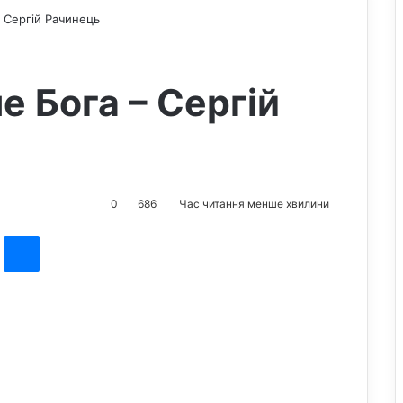
 Сергій Рачинець
 Бога – Сергій
0
686
Час читання менше хвилини
st
Messenger