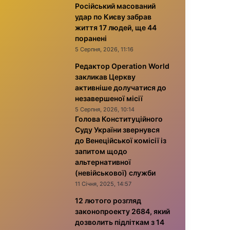
Російський масований
удар по Києву забрав
життя 17 людей, ще 44
поранені
5 Серпня, 2026, 11:16
Редактор Operation World
закликав Церкву
активніше долучатися до
незавершеної місії
5 Серпня, 2026, 10:14
Голова Конституційного
Суду України звернувся
до Венеційської комісії із
запитом щодо
альтернативної
(невійськової) служби
11 Січня, 2025, 14:57
12 лютого розгляд
законопроекту 2684, який
дозволить підліткам з 14