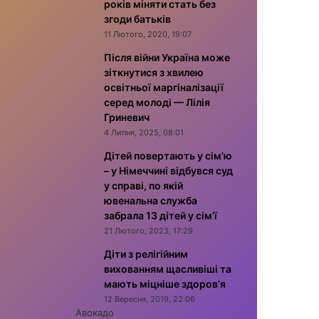
років міняти стать без
згоди батьків
11 Лютого, 2020, 19:07
Після війни Україна може
зіткнутися з хвилею
освітньої маргіналізації
серед молоді — Лілія
Гриневич
4 Липня, 2025, 08:01
Дітей повертають у сім’ю
– у Німеччині відбувся суд
у справі, по якій
ювенальна служба
забрала 13 дітей у сім’ї
21 Лютого, 2023, 17:29
Діти з релігійним
вихованням щасливіші та
мають міцніше здоров’я
12 Вересня, 2019, 22:06
Авокадо