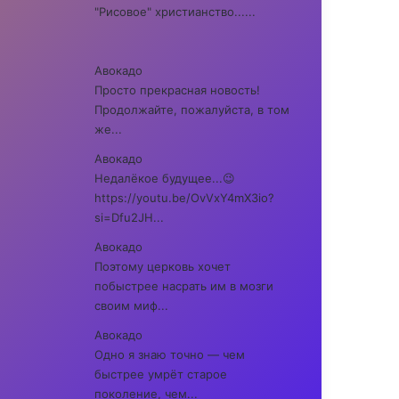
"Рисовое" христианство......
Авокадо
Просто прекрасная новость!
Продолжайте, пожалуйста, в том
же...
Авокадо
Недалёкое будущее...😉
https://youtu.be/OvVxY4mX3io?
si=Dfu2JH...
Авокадо
Поэтому церковь хочет
побыстрее насрать им в мозги
своим миф...
Авокадо
Одно я знаю точно — чем
быстрее умрёт старое
поколение, чем...