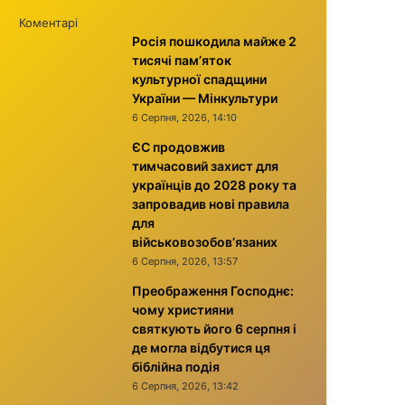
Коментарі
Росія пошкодила майже 2
тисячі пам’яток
культурної спадщини
України — Мінкультури
6 Серпня, 2026, 14:10
ЄС продовжив
тимчасовий захист для
українців до 2028 року та
запровадив нові правила
для
військовозобов’язаних
6 Серпня, 2026, 13:57
Преображення Господнє:
чому християни
святкують його 6 серпня і
де могла відбутися ця
біблійна подія
6 Серпня, 2026, 13:42