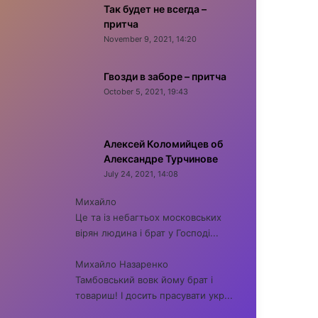
Так будет не всегда –
притча
November 9, 2021, 14:20
Гвозди в заборе – притча
October 5, 2021, 19:43
Алексей Коломийцев об
Александре Турчинове
July 24, 2021, 14:08
Михайло
Це та із небагтьох московських
вірян людина і брат у Господі...
Михайло Назаренко
Тамбовський вовк йому брат і
товариш! І досить прасувати укр...