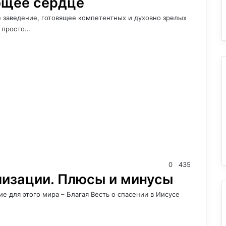
ющее сердце
е заведение, готовящее компетентных и духовно зрелых
е просто…
0
435
лизации. Плюсы и минусы
е для этого мира – Благая Весть о спасении в Иисусе