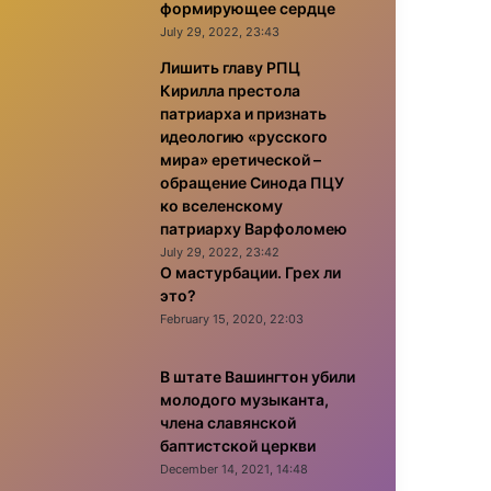
формирующее сердце
July 29, 2022, 23:43
Лишить главу РПЦ
Кирилла престола
патриарха и признать
идеологию «русского
мира» еретической –
обращение Синода ПЦУ
ко вселенскому
патриарху Варфоломею
July 29, 2022, 23:42
О мастурбации. Грех ли
это?
February 15, 2020, 22:03
В штате Вашингтон убили
молодого музыканта,
члена славянской
баптистской церкви
December 14, 2021, 14:48