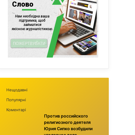
Нещодавні
Популярні
Коментарі
Против российского
религиозного деятеля
Юрия Сипко возбудили
уголовное дело,