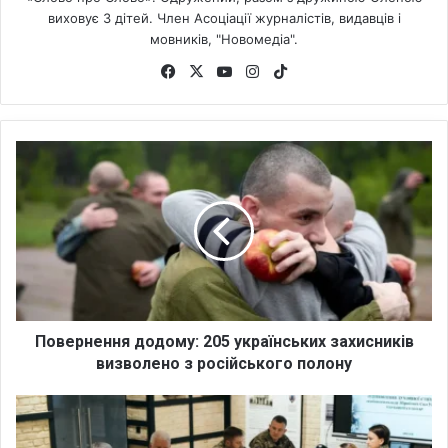
виховує 3 дітей. Член Асоціації журналістів, видавців і
мовників, "Новомедіа".
Fa
X
Yo
Ins
Tik
ce
uT
tag
To
bo
ub
ra
k
ok
e
m
П
о
в
е
р
н
е
н
н
я
Повернення додому: 205 українських захисників
д
визволено з російського полону
о
д
Д
о
у
м
х