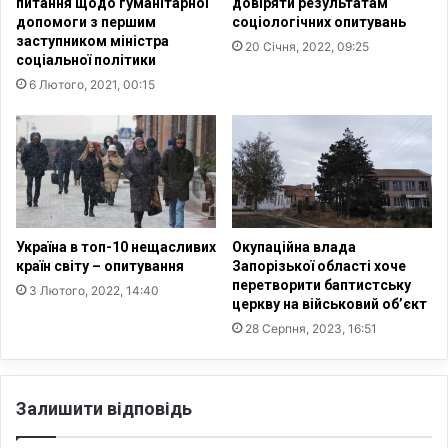
питання щодо гуманітарної
довіряти результатам
н
в
допомоги з першим
соціологічних опитувань
и
Н
заступником міністра
20 Січня, 2022, 09:25
к
У
соціальної політики
і
О
6 Лютого, 2021, 00:15
в
У
в
п
и
р
з
е
в
д
о
с
л
т
е
а
Україна в топ-10 нещасливих
Окупаційна влада
н
в
країн світу – опитування
Запорізької області хоче
о
перетворити баптистську
и
3 Лютого, 2022, 14:40
церкву на військовий об’єкт
з
л
р
и
28 Серпня, 2023, 16:51
о
і
с
н
і
с
Залишити відповідь
й
т
с
р