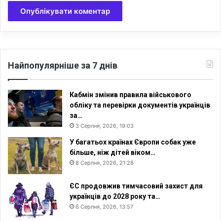
ї
н
а
Найпопулярніше за 7 днів
Кабмін змінив правила військового
обліку та перевірки документів українців
за…
3 Серпня, 2026, 19:03
У багатьох країнах Європи собак уже
більше, ніж дітей віком…
8 Серпня, 2026, 21:28
ЄС продовжив тимчасовий захист для
українців до 2028 року та…
6 Серпня, 2026, 13:57