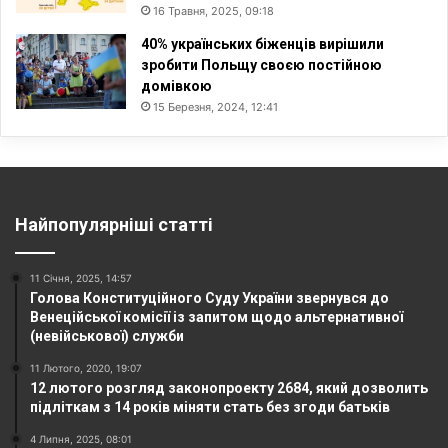
16 Травня, 2025, 09:18
40% українських біженців вирішили
зробити Польщу своєю постійною
домівкою
15 Березня, 2024, 12:41
Найпопулярніші статті
11 Січня, 2025, 14:57
Голова Конституційного Суду України звернувся до
Венеційської комісії із запитом щодо альтернативної
(невійськової) служби
11 Лютого, 2020, 19:07
12 лютого розгляд законопроекту 2684, який дозволить
підліткам з 14 років міняти стать без згоди батьків
4 Липня, 2025, 08:01