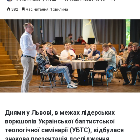
o
e
392
Час читання: 1 хвилина
l
n
l
d
o
a
w
n
o
e
n
m
X
a
i
l
Днями у Львові, в межах лідерських
воркшопів Української баптистської
теологічної семінарії (УБТС), відбулася
знакова презентація дослідження