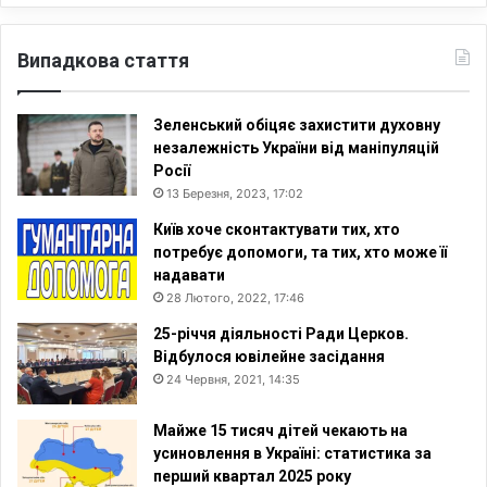
Випадкова стаття
Зеленський обіцяє захистити духовну
незалежність України від маніпуляцій
Росії
13 Березня, 2023, 17:02
Київ хоче сконтактувати тих, хто
потребує допомоги, та тих, хто може її
надавати
28 Лютого, 2022, 17:46
25-річчя діяльності Ради Церков.
Відбулося ювілейне засідання
24 Червня, 2021, 14:35
Майже 15 тисяч дітей чекають на
усиновлення в Україні: статистика за
перший квартал 2025 року