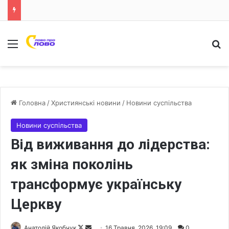
Меню
Ш
Головна
/
Християнські новини
/
Новини суспільства
Новини суспільства
Від виживання до лідерства:
як зміна поколінь
трансформує українську
Церкву
Анатолій Якобчук
F
S
16 Травня, 2026, 19:09
0