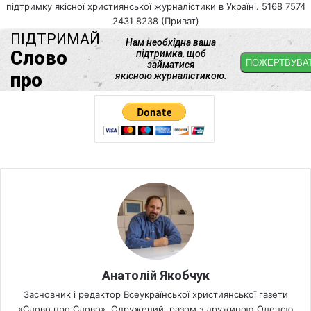
підтримку якісної християнської журналістики в Україні. 5168 7574
2431 8238 (Приват)
Анатолій Якобчук
Засновник і редактор Всеукраїнської християнської газети
«Слово про Слово». Одружений, разом з дружиною Оленою