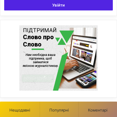
Увійти
Нещодавні
Популярні
Коментарі