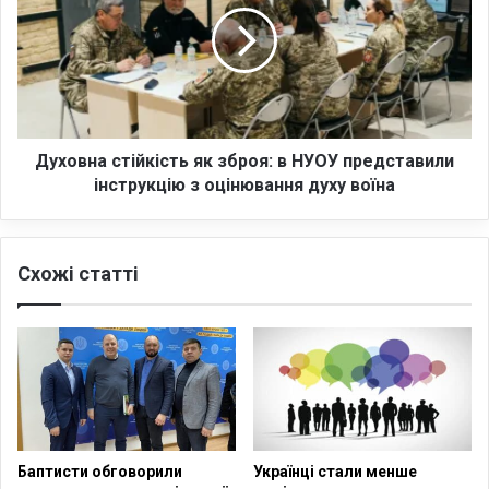
у
о
:
в
2
н
0
а
5
с
у
т
к
і
Духовна стійкість як зброя: в НУОУ представили
р
й
інструкцію з оцінювання духу воїна
а
к
ї
і
н
с
Схожі статті
с
т
ь
ь
к
я
и
к
х
з
з
б
а
р
х
о
и
я
Баптисти обговорили
Українці стали менше
с
: