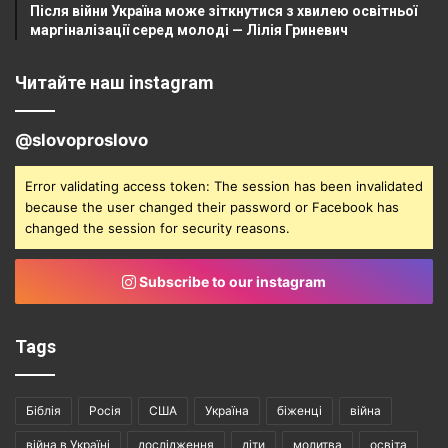
Після війни Україна може зіткнутися з хвилею освітньої
маргіналізації серед молоді — Лілія Гриневич
Читайте наш instagram
@slovoproslovo
Error validating access token: The session has been invalidated
because the user changed their password or Facebook has
changed the session for security reasons.
Subscribe to our instagram
Tags
Біблія
Росія
США
Україна
біженці
війна
війна в Україні
дослідження
діти
молитва
освіта