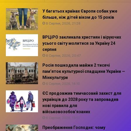
У багатьох країнах Європи собак уже
більше, ніж дітей віком до 15 років
8 Серпня, 2026, 21:28
ВРЦіРО закликала християн і віруючих
усього світу молитися за Україну 24
серпня
8 Серпня, 2026, 20:47
Росія пошкодила майже 2 тисячі
пам’яток культурної спадщини України —
Мінкультури
6 Серпня, 2026, 14:10
ЄС продовжив тимчасовий захист для
українців до 2028 року та запровадив
нові правила для
військовозобов’язаних
6 Серпня, 2026, 13:57
Преображення Господнє: чому