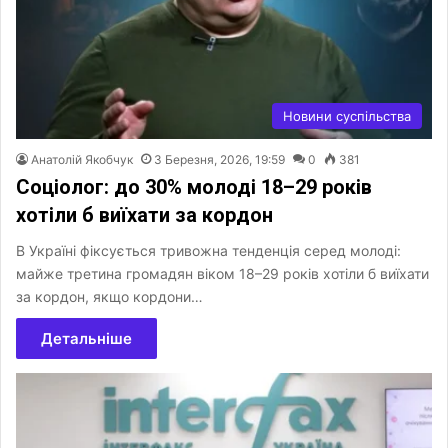
Новини суспільства
Анатолій Якобчук
3 Березня, 2026, 19:59
0
381
Соціолог: до 30% молоді 18–29 років
хотіли б виїхати за кордон
В Україні фіксується тривожна тенденція серед молоді:
майже третина громадян віком 18–29 років хотіли б виїхати
за кордон, якщо кордони…
Детальніше