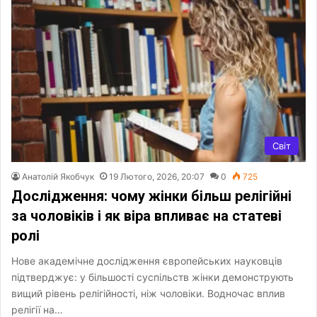
Світ
Анатолій Якобчук
19 Лютого, 2026, 20:07
0
725
Дослідження: чому жінки більш релігійні
за чоловіків і як віра впливає на статеві
ролі
Нове академічне дослідження європейських науковців
підтверджує: у більшості суспільств жінки демонструють
вищий рівень релігійності, ніж чоловіки. Водночас вплив
релігії на…