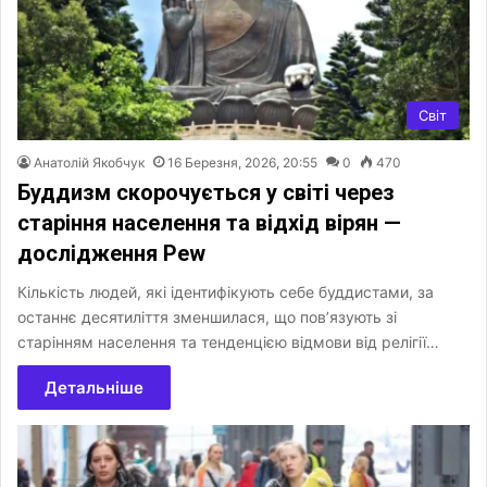
Світ
Анатолій Якобчук
16 Березня, 2026, 20:55
0
470
Буддизм скорочується у світі через
старіння населення та відхід вірян —
дослідження Pew
Кількість людей, які ідентифікують себе буддистами, за
останнє десятиліття зменшилася, що пов’язують зі
старінням населення та тенденцією відмови від релігії…
Детальніше