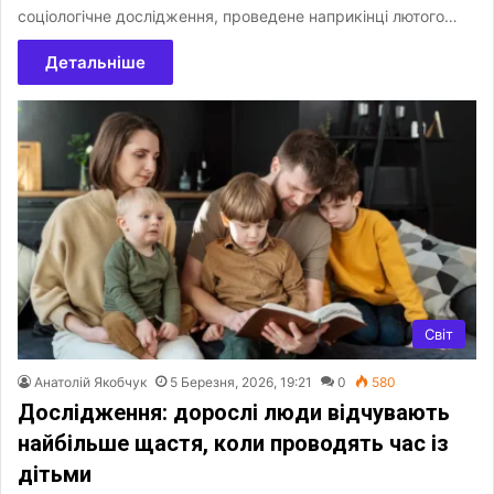
соціологічне дослідження, проведене наприкінці лютого…
Детальніше
Світ
Анатолій Якобчук
5 Березня, 2026, 19:21
0
580
Дослідження: дорослі люди відчувають
найбільше щастя, коли проводять час із
дітьми