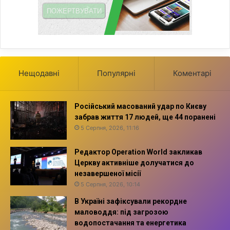
Нещодавні
Популярні
Коментарі
Російський масований удар по Києву
забрав життя 17 людей, ще 44 поранені
5 Серпня, 2026, 11:16
Редактор Operation World закликав
Церкву активніше долучатися до
незавершеної місії
5 Серпня, 2026, 10:14
В Україні зафіксували рекордне
маловоддя: під загрозою
водопостачання та енергетика