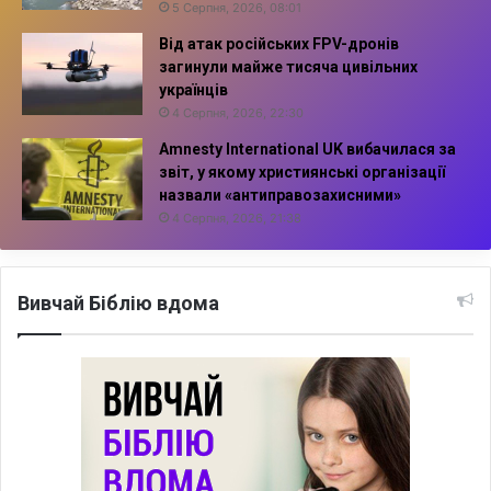
5 Серпня, 2026, 08:01
Від атак російських FPV-дронів
загинули майже тисяча цивільних
українців
4 Серпня, 2026, 22:30
Amnesty International UK вибачилася за
звіт, у якому християнські організації
назвали «антиправозахисними»
4 Серпня, 2026, 21:38
Вивчай Біблію вдома