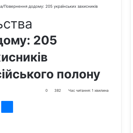
ва
/
Повернення додому: 205 українських захисників
ьства
дому: 205
хисників
сійського полону
0
382
Час читання: 1 хвилина
st
Messenger