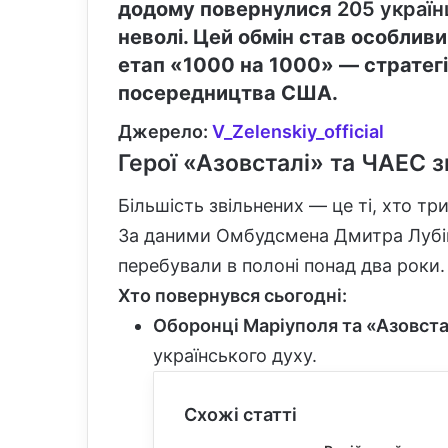
додому повернулися
205 україн
неволі. Цей обмін став особлив
етап «1000 на 1000» — стратегі
посередництва США.
Джерело:
V_Zelenskiy_official
Герої «Азовсталі» та ЧАЕС з
Більшість звільнених — це ті, хто т
За даними Омбудсмена Дмитра Лубі
перебували в полоні понад два роки.
Хто повернувся сьогодні:
Оборонці Маріуполя та «Азовста
українського духу.
Схожі статті