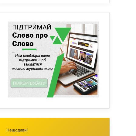
Нещодавні