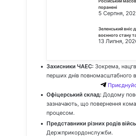
Російський масов
поранені
5 Серпня, 2026
Зеленський вніс 
воєнного стану та
13 Липня, 2026
Захисники ЧАЕС:
Зокрема, нацгва
перших днів повномасштабного в
Приєднуйс
Офіцерський склад:
Додому пове
зазначають, що повернення ком
процесом.
Представники різних родів війсь
Держприкордонслужби.