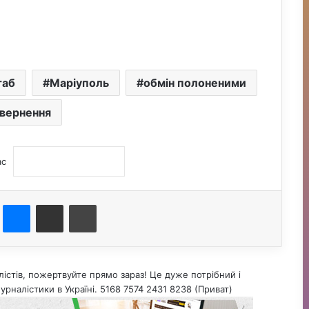
таб
Маріуполь
обмін полоненими
вернення
ас
st
Messenger
Поділитися електронною поштою
Друк
істів, пожертвуйте прямо зараз! Це дуже потрібний і
урналістики в Україні. 5168 7574 2431 8238 (Приват)