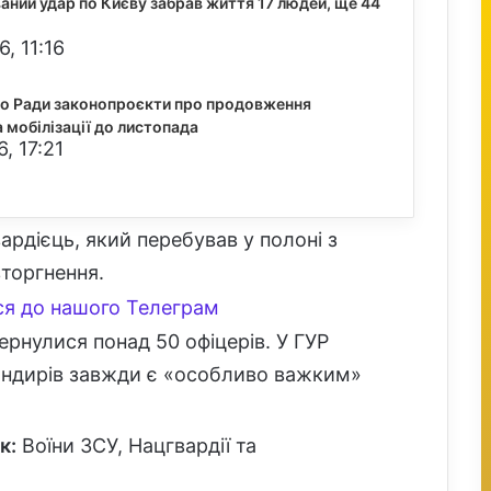
аний удар по Києву забрав життя 17 людей, ще 44
, 11:16
до Ради законопроєкти про продовження
 мобілізації до листопада
, 17:21
рдієць, який перебував у полоні з
торгнення.
я до нашого Телеграм
рнулися понад 50 офіцерів. У ГУР
андирів завжди є «особливо важким»
к:
Воїни ЗСУ, Нацгвардії та