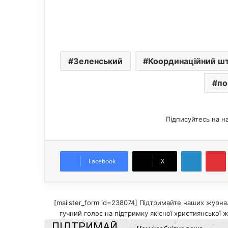
Зеленський
Координаційний ш
по
Підписуйтесь на н
LinkedIn
Pintere
Facebook
X
[mailster_form id=238074] Підтримайте наших журнал
гучний голос на підтримку якісної християнської ж