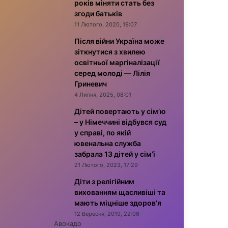
років міняти стать без
згоди батьків
11 Лютого, 2020, 19:07
Після війни Україна може
зіткнутися з хвилею
освітньої маргіналізації
серед молоді — Лілія
Гриневич
4 Липня, 2025, 08:01
Дітей повертають у сім’ю
– у Німеччині відбувся суд
у справі, по якій
ювенальна служба
забрала 13 дітей у сім’ї
21 Лютого, 2023, 17:29
Діти з релігійним
вихованням щасливіші та
мають міцніше здоров’я
12 Вересня, 2019, 22:06
Авокадо