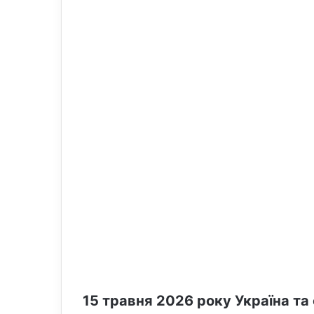
o
e
n
m
X
a
i
l
15 травня 2026 року Україна та 