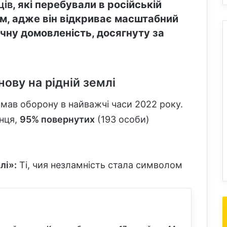
ців
, які перебували в російській
им, адже він відкриває масштабний
чну домовленість, досягнуту за
нову на рідній землі
римав оборону в найважчі часи 2022 року.
нця,
95% повернутих
(193 особи)
лі»:
Ті, чия незламність стала символом