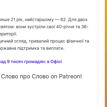
ише 21 рік, найстаршому — 62. Для двох
вятом: вони зустріли свої 40-річчя та 36-
ериторії.
ичний огляд, тривалий процес фізичної та
державна підтримка та виплати.
над 9 тисяч громадян: в Офісі
 Слово про Слово on Patreon!