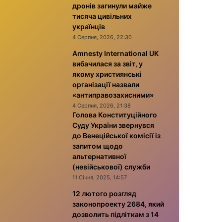
дронів загинули майже
тисяча цивільних
українців
4 Серпня, 2026, 22:30
Amnesty International UK
вибачилася за звіт, у
якому християнські
організації назвали
«антиправозахисними»
4 Серпня, 2026, 21:38
Голова Конституційного
Суду України звернувся
до Венеційської комісії із
запитом щодо
альтернативної
(невійськової) служби
11 Січня, 2025, 14:57
12 лютого розгляд
законопроекту 2684, який
дозволить підліткам з 14