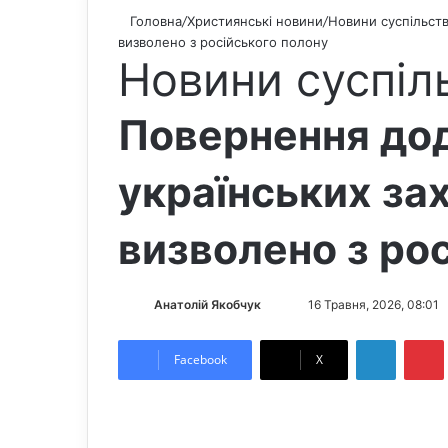
Головна
/
Християнські новини
/
Новини суспільст
визволено з російського полону
Новини суспіл
Повернення до
українських за
визволено з ро
Анатолій Якобчук
F
S
16 Травня, 2026, 08:01
o
e
LinkedIn
Pintere
l
n
Facebook
X
l
d
o
a
w
n