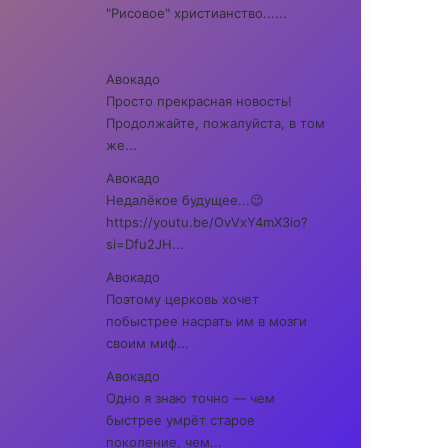
"Рисовое" христианство......
Авокадо
Просто прекрасная новость!
Продолжайте, пожалуйста, в том
же...
Авокадо
Недалёкое будущее...😉
https://youtu.be/OvVxY4mX3io?
si=Dfu2JH...
Авокадо
Поэтому церковь хочет
побыстрее насрать им в мозги
своим миф...
Авокадо
Одно я знаю точно — чем
быстрее умрёт старое
поколение, чем...