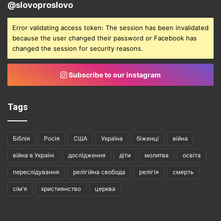
@slovoproslovo
Error validating access token: The session has been invalidated
because the user changed their password or Facebook has
changed the session for security reasons.
Subscribe to our instagram
Tags
Біблія
Росія
США
Україна
біженці
війна
війна в Україні
дослідження
діти
молитва
освіта
переслідування
релігійна свобода
релігія
смерть
сім'я
християнство
церква