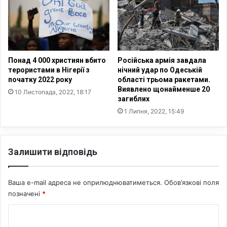
и
л
к
н
и
л
,
ю
а
д
м
е
Понад 4 000 християн вбито
Російська армія завдала
о
й
терористами в Нігерії з
нічний удар по Одеській
р
–
початку 2022 року
області трьома ракетами.
а
Виявлено щонайменше 20
О
10 Листопада, 2022, 18:17
загиблих
л
О
і
Н
1 Липня, 2022, 15:49
Залишити відповідь
Ваша e-mail адреса не оприлюднюватиметься.
Обов’язкові поля
позначені
*
К
о