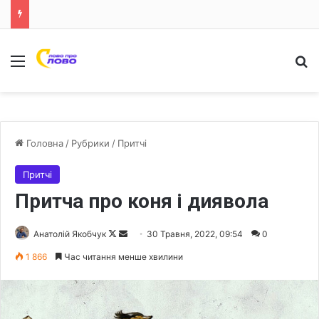
Меню
Ш
Головна
/
Рубрики
/
Притчі
Притчі
Притча про коня і диявола
Анатолій Якобчук
F
S
30 Травня, 2022, 09:54
0
o
e
1 866
Час читання менше хвилини
l
n
l
d
o
a