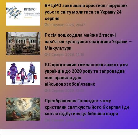
ВРЦіРО закликала християн і віруючих
усього світу молитися за Україну 24
серпня
8 Серпня, 2026, 20:47
Росія пошкодила майже 2 тисячі
пам’яток культурної спадщини України —
Мінкультури
6 Серпня, 2026, 14:10
ЄС продовжив тимчасовий захист для
українців до 2028 року та запровадив
нові правила для
військовозобов’язаних
6 Серпня, 2026, 13:57
Преображення Господнє: чому
християни святкують його 6 серпня і де
могла відбутися ця біблійна подія
6 Серпня, 2026, 13:42