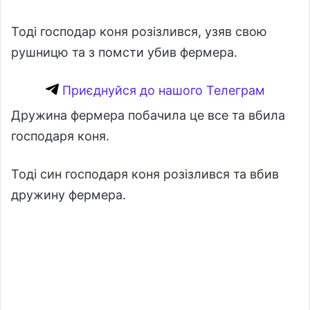
Тоді господар коня розізлився, узяв свою
рушницю та з помсти убив фермера.
Приєднуйся до нашого Телеграм
Дружина фермера побачила це все та вбила
господаря коня.
Тоді син господаря коня розізлився та вбив
дружину фермера.