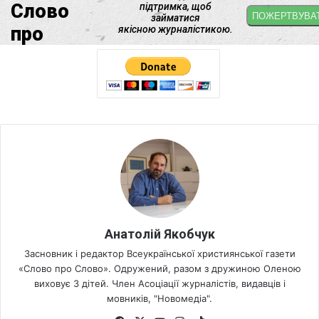
Анатолій Якобчук
Засновник і редактор Всеукраїнської християнської газети
«Слово про Слово». Одружений, разом з дружиною Оленою
виховує 3 дітей. Член Асоціації журналістів, видавців і
мовників, "Новомедіа".