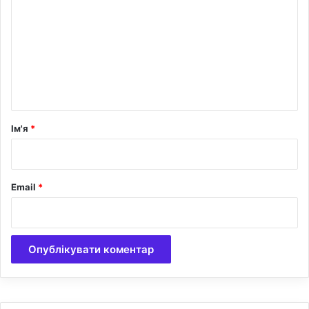
м
е
н
т
а
р
Ім'я
*
*
Email
*