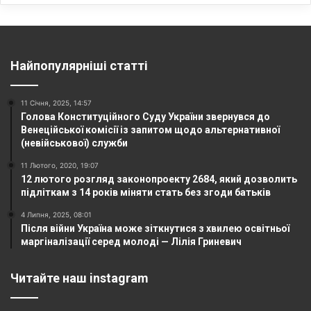
Найпопулярніші статті
11 Січня, 2025, 14:57
Голова Конституційного Суду України звернувся до
Венеційської комісії із запитом щодо альтернативної
(невійськової) служби
11 Лютого, 2020, 19:07
12 лютого розгляд законопроекту 2684, який дозволить
підліткам з 14 років міняти стать без згоди батьків
4 Липня, 2025, 08:01
Після війни Україна може зіткнутися з хвилею освітньої
маргіналізації серед молоді — Лілія Гриневич
Читайте наш instagram