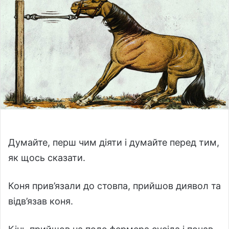
w
n
o
e
n
m
X
a
i
l
Думайте, перш чим діяти і думайте перед тим,
як щось сказати.
Коня прив’язали до стовпа, прийшов диявол та
відв’язав коня.