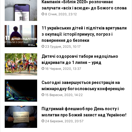
Кампанія «Біблія 2020» розпочинає
залучати «всіх і всюди» до Божого слова
8 Січня, 2020, 23:12
11 українських дітей і підлітків врятували
з окупації: історії примусу, погроз і
повернення до безпеки
23 Грудня, 2025, 10:17
Дитячі оздоровчі табори недоцільно
відкривати до 1 липня – уряд
16 Червня, 2020, 13:37
Сьогодні завершується реєстрація на
міжнародну богословську конференцію
15 Вересня, 2020, 14:22
Підтримай флешмоб про День посту і
молитви про Божий захист над Україною!
24 Березня, 2020, 20:57