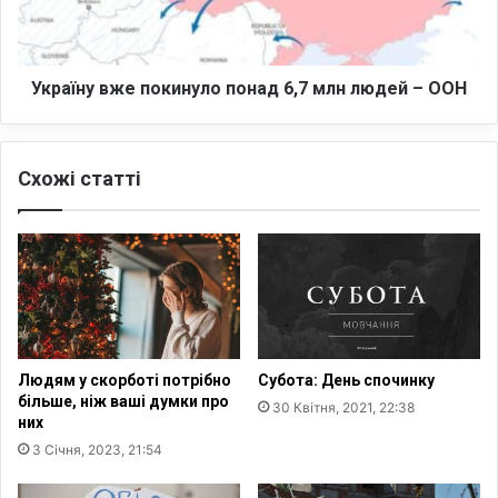
о
у
д
в
н
ж
і
е
Україну вже покинуло понад 6,7 млн людей – ООН
–
п
ц
о
е
к
Схожі статті
п
и
и
н
т
у
а
л
н
о
н
п
я
о
н
н
е
а
Людям у скорботі потрібно
Субота: День спочинку
п
д
більше, ніж ваші думки про
30 Квітня, 2021, 22:38
о
6
них
л
,
3 Січня, 2023, 21:54
і
7
т
м