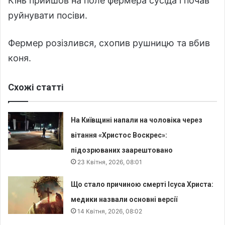
Кінь прийшов на поле фермера сусіда і почав
руйнувати посіви.
Фермер розізлився, схопив рушницю та вбив
коня.
Схожі статті
На Київщині напали на чоловіка через
вітання «Христос Воскрес»:
підозрюваних заарештовано
23 Квітня, 2026, 08:01
Що стало причиною смерті Ісуса Христа:
медики назвали основні версії
14 Квітня, 2026, 08:02