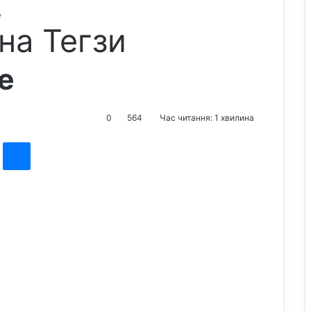
е
на Тегзи
е
0
564
Час читання: 1 хвилина
st
Messenger