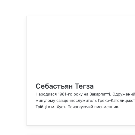
Себастьян Тегза
Народився 1981-го року на Закарпатті. Одружений. 
минулому священнослужитель Греко-Католицької Ц
Трійці в м. Хуст. Початкуючий письменник.
F
a
c
e