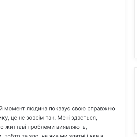
ий момент людина показує свою справжню
ку, це не зовсім так. Мені здається,
що життєві проблеми виявляють,
 тобто те зло, на яке ми здатні і яке в