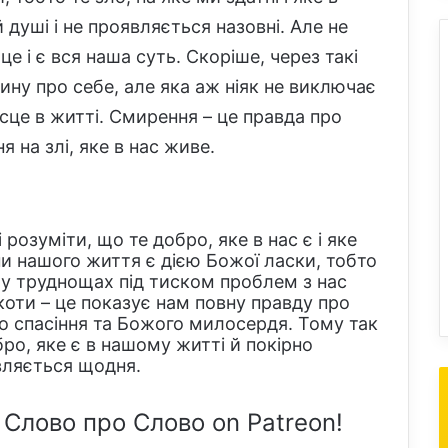
душі і не проявляється назовні. Але не
е і є вся наша суть. Скоріше, через такі
тину про
себе, але яка аж ніяк не виключає
ісце в житті. Смирення – це правда про
 на злі, яке в нас живе.
розуміти, що те добро, яке в нас є і яке
и нашого життя є дією Божої ласки, тобто
 у труднощах під тиском проблем з нас
коти – це показує нам повну правду про
мо спасіння та Божого милосердя. Тому так
ро, яке є в нашому житті й покірно
являється щодня.
 Слово про Слово on Patreon!