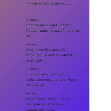
"Рисовое" христианство......
Авокадо
Просто прекрасная новость!
Продолжайте, пожалуйста, в том
же...
Авокадо
Недалёкое будущее...😉
https://youtu.be/OvVxY4mX3io?
si=Dfu2JH...
Авокадо
Поэтому церковь хочет
побыстрее насрать им в мозги
своим миф...
Авокадо
Одно я знаю точно — чем
быстрее умрёт старое
поколение, чем...