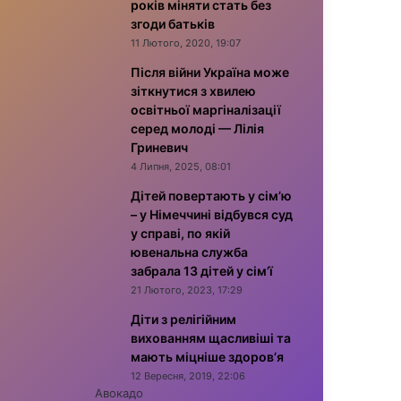
років міняти стать без
згоди батьків
11 Лютого, 2020, 19:07
Після війни Україна може
зіткнутися з хвилею
освітньої маргіналізації
серед молоді — Лілія
Гриневич
4 Липня, 2025, 08:01
Дітей повертають у сім’ю
– у Німеччині відбувся суд
у справі, по якій
ювенальна служба
забрала 13 дітей у сім’ї
21 Лютого, 2023, 17:29
Діти з релігійним
вихованням щасливіші та
мають міцніше здоров’я
12 Вересня, 2019, 22:06
Авокадо