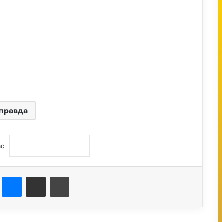
правда
ас
st
Messenger
Поділитися електронною поштою
Друк