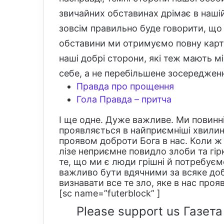
звичайних обставинах дрімає в нашій 
зовсім правильно буде говорити, що ц
обставини ми отримуємо повну кар
наші добрі сторони, які теж мають м
себе, а не перебільшене зосередження
Правда про прощення
Гола Правда – притча
І ще одне. Дуже важливе. Ми повинні 
проявляється в найприємніші хвилин
проявом доброти Бога в нас. Коли ж
лізе неприємне повидло злоби та гір
те, що ми є люди грішні й потребує
важливо бути вдячними за всяке доб
визнавати все те зло, яке в нас про
[sc name=”futerblock” ]
Please support us Газета