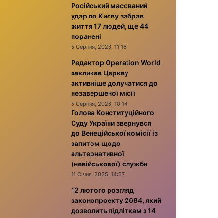
Російський масований
удар по Києву забрав
життя 17 людей, ще 44
поранені
5 Серпня, 2026, 11:16
Редактор Operation World
закликав Церкву
активніше долучатися до
незавершеної місії
5 Серпня, 2026, 10:14
Голова Конституційного
Суду України звернувся
до Венеційської комісії із
запитом щодо
альтернативної
(невійськової) служби
11 Січня, 2025, 14:57
12 лютого розгляд
законопроекту 2684, який
дозволить підліткам з 14