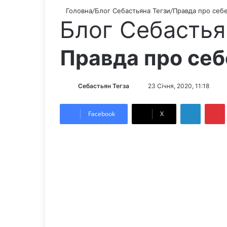
Головна
/
Блог Себастьяна Тегзи
/
Правда про себ
Блог Себастья
Правда про себ
Себастьян Тегза
S
23 Січня, 2020, 11:18
e
LinkedIn
Pintere
n
Facebook
X
d
a
n
e
m
a
i
l