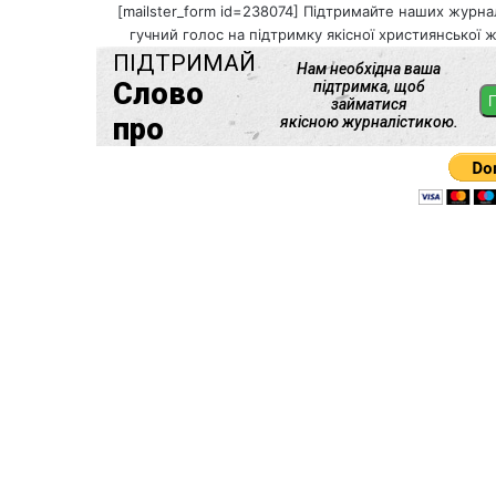
[mailster_form id=238074] Підтримайте наших журнал
гучний голос на підтримку якісної християнської ж