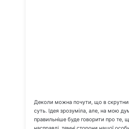
Деколи можна почути, що в скрутн
суть. Ідея зрозуміла, але, на мою дум
правильніше буде говорити про те, 
насправді, темні сторони нашої особи,