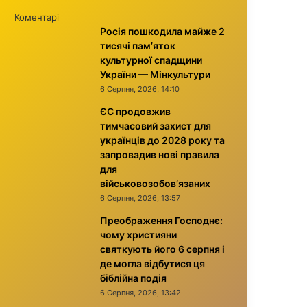
Коментарі
Росія пошкодила майже 2
тисячі пам’яток
культурної спадщини
України — Мінкультури
6 Серпня, 2026, 14:10
ЄС продовжив
тимчасовий захист для
українців до 2028 року та
запровадив нові правила
для
військовозобов’язаних
6 Серпня, 2026, 13:57
Преображення Господнє:
чому християни
святкують його 6 серпня і
де могла відбутися ця
біблійна подія
6 Серпня, 2026, 13:42