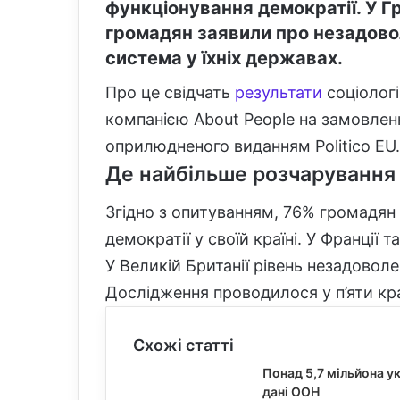
функціонування демократії. У Гре
громадян заявили про незадово
система у їхніх державах.
Про це свідчать
результати
соціологі
компанією About People на замовленн
оприлюдненого виданням Politico EU.
Де найбільше розчарування
Згідно з опитуванням, 76% громадян
демократії у своїй країні. У Франції 
У Великій Британії рівень незадовол
Дослідження проводилося у п’яти кра
Схожі статті
Понад 5,7 мільйона у
дані ООН