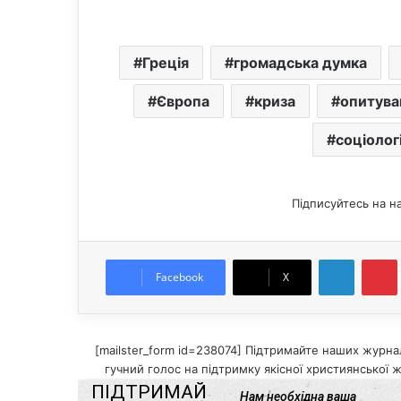
Греція
громадська думка
Європа
криза
опитува
соціолог
Підписуйтесь на н
LinkedIn
Pintere
Facebook
X
[mailster_form id=238074] Підтримайте наших журнал
гучний голос на підтримку якісної християнської ж