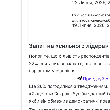
22 Липня, 2026, 
ГУР: Росія використов
діяльності спецслужб
19 Липня, 2026, 2
Запит на «сильного лідера»
Попри те, що більшість респондентів
22% опитаних вважають, що певні ф
варіантом управління.
Приєднуйся 
Ще 26% погодилися з твердженням:
«Якщо в моїй країні був би здатний і
якби він обмежив демократичні права
Такі настрої можуть свідчити про вто