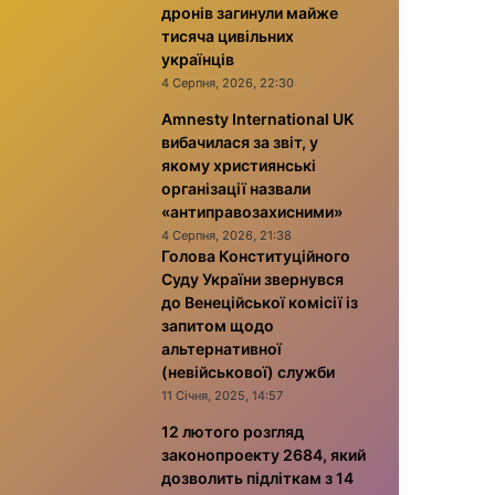
дронів загинули майже
тисяча цивільних
українців
4 Серпня, 2026, 22:30
Amnesty International UK
вибачилася за звіт, у
якому християнські
організації назвали
«антиправозахисними»
4 Серпня, 2026, 21:38
Голова Конституційного
Суду України звернувся
до Венеційської комісії із
запитом щодо
альтернативної
(невійськової) служби
11 Січня, 2025, 14:57
12 лютого розгляд
законопроекту 2684, який
дозволить підліткам з 14