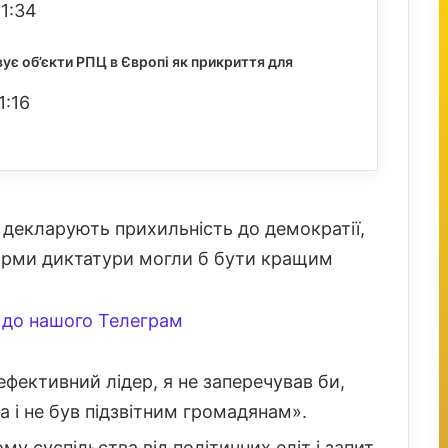
21:34
ує об’єкти РПЦ в Європі як прикриття для
1:16
 декларують прихильність до демократії,
орми диктатури могли б бути кращим
до нашого Телеграм
 ефективний лідер, я не заперечував би,
 і не був підзвітним громадянам».
му суспільства від політичних еліт і запит