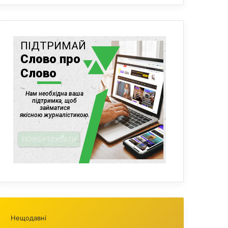
Нещодавні