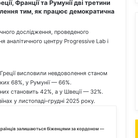
ції, Франції та Румунії дві третини
лення тим, як працює демократична
чного дослідження, проведеного
я аналітичного центру Progressive Lab і
 Греції висловили невдоволення станом
таких 68%, у Румунії — 66%.
ених становить 42%, а у Швеції — 32%.
їнах у листопаді–грудні 2025 року.
країнців залишаються біженцями за кордоном —