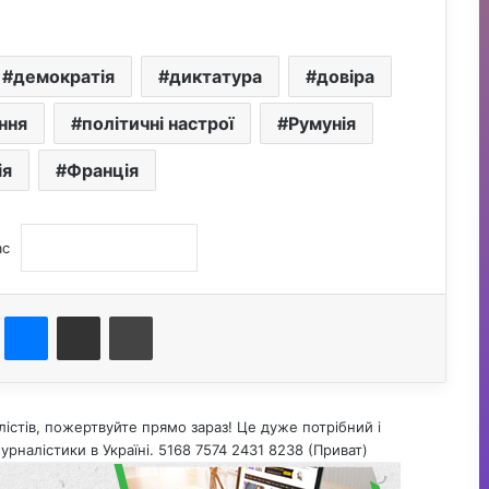
демократія
диктатура
довіра
ння
політичні настрої
Румунія
ія
Франція
ас
st
Messenger
Поділитися електронною поштою
Друк
істів, пожертвуйте прямо зараз! Це дуже потрібний і
урналістики в Україні. 5168 7574 2431 8238 (Приват)