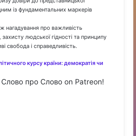
ризу довіри до представницької
одним із фундаментальних маркерів
ож нагадування про важливість
, захисту людської гідності та принципу
ві свобода і справедливість.
літичного курсу країни: демократія чи
 Слово про Слово on Patreon!