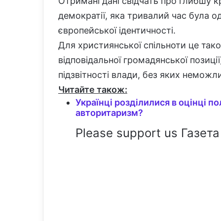
Отримані дані свідчать про глибшу к
демократії, яка тривалий час була 
європейської ідентичності.
Для християнської спільноти це так
відповідальної громадянської позиції
підзвітності влади, без яких неможли
Читайте також:
Українці розділилися в оцінці по
авторитаризм?
Please support us Газета