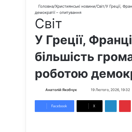
Головна
/
Християнські новини
/
Світ
/
У Греції, Фра
демократії – опитування
Світ
У Греції, Франці
більшість гром
роботою демокр
Анатолій Якобчук
F
S
19 Лютого, 2026, 19:32
o
e
LinkedIn
Pintere
l
n
Facebook
X
l
d
o
a
w
n