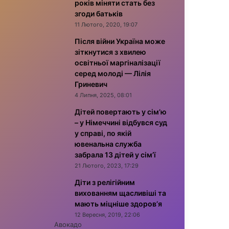
років міняти стать без
згоди батьків
11 Лютого, 2020, 19:07
Після війни Україна може
зіткнутися з хвилею
освітньої маргіналізації
серед молоді — Лілія
Гриневич
4 Липня, 2025, 08:01
Дітей повертають у сім’ю
– у Німеччині відбувся суд
у справі, по якій
ювенальна служба
забрала 13 дітей у сім’ї
21 Лютого, 2023, 17:29
Діти з релігійним
вихованням щасливіші та
мають міцніше здоров’я
12 Вересня, 2019, 22:06
Авокадо