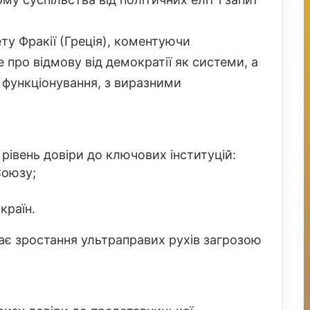
у Фракії (Греція), коментуючи
 про відмову від демократії як системи, а
 функціонування, з виразними
рівень довіри до ключових інституцій:
Союзу;
країн.
жає зростання ультраправих рухів загрозою