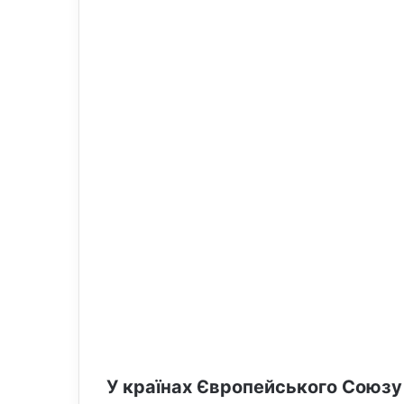
o
e
n
m
X
a
i
l
У країнах Європейського Союзу