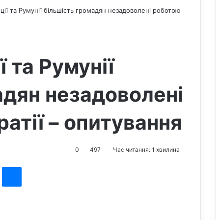
нції та Румунії більшість громадян незадоволені роботою
ї та Румунії
адян незадоволені
атії – опитування
0
497
Час читання: 1 хвилина
st
Messenger