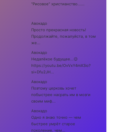
"Рисовое" христианство......
Авокадо
Просто прекрасная новость!
Продолжайте, пожалуйста, в том
же...
Авокадо
Недалёкое будущее...😉
https://youtu.be/OvVxY4mX3io?
si=Dfu2JH...
Авокадо
Поэтому церковь хочет
побыстрее насрать им в мозги
своим миф...
Авокадо
Одно я знаю точно — чем
быстрее умрёт старое
поколение, чем...