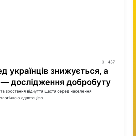
0
437
д українців знижується, а
є — дослідження добробуту
 та зростання відчуття щастя серед населення.
хологічною адаптацією…