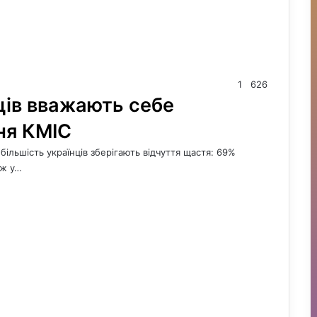
1
626
ців вважають себе
ня КМІС
більшість українців зберігають відчуття щастя: 69%
іж у…