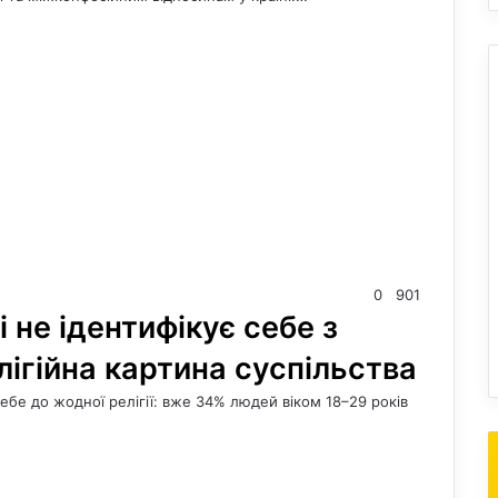
0
901
і не ідентифікує себе з
лігійна картина суспільства
 себе до жодної релігії: вже 34% людей віком 18–29 років