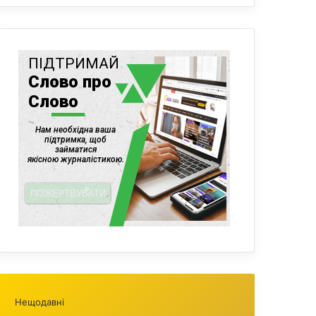
Нещодавні