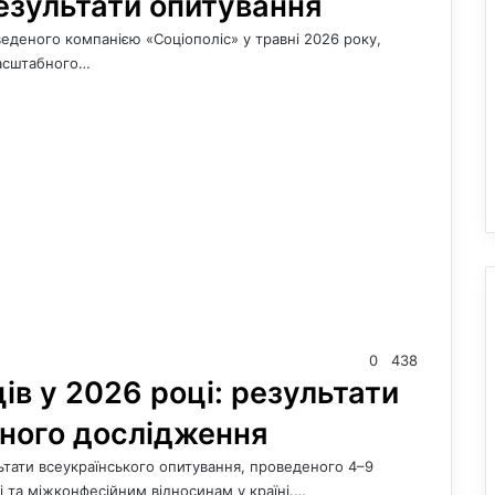
 результати опитування
веденого компанією «Соціополіс» у травні 2026 року,
масштабного…
0
438
ців у 2026 році: результати
чного дослідження
ьтати всеукраїнського опитування, проведеного 4–9
і та міжконфесійним відносинам у країні.…