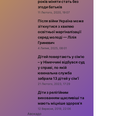
років міняти стать без
згоди батьків
11 Лютого, 2020, 19:07
Після війни Україна може
зіткнутися з хвилею
освітньої маргіналізації
серед молоді — Лілія
Гриневич
4 Липня, 2025, 08:01
Дітей повертають у сім’ю
– у Німеччині відбувся суд
у справі, по якій
ювенальна служба
забрала 13 дітей у сім’ї
21 Лютого, 2023, 17:29
Діти з релігійним
вихованням щасливіші та
мають міцніше здоров’я
12 Вересня, 2019, 22:06
Авокадо