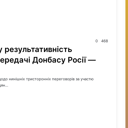
0
468
 у результативність
ередачі Донбасу Росії —
щодо нинішніх тристоронніх переговорів за участю
адян…