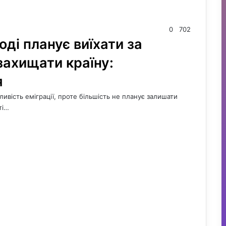
0
702
оді планує виїхати за
 захищати країну:
я
ивість еміграції, проте більшість не планує залишати
ті…