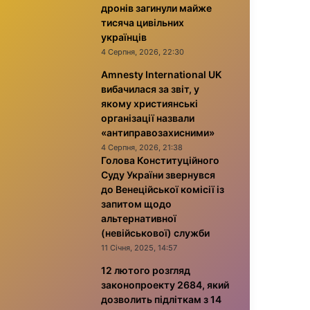
дронів загинули майже
тисяча цивільних
українців
4 Серпня, 2026, 22:30
Amnesty International UK
вибачилася за звіт, у
якому християнські
організації назвали
«антиправозахисними»
4 Серпня, 2026, 21:38
Голова Конституційного
Суду України звернувся
до Венеційської комісії із
запитом щодо
альтернативної
(невійськової) служби
11 Січня, 2025, 14:57
12 лютого розгляд
законопроекту 2684, який
дозволить підліткам з 14