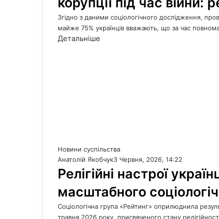
корупції під час війни:
Згідно з даними соціологічного дослідження, про
майже 75% українців вважають, що за час повно
Детальніше
Новини суспільства
Анатолій Якобчук
3 Червня, 2026, 14:22
Релігійні настрої україн
масштабного соціологі
Соціологічна група «Рейтинг» оприлюднила резул
травня 2026 року, присвяченого стану релігійност