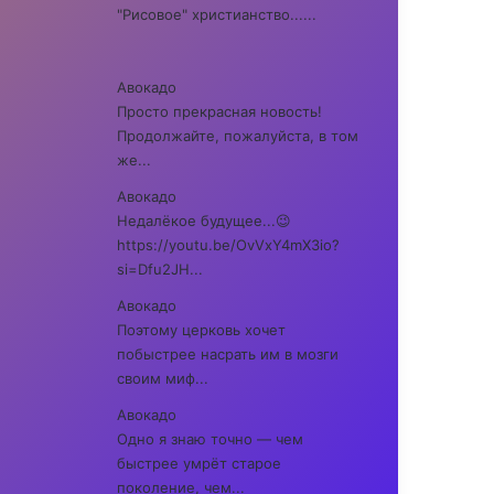
"Рисовое" христианство......
Авокадо
Просто прекрасная новость!
Продолжайте, пожалуйста, в том
же...
Авокадо
Недалёкое будущее...😉
https://youtu.be/OvVxY4mX3io?
si=Dfu2JH...
Авокадо
Поэтому церковь хочет
побыстрее насрать им в мозги
своим миф...
Авокадо
Одно я знаю точно — чем
быстрее умрёт старое
поколение, чем...