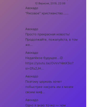
12 Вересня, 2019, 22:06
Авокадо
"Рисовое" христианство......
Авокадо
Просто прекрасная новость!
Продолжайте, пожалуйста, в том
же...
Авокадо
Недалёкое будущее...😉
https://youtu.be/OvVxY4mX3io?
si=Dfu2JH...
Авокадо
Поэтому церковь хочет
побыстрее насрать им в мозги
своим миф...
Авокадо
Одно я знаю точно — чем