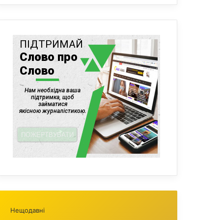
Нещодавні