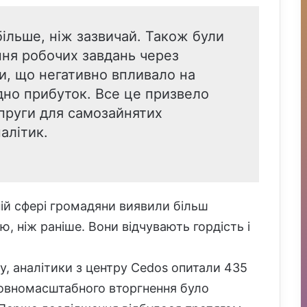
ільше, ніж зазвичай. Також були
ння робочих завдань через
ли, що негативно впливало на
ідно прибуток. Все це призвело
апруги для самозайнятих
алітик.
ій сфері громадяни виявили більш
ю, ніж раніше. Вони відчувають гордість і
у, аналітики з центру Cedos опитали 435
 повномасштабного вторгнення було