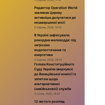
5 Серпня, 2026, 11:16
Редактор Operation World
закликав Церкву
активніше долучатися до
незавершеної місії
5 Серпня, 2026, 10:14
В Україні зафіксували
рекордне маловоддя: під
загрозою
водопостачання та
енергетика
5 Серпня, 2026, 08:01
Голова Конституційного
Суду України звернувся
до Венеційської комісії із
запитом щодо
альтернативної
(невійськової) служби
11 Січня, 2025, 14:57
12 лютого розгляд