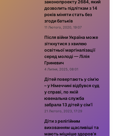
законопроекту 2684, який
дозволить підліткам з 14
років міняти стать без
згоди батьків
11 Лютого, 2020, 19:07
Після війни Україна може
зіткнутися з хвилею
освітньої маргіналізації
серед молоді — Лілія
Гриневич
4 Липня, 2025, 08:01
Дітей повертають у сім’ю
– у Німеччині відбувся суд
у справі, по якій
ювенальна служба
забрала 13 дітей у сім’ї
21 Лютого, 2023, 17:29
Діти з релігійним
вихованням щасливіші та
мають міцніше здоров’я