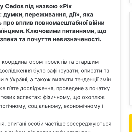
у Cedos під назвою «Рік
: думки, переживання, дії», яка
ть про вплив повномасштабної війни
аїнцями. Ключовими питаннями, що
зпека та почуття невизначеності.
 є координатором проєктів та старшим
ослідження було зафіксувати, описати та
 в Україні, а також виявити тенденції змін
е п’яте дослідження, проведене з початку
иттєвих аспектах: фізичному, що охоплює
логічному, соціальному, економічному і
ння, опитані особи частіше зосереджуються