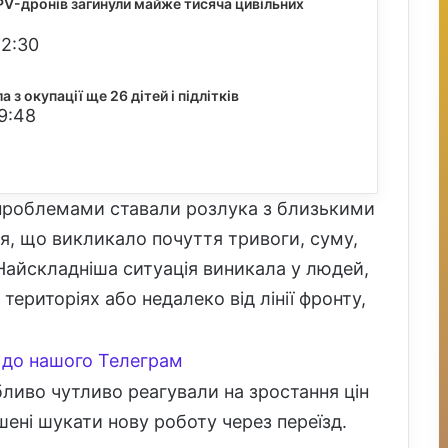
FPV-дронів загинули майже тисяча цивільних
22:30
 з окупації ще 26 дітей і підлітків
9:48
 проблемами ставали розлука з близькими
ня, що викликало почуття тривоги, суму,
 Найскладніша ситуація виникала у людей,
територіях або недалеко від лінії фронту,
до нашого Телеграм
бливо чутливо реагували на зростання цін
ені шукати нову роботу через переїзд.