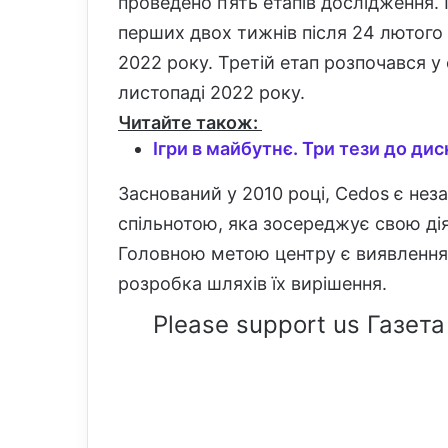
проведено п’ять етапів дослідження
перших двох тижнів після 24 лютого 
2022 року. Третій етап розпочався у 
листопаді 2022 року.
Читайте також:
Ігри в майбутнє. Три тези до диск
Заснований у 2010 році, Cedos є не
спільнотою, яка зосереджує свою дія
Головною метою центру є виявлення
розробка шляхів їх вирішення.
Please support us Газета