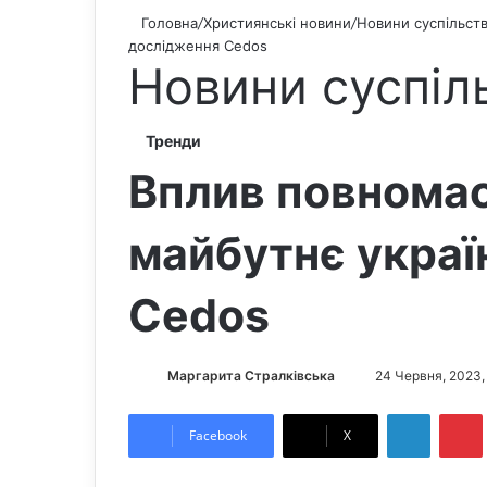
Головна
/
Християнські новини
/
Новини суспільст
дослідження Cedos
Новини суспіл
Тренди
Вплив повномас
майбутнє украї
Cedos
Маргарита Стралківська
S
24 Червня, 2023,
e
LinkedIn
Pintere
n
Facebook
X
d
a