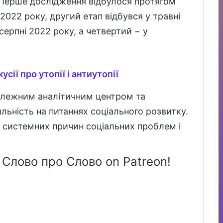
. Перше дослідження відбулося протягом
2022 року, другий етап відбувся у травні
серпні 2022 року, а четвертий − у
усії про утопії і антиутопії
залежним аналітичним центром та
льність на питаннях соціального розвитку.
 системних причин соціальних проблем і
 Слово про Слово on Patreon!