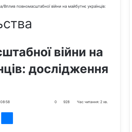
ва
/
Вплив повномасштабної війни на майбутнє українців:
ьства
штабної війни на
нців: дослідження
 08:58
0
928
Час читання: 2 хв.
st
Messenger