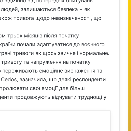
 відмінно від попередніх опитувань.
людей, залишаються безпека − як
 також тривога щодо невизначеності, що
ом трьох місяців після початку
країни почали адаптуватися до воєнного
тряні тривоги як щось звичне і нормальне.
и тривогу та напруження на початку
р переживають емоційне виснаження та
з Cedos, зазначила, що деякі респонденти
тролювати свої емоції для більш
денти продовжують відчувати труднощі у