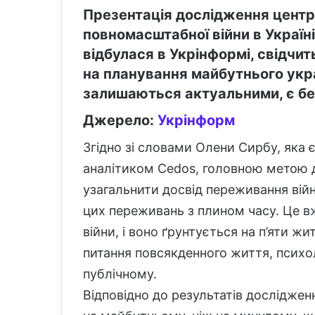
Презентація дослідження центр
повномасштабної війни в Україні
відбулася в Укрінформі, свідчи
на планування майбутнього укр
залишаються актуальними, є бе
Джерело:
Укрінформ
Згідно зі словами Олени Сирбу, яка
аналітиком Cedos, головною метою д
узагальнити досвід переживання війни
цих переживань з плином часу. Це вж
війни, і воно ґрунтується на п’яти ж
питання повсякденного життя, психо
публічному.
Відповідно до результатів дослідже