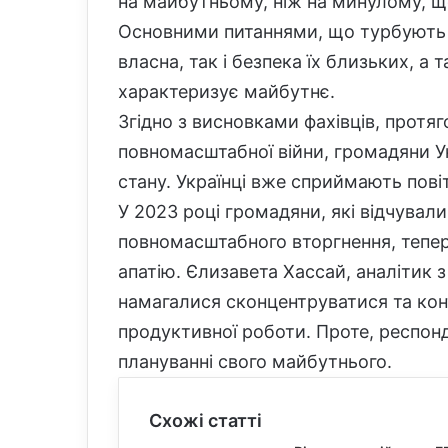
на майбутньому, ніж на минулому, що
Основними питаннями, що турбують 
власна, так і безпека їх близьких, а
характеризує майбутнє.
Згідно з висновками фахівців, протяг
повномасштабної війни, громадяни У
стану. Українці вже сприймають пові
У 2023 році громадяни, які відчувал
повномасштабного вторгнення, тепе
апатію. Єлизавета Хассай, аналітик 
намагалися сконцентруватися та кон
продуктивної роботи. Проте, респон
плануванні свого майбутнього.
Схожі статті