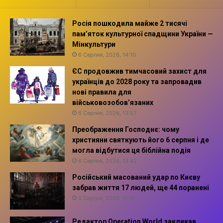
Росія пошкодила майже 2 тисячі
пам’яток культурної спадщини України —
Мінкультури
6 Серпня, 2026, 14:10
ЄС продовжив тимчасовий захист для
українців до 2028 року та запровадив
нові правила для
військовозобов’язаних
6 Серпня, 2026, 13:57
Преображення Господнє: чому
християни святкують його 6 серпня і де
могла відбутися ця біблійна подія
6 Серпня, 2026, 13:42
Російський масований удар по Києву
забрав життя 17 людей, ще 44 поранені
5 Серпня, 2026, 11:16
Редактор Operation World закликав