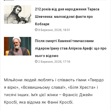
212 років від дня народження Тараса
Шевченка: маловідомі факти про
Кобзаря
9 Березня, 2026, 18:51
Після смерті Хаменеї тимчасовим
лідером Ірану став Аліреза Арафі: що про
нього відомо
2 Березня, 2026, 17:16
Мільйони людей люблять і співають гімни «Твердо
я вірю», «Всевишньому слава!», «Біля Хреста» і
тисячі інших. Ім’я цієї жінки – Франсіс Джейн
Кросбі, яка відома як Фанні Кросбі.