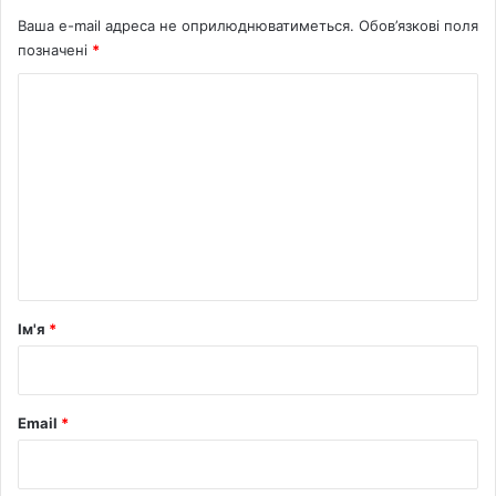
Ваша e-mail адреса не оприлюднюватиметься.
Обов’язкові поля
позначені
*
К
о
м
е
н
т
а
р
Ім'я
*
*
Email
*