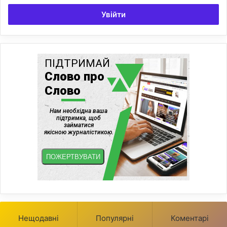
Увійти
Нещодавні
Популярні
Коментарі