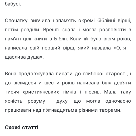
бабусі.
Спочатку вивчила напам’ять окремі біблійні вірші,
потім розділи. Врешті знала і могла розповісти з
пам’яті цілі книги з Біблії. Коли їй було вісім років,
написала свій перший вірш, який назвала «О, я –
щаслива душа».
Вона продовжувала писати до глибокої старості, і
до вісімдесяти шести років написала біля дев’яти
тисяч християнських гімнів і пісень. Мала таку
ясність розуму і духу, що могла одночасно
працювати над п’ятнадцятьма різними творами.
Схожі статті