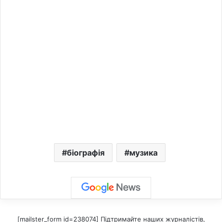
біографія
музика
[mailster_form id=238074] Підтримайте наших журналістів,