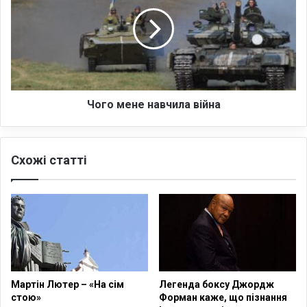
и
г
н
о
а
м
н
е
а
н
д
е
і
н
я
а
Чого мене навчила війна
в
ч
и
Схожі статті
л
а
в
і
й
н
а
Мартін Лютер – «На сім
Легенда боксу Джордж
стою»
Форман каже, що пізнання