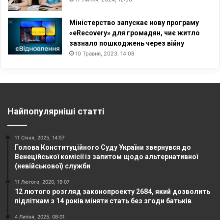
Міністерство запускає нову програму
«eRecovery» для громадян, чиє житло
зазнало пошкоджень через війну
10 Травня, 2023, 14:08
Найпопулярніші статті
11 Січня, 2025, 14:57
Голова Конституційного Суду України звернувся до
Венеційської комісії із запитом щодо альтернативної
(невійськової) служби
11 Лютого, 2020, 19:07
12 лютого розгляд законопроекту 2684, який дозволить
підліткам з 14 років міняти стать без згоди батьків
4 Липня, 2025, 08:01