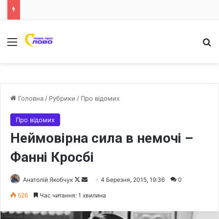
Меню
Ш
Головна
/
Рубрики
/
Про відомих
Про відомих
Неймовірна сила в немочі –
Фанні Кросбі
Анатолій Якобчук
F
S
4 Березня, 2015, 19:36
0
o
e
526
Час читання: 1 хвилина
l
n
l
d