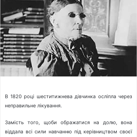
o
a
w
n
o
e
n
m
X
a
i
l
В 1820 році шеститижнева дівчинка осліпла через
неправильне лікування.
Замість того, щоби ображатися на долю, вона
віддала всі сили навчанню під керівництвом своєї