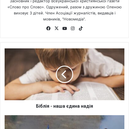
Засновник і редактор Всеукраїнської християнської газети
«Слово про Слово». Одружений, разом з дружиною Оленою
виховує 3 дітей. Член Асоціації журналістів, видавців і
мовників, "Новомедіа".
Fa
X
Yo
Ins
Tik
ce
uT
tag
To
bo
ub
ra
k
ok
e
m
Б
і
б
л
і
я
-
н
а
ш
Біблія - наша єдина надія
а
є
Ч
д
о