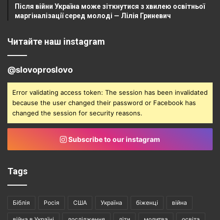
Після війни Україна може зіткнутися з хвилею освітньої
маргіналізації серед молоді — Лілія Гриневич
Читайте наш instagram
@slovoproslovo
Error validating access token: The session has been invalidated
because the user changed their password or Facebook has
changed the session for security reasons.
Subscribe to our instagram
Tags
Біблія
Росія
США
Україна
біженці
війна
війна в Україні
дослідження
діти
молитва
освіта