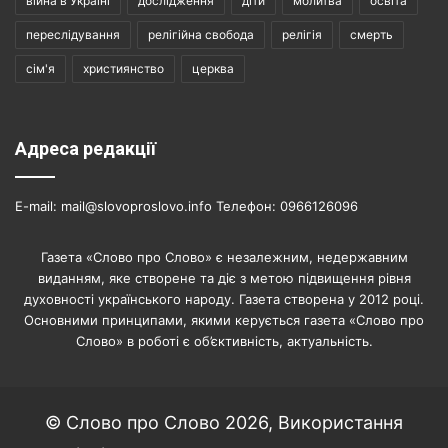
війна в Україні
дослідження
діти
молитва
освіта
переслідування
релігійна свобода
релігія
смерть
сім'я
християнство
церква
Адреса редакції
E-mail: mail@slovoproslovo.info Телефон: 0966126096
Газета «Слово про Слово» є незалежним, недержавним
виданням, яке створене та діє з метою підвищення рівня
духовності українського народу. Газета створена у 2012 році.
Основними принципами, якими керується газета «Слово про
Слово» в роботі є об’єктивність, актуальність.
© Слово про Слово 2026, Використання