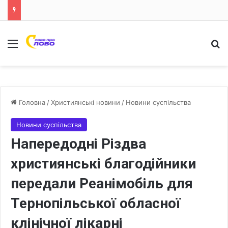
Меню
Ш
Головна
/
Християнські новини
/
Новини суспільства
Новини суспільства
Напередодні Різдва
християнські благодійники
передали Реанімобіль для
Тернопільської обласної
клінічної лікарні