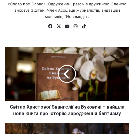
«Слово про Слово». Одружений, разом з дружиною Оленою
виховує 3 дітей. Член Асоціації журналістів, видавців і
мовників, "Новомедіа".
Fa
X
Yo
Ins
Tik
ce
uT
tag
To
bo
ub
ra
k
ok
e
m
С
в
і
т
л
о
Х
р
и
с
Світло Христової Євангелії на Буковині – вийшла
т
нова книга про історію зародження баптизму
о
в
С
о
в