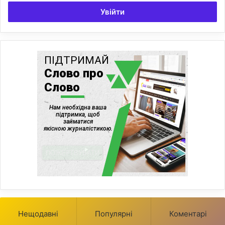
Увійти
Нещодавні
Популярні
Коментарі