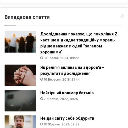
Випадкова стаття
Дослідження показує, що покоління Z
частіше відкидає традиційну мораль і
рідше вважає людей “загалом
хорошими”
31 Травня, 2024, 09:22
Як релігія впливає на здоров'я –
результати дослідження
16 Вересня, 2019, 21:44
Найгірший кошмар батьків
2 Жовтня, 2022, 18:25
Не дай світу себе обдурити
10 Жовтня, 2021, 09:39