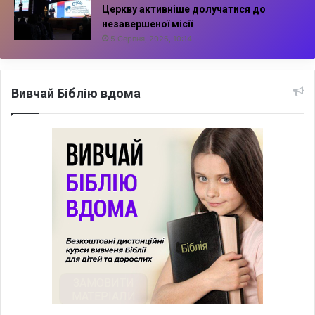
Церкву активніше долучатися до
незавершеної місії
5 Серпня, 2026, 10:14
Вивчай Біблію вдома