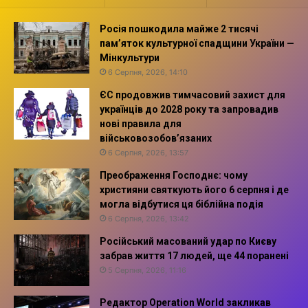
Росія пошкодила майже 2 тисячі
пам’яток культурної спадщини України —
Мінкультури
6 Серпня, 2026, 14:10
ЄС продовжив тимчасовий захист для
українців до 2028 року та запровадив
нові правила для
військовозобов’язаних
6 Серпня, 2026, 13:57
Преображення Господнє: чому
християни святкують його 6 серпня і де
могла відбутися ця біблійна подія
6 Серпня, 2026, 13:42
Російський масований удар по Києву
забрав життя 17 людей, ще 44 поранені
5 Серпня, 2026, 11:16
Редактор Operation World закликав