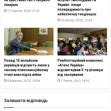
в
в
лікарню
Україні: лікарі
и
е
попереджають про
17 Серпня, 2022, 21:41
й
з
небезпечну тенденцію
ш
2
10 Квітня, 2026, 12:45
л
4
а
-
н
2
о
5
в
г
а
р
к
у
н
д
Понад 15 мільйонів
Реабілітаційний комплекс
и
н
українців відчують зміни у
«Агапе Україна»
г
я
своєму психоемоційному
відсвяткував 5-ту річницю
а
стані внаслідок війни
від заснування
,
п
я
8 Березня, 2023, 15:04
7 Липня, 2021, 18:15
р
к
о
г
і
о
Залишити відповідь
с
т
т
у
о