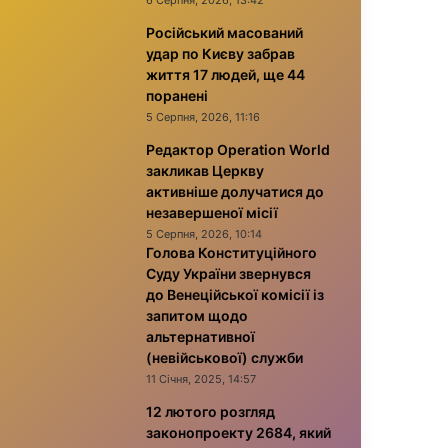
6 Серпня, 2026, 13:42
Російський масований
удар по Києву забрав
життя 17 людей, ще 44
поранені
5 Серпня, 2026, 11:16
Редактор Operation World
закликав Церкву
активніше долучатися до
незавершеної місії
5 Серпня, 2026, 10:14
Голова Конституційного
Суду України звернувся
до Венеційської комісії із
запитом щодо
альтернативної
(невійськової) служби
11 Січня, 2025, 14:57
12 лютого розгляд
законопроекту 2684, який