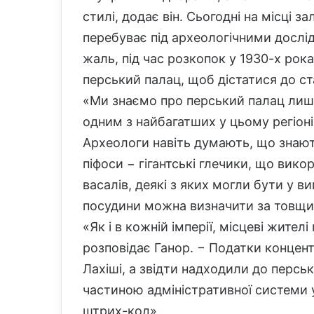
стилі, додає він. Сьогодні на місці
перебуває під археологічними дослід
жаль, під час розкопок у 1930-х рок
перський палац, щоб дістатися до ст
«Ми знаємо про перський палац лише 
одним з найбагатших у цьому регіоні
Археологи навіть думають, що знають
піфоси − гігантські глечики, що вико
васалів, деякі з яких могли бути у в
посудини можна визначити за товщи
«Як і в кожній імперії, місцеві жител
розповідає Ганор. − Податки концен
Лахіші, а звідти надходили до перськ
частиною адміністративної системи 
штрих-код».