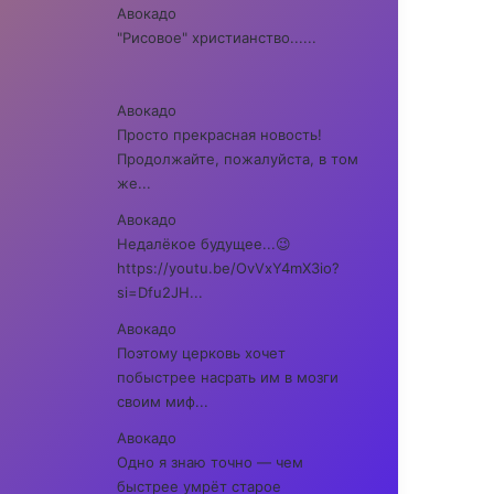
Авокадо
"Рисовое" христианство......
Авокадо
Просто прекрасная новость!
Продолжайте, пожалуйста, в том
же...
Авокадо
Недалёкое будущее...😉
https://youtu.be/OvVxY4mX3io?
si=Dfu2JH...
Авокадо
Поэтому церковь хочет
побыстрее насрать им в мозги
своим миф...
Авокадо
Одно я знаю точно — чем
быстрее умрёт старое