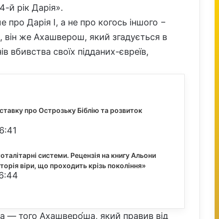
4-й рік Дарія».
 про Дарія I, а не про когось іншого −
ш, він же Ахашверош, який згадується в
нів вбивства своїх підданих-євреїв,
иставку про Острозьку Біблію та розвиток
6:41
тоталітарні системи. Рецензія на книгу Альони
Історія віри, що проходить крізь покоління»
16:44
а — того Ахашверо́ша, який правив від