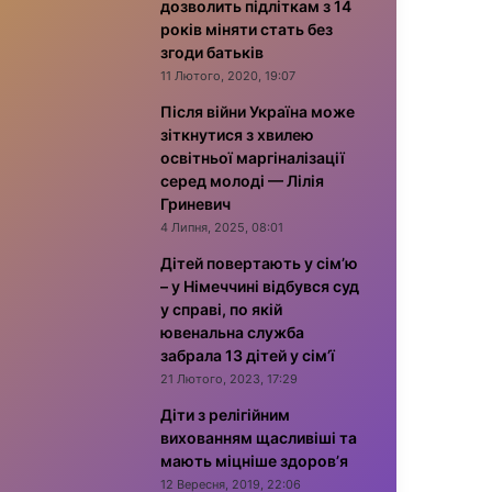
дозволить підліткам з 14
років міняти стать без
згоди батьків
11 Лютого, 2020, 19:07
Після війни Україна може
зіткнутися з хвилею
освітньої маргіналізації
серед молоді — Лілія
Гриневич
4 Липня, 2025, 08:01
Дітей повертають у сім’ю
– у Німеччині відбувся суд
у справі, по якій
ювенальна служба
забрала 13 дітей у сім’ї
21 Лютого, 2023, 17:29
Діти з релігійним
вихованням щасливіші та
мають міцніше здоров’я
12 Вересня, 2019, 22:06