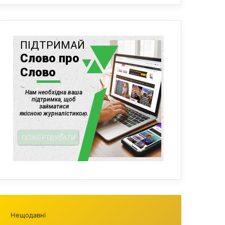
Нещодавні