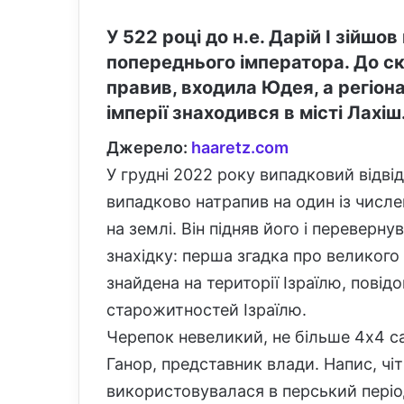
У 522 році до н.е. Дарій I зійшо
попереднього імператора. До скл
правив, входила Юдея, а регіон
імперії знаходився в місті Лахіш
Джерело:
haaretz.com
У грудні 2022 року випадковий відвід
випадково натрапив на один із числ
на землі. Він підняв його і переверн
знахідку: перша згадка про великого
знайдена на території Ізраїлю, повід
старожитностей Ізраїлю.
Черепок невеликий, не більше 4х4 са
Ганор, представник влади. Напис, ч
використовувалася в перський період