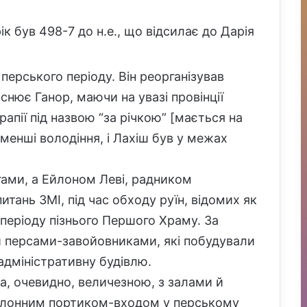
рік був 498-7 до н.е., що відсилає до Дарія
ерського періоду. Він реорганізував
ояснює Ганор, маючи на увазі провінції
рапії під назвою “за річкою” [мається на
 менші володіння, і Лахіш був у межах
ами, а Ейлоном Леві, радником
питань ЗМІ, під час обходу руїн, відомих як
періоду пізнього Першого Храму. За
й персами-завойовниками, які побудували
адміністративну будівлю.
ла, очевидно, величезною, з залами й
олонним портиком-входом у перському