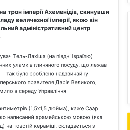
в на трон імперії Ахеменідів, скинувши
аду величезної імперії, якою він
альний адміністративний центр
.
увач Тель-Лахіша (на півдні Ізраїлю)
енних уламків глиняного посуду, що лежав
ув − так було зроблено надзвичайну
 перського правителя Дарія Великого,
омило в середу Управління
нтиметрів (1,5х1,5 дюйма), каже Саар
ітко написаний арамейською мовою (яка
) на товстій кераміці, складається з