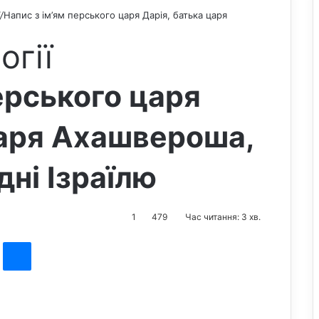
/
Напис з ім’ям перського царя Дарія, батька царя
огії
ерського царя
царя Ахашвероша,
дні Ізраїлю
1
479
Час читання: 3 хв.
st
Messenger