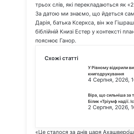
трьох слів, які перекладаються як «2
За датою ми знаємо, що йдеться саме
Дарія, батька Ксеркса, він же Гішра
біблійній Книзі Естер у контексті пла
пояснює Ганор.
Схожі статті
У Рівному відкрили в
книгодрукування
4 Серпня, 2026, 1
Віра, що сильніша за 
Білик «Тріумф надії. 
2 Серпня, 2026, 
«Це сталося за днів царя Ахашверо́ш