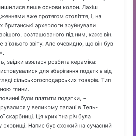
 залишилися лише основи колон. Лахіш
женнями вже протягом століття, і, на
ах британські археологи зруйнували
арішого, розташованого під ним, каже він.
з їхнього звіту. Але очевидно, що він був
».
, звідки взялася розбита кераміка:
ристовувалися для зберігання податків від
игляді сільськогосподарських товарів. Тип
ною глини.
і повинні були платити податки, −
трувалися у великому палаці в Тель-
ої скарбниці. Ця крихітна річ була
у сховищі. Напис був схожий на сучасний