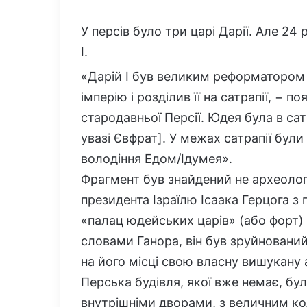
У персів було три царі Дарії. Але 24 
І.
«Дарій I був великим реформатором п
імперію і розділив її на сатрапії, − п
стародавньої Персії. Юдея була в сат
увазі Євфрат]. У межах сатрапії були
володіння Едом/Ідумея».
Фрагмент був знайдений не археолог
президента Ізраїлю Ісаака Герцога з 
«палац юдейських царів» (або форт) 
словами Ганора, він був зруйновани
на його місці свою власну вишукану 
Перська будівля, якої вже немає, бу
внутрішніми дворами, з величним к