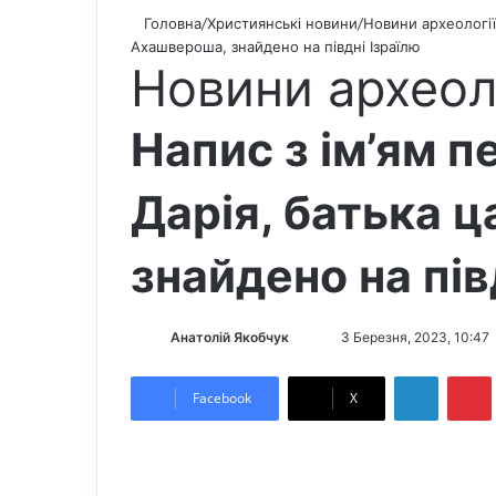
Головна
/
Християнські новини
/
Новини археології
Ахашвероша, знайдено на півдні Ізраїлю
Новини археол
Напис з ім’ям п
Дарія, батька 
знайдено на пів
Анатолій Якобчук
F
S
3 Березня, 2023, 10:47
o
e
LinkedIn
Pintere
l
n
Facebook
X
l
d
o
a
w
n