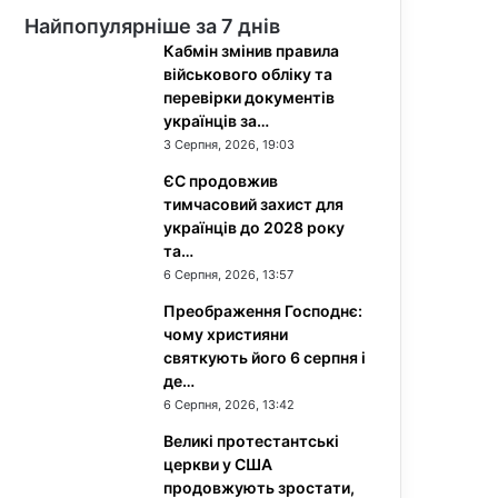
Найпопулярніше за 7 днів
Кабмін змінив правила
військового обліку та
перевірки документів
українців за…
3 Серпня, 2026, 19:03
ЄС продовжив
тимчасовий захист для
українців до 2028 року
та…
6 Серпня, 2026, 13:57
Преображення Господнє:
чому християни
святкують його 6 серпня і
де…
6 Серпня, 2026, 13:42
Великі протестантські
церкви у США
продовжують зростати,