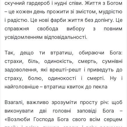
скучний гардероб і нудні співи. Життя з Богом
– це кожен день прожити зі змістом, мудрістю
і радістю. Це нові фарби життя без допінгу. Це
справжня свобода вибору з повним
усвідомленням відповідальності.
Так, дещо ти втратиш, обираючи Бога:
страхи, біль, одинокість, смерть, сумнівні
задоволення, які врешті-решт і приведуть до
страху, болю, одинокості і смерті. Ну і
найголовніше – втратиш квиток до пекла
Взагалі, важливо зрозуміти просту річ: щоб
виконувати дві головні заповіді Бога –
«Возлюби Господа Бога свого всім серцем