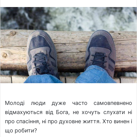
l
n
l
d
o
a
w
n
o
e
n
m
X
a
i
l
Молоді люди дуже часто самовпевнено
відмахуються від Бога, не хочуть слухати ні
про спасіння, ні про духовне життя. Хто винен і
що робити?