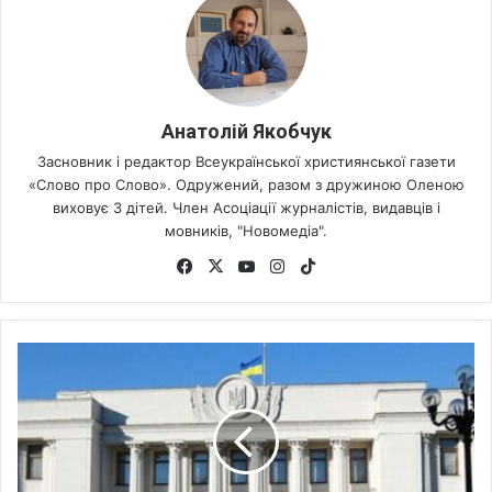
Анатолій Якобчук
Засновник і редактор Всеукраїнської християнської газети
«Слово про Слово». Одружений, разом з дружиною Оленою
виховує 3 дітей. Член Асоціації журналістів, видавців і
мовників, "Новомедіа".
Fa
X
Yo
Ins
Tik
ce
uT
tag
To
bo
ub
ra
k
ok
e
m
Р
е
л
і
г
і