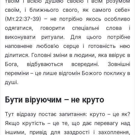
твоїм і всією душею своєю і всім розумом
своїм, і ближнього свого, як самого себе»
(Мт.22:37-39) – не потрібно якось особливо
одягатися, говорити спеціальні слова і
виконувати ритуали. Для цього потрібне
наповнене любов’ю серце і готовність нею
ділитися. Головні зміни в людини, яка ввірує в
Бога, відбуваються всередині. Зовнішні
переміни – це лише відгомін Божого поклику в
душі.
Бути віруючим – не круто
Тут відразу постає запитання: круто – це як?
Якщо крутість – це те, що дає перевагу над
іншими, привід для заздрості і захоплення,