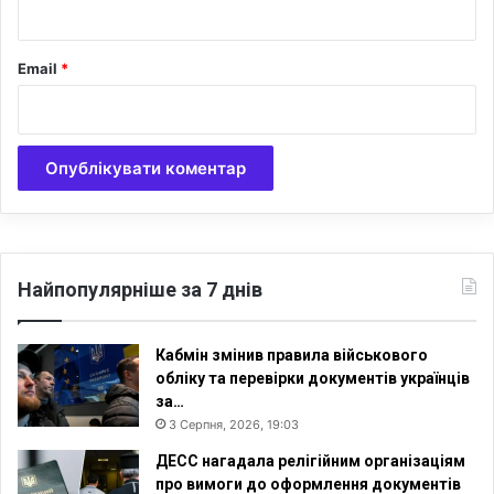
*
Email
*
Найпопулярніше за 7 днів
Кабмін змінив правила військового
обліку та перевірки документів українців
за…
3 Серпня, 2026, 19:03
ДЕСС нагадала релігійним організаціям
про вимоги до оформлення документів