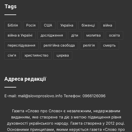
Tags
Біблія
Росія
США
Україна
біженці
війна
війна в Україні
дослідження
діти
молитва
освіта
переслідування
релігійна свобода
релігія
смерть
сім'я
християнство
церква
Адреса редакції
E-mail: mail@slovoproslovo.info Телефон: 0966126096
Газета «Слово про Слово» є незалежним, недержавним
виданням, яке створене та діє з метою підвищення рівня
духовності українського народу. Газета створена у 2012 році.
Основними принципами, якими керується газета «Слово про