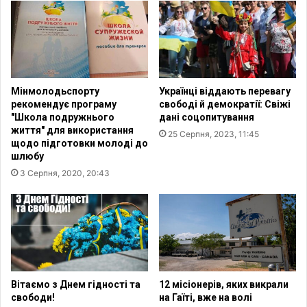
р
В
о
о
с
л
т
о
і
д
ш
и
Мінмолодьспорту
Українці віддають перевагу
е
м
рекомендує програму
свободі й демократії: Свіжі
з
и
"Школа подружнього
дані соцопитування
б
р
життя" для використання
25 Серпня, 2023, 11:45
е
С
щодо підготовки молоді до
р
а
шлюбу
е
д
3 Серпня, 2020, 20:43
г
т
и
н
е
п
р
и
Вітаємо з Днем гідності та
12 місіонерів, яких викрали
свободи!
на Гаїті, вже на волі
б