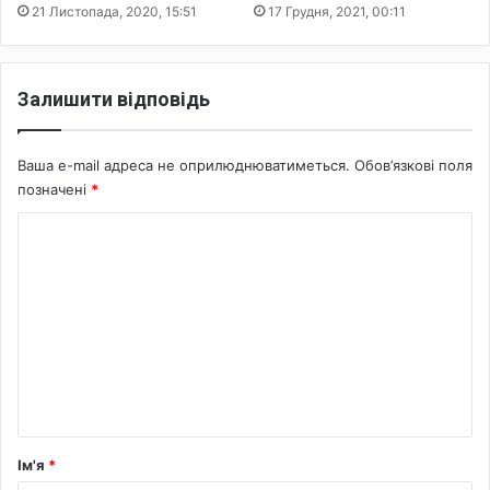
у
21 Листопада, 2020, 15:51
17 Грудня, 2021, 00:11
т
к
о
Залишити відповідь
в
и
й
Ваша e-mail адреса не оприлюднюватиметься.
Обов’язкові поля
с
позначені
*
т
а
К
т
у
о
с
м
е
н
т
а
р
Ім'я
*