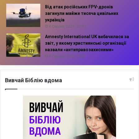
Від атак російських FPV-дронів
загинули майже тисяча цивільних
українців
4 Серпня, 2026, 22:30
Amnesty International UK вибачилася за
звіт, у якому християнські організації
назвали «антиправозахисними»
4 Серпня, 2026, 21:38
Вивчай Біблію вдома