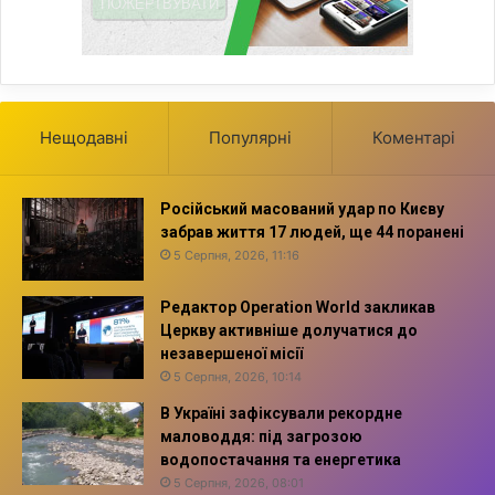
Нещодавні
Популярні
Коментарі
Російський масований удар по Києву
забрав життя 17 людей, ще 44 поранені
5 Серпня, 2026, 11:16
Редактор Operation World закликав
Церкву активніше долучатися до
незавершеної місії
5 Серпня, 2026, 10:14
В Україні зафіксували рекордне
маловоддя: під загрозою
водопостачання та енергетика
5 Серпня, 2026, 08:01