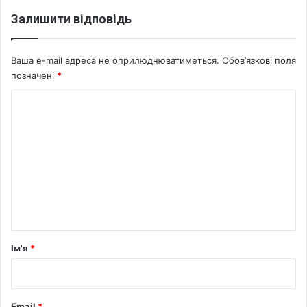
Залишити відповідь
Ваша e-mail адреса не оприлюднюватиметься.
Обов’язкові поля
позначені
*
К
о
м
е
н
т
а
р
Ім'я
*
*
Email
*