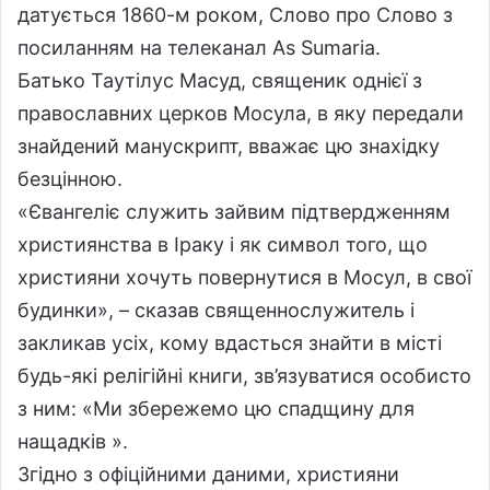
датується 1860-м роком, Слово про Слово з
посиланням на телеканал As Sumaria.
Батько Таутілус Масуд, священик однієї з
православних церков Мосула, в яку передали
знайдений манускрипт, вважає цю знахідку
безцінною.
«Євангеліє служить зайвим підтвердженням
християнства в Іраку і як символ того, що
християни хочуть повернутися в Мосул, в свої
будинки», – сказав священнослужитель і
закликав усіх, кому вдасться знайти в місті
будь-які релігійні книги, зв’язуватися особисто
з ним: «Ми збережемо цю спадщину для
нащадків ».
Згідно з офіційними даними, християни