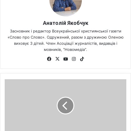
Анатолій Якобчук
Засновник і редактор Всеукраїнської християнської газети
«Слово про Слово». Одружений, разом з дружиною Оленою
виховує 3 дітей. Член Асоціації журналістів, видавців і
мовників, "Новомедіа".
Fa
X
Yo
Ins
Tik
ce
uT
tag
To
bo
ub
ra
k
ok
e
m
Х
в
о
р
о
б
и
б