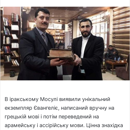
l
n
l
d
o
a
w
n
o
e
n
m
X
a
i
l
В іракському Мосулі виявили унікальний
екземпляр Євангеліє, написаний вручну на
грецькій мові і потім переведений на
арамейську і ассірійську мови. Цінна знахідка