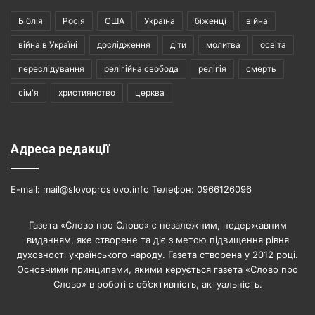
Біблія
Росія
США
Україна
біженці
війна
війна в Україні
дослідження
діти
молитва
освіта
переслідування
релігійна свобода
релігія
смерть
сім'я
християнство
церква
Адреса редакції
E-mail: mail@slovoproslovo.info Телефон: 0966126096
Газета «Слово про Слово» є незалежним, недержавним
виданням, яке створене та діє з метою підвищення рівня
духовності українського народу. Газета створена у 2012 році.
Основними принципами, якими керується газета «Слово про
Слово» в роботі є об’єктивність, актуальність.