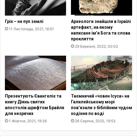
Гріх – не пуп землі
Археологи знайшли в Ізраїлі
артефакт, на якому
11 Листопада, 2021, 16:51
написане ім’я Бога та слова
прокляття
29 Березня, 2022, 00:02
Презентують Євангеліє та
Таємничий «човен Ісуса» на
книгу Діянь святих
Галилейському морі
апостолів шрифтом Брайля
пов’язали з біблійним чудом
для незрячих
ходіння по воді
1 Жовтня, 2021, 19:36
26 Серпня, 2025, 19:53