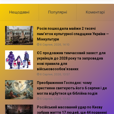
Нещодавні
Популярні
Коментарі
Росія пошкодила майже 2 тисячі
пам’яток культурної спадщини України —
Мінкультури
6 Серпня, 2026, 14:10
ЄС продовжив тимчасовий захист для
українців до 2028 року та запровадив
нові правила для
військовозобов’язаних
6 Серпня, 2026, 13:57
Преображення Господнє: чому
християни святкують його 6 серпня і де
могла відбутися ця біблійна подія
6 Серпня, 2026, 13:42
Російський масований удар по Києву
забрав життя 17 людей, ще 44 поранені