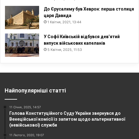
До Єрусалиму був Хеврон: перша столиця
царя Давида
1 Квітня, 2021, 13:44
У Софії Київській відбувся дев’ятий
випуск військових капеланів
5 Квітня, 2025, 11:53
Найпопулярніші статті
11 Січня, 2025, 14:57
Голова Конституційного Суду України звернувся до
Венеційської комісії із запитом щодо альтернативної
(невійськової) служби
11 Лютого, 2020, 19:07