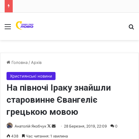
Меню
Ш
Головна
/
Архів
Християнські новини
На півночі Іраку знайшли
старовинне Євангеліє
грецькою мовою
Анатолій Якобчук
F
S
28 Березня, 2019, 22:09
0
o
e
438
Час читання: 1 хвилина