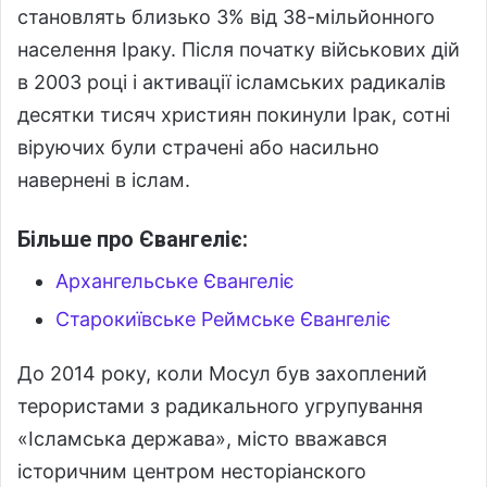
становлять близько 3% від 38-мільйонного
населення Іраку. Після початку військових дій
в 2003 році і активації ісламських радикалів
десятки тисяч християн покинули Ірак, сотні
віруючих були страчені або насильно
навернені в іслам.
Більше про Євангеліє:
Архангельське Євангеліє
Старокиївське Реймське Євангеліє
До 2014 року, коли Мосул був захоплений
терористами з радикального угрупування
«Ісламська держава», місто вважався
історичним центром несторіанского