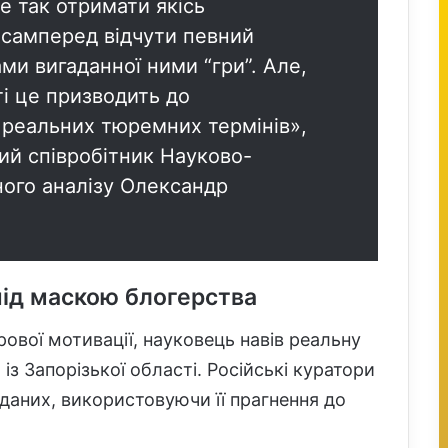
е так отримати якісь
асамперед відчути певний
ми вигаданної ними “гри”. Але,
і це призводить до
а реальних тюремних термінів»,
ий співробітник Науково-
ного аналізу Олександр
під маскою блогерства
рової мотивації, науковець навів реальну
 із Запорізької області. Російські куратори
 даних, використовуючи її прагнення до