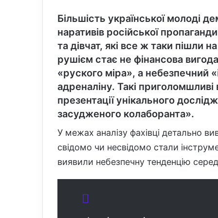
Більшість української молоді де
наративів російської пропаганди
та дівчат, які все ж таки пішли 
рушієм стає не фінансова вигода
«руского міра», а небезпечний «
адреналіну. Такі приголомшливі 
презентації унікального дослід
засудженого колаборанта».
У межах аналізу фахівці детально вив
свідомо чи несвідомо стали інструм
виявили небезпечну тенденцію серед ві