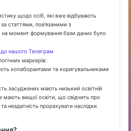
стику щодо осіб, які вже відбувають
 за статтями, пов’язаними з
м на момент формування бази даних було
до нашого Телеграм
логічних маркерів:
ють колаборантами та коригувальниками
ть засуджених мають низький освітній
е мають вищої освіти, що свідчить про
 та нездатність прорахувати наслідки
ення?