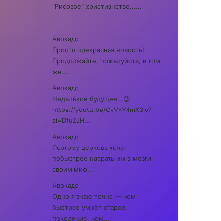
"Рисовое" христианство......
Авокадо
Просто прекрасная новость!
Продолжайте, пожалуйста, в том
же...
Авокадо
Недалёкое будущее...😉
https://youtu.be/OvVxY4mX3io?
si=Dfu2JH...
Авокадо
Поэтому церковь хочет
побыстрее насрать им в мозги
своим миф...
Авокадо
Одно я знаю точно — чем
быстрее умрёт старое
поколение, чем...