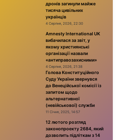
дронів загинули майже
тисяча цивільних
українців
4 Серпня, 2026, 22:30
Amnesty International UK
вибачилася за звіт, у
якому християнські
організації назвали
«антиправозахисними»
4 Серпня, 2026, 21:38
Голова Конституційного
Суду України звернувся
до Венеційської комісії із
запитом щодо
альтернативної
(невійськової) служби
11 Січня, 2025, 14:57
12 лютого розгляд
законопроекту 2684, який
дозволить підліткам з 14