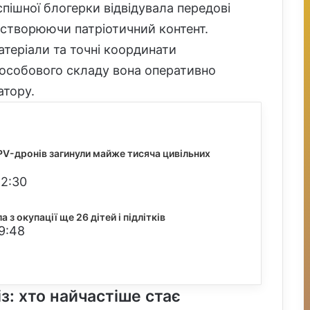
пішної блогерки відвідувала передові
о створюючи патріотичний контент.
матеріали та точні координати
а особового складу вона оперативно
атору.
FPV-дронів загинули майже тисяча цивільних
22:30
 з окупації ще 26 дітей і підлітків
9:48
з: хто найчастіше стає