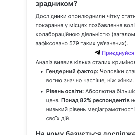
зрадником?
Дослідники оприлюднили чітку стати
покарання у місцях позбавлення волі
колабораційною діяльністю (загало
зафіксовано 579 таких ув’язнених).
Приєднуйся 
Аналіз виявив кілька сталих криміно
Гендерний фактор:
Чоловіки ста
вогню значно частіше, ніж жінки.
Рівень освіти:
Абсолютна більшіс
ценз.
Понад 82% респондентів
н
низький рівень медіаграмотності
своїх дій.
На чому базується дослідж