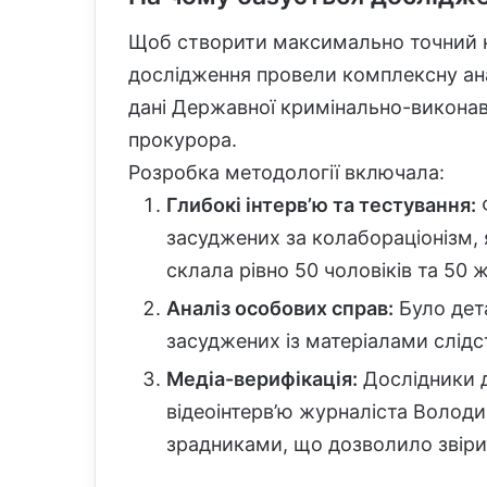
Щоб створити максимально точний к
дослідження провели комплексну ана
дані Державної кримінально-виконав
прокурора.
Розробка методології включала:
Глибокі інтерв’ю та тестування:
Ф
засуджених за колабораціонізм, 
склала рівно 50 чоловіків та 50 ж
Аналіз особових справ:
Було дет
засуджених із матеріалами слідс
Медіа-верифікація:
Дослідники д
відеоінтерв’ю журналіста Волод
зрадниками, що дозволило звірит