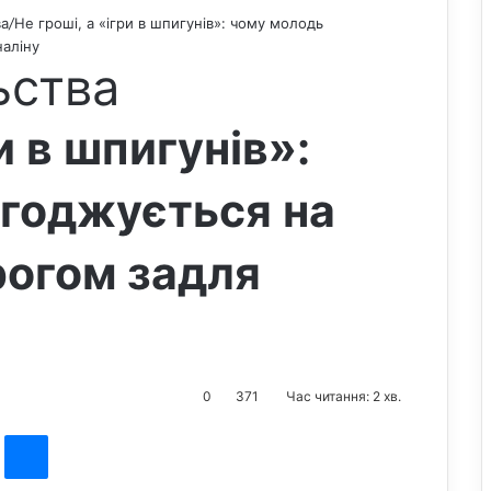
ва
/
Не гроші, а «ігри в шпигунів»: чому молодь
наліну
ьства
и в шпигунів»:
годжується на
рогом задля
0
371
Час читання: 2 хв.
st
Messenger