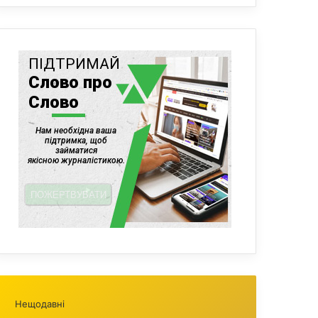
Нещодавні