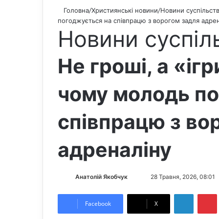
Головна
/
Християнські новини
/
Новини суспільст
погоджується на співпрацю з ворогом задля адре
Новини суспіл
Не гроші, а «ігр
чому молодь по
співпрацю з во
адреналіну
Анатолій Якобчук
F
S
28 Травня, 2026, 08:01
o
e
LinkedIn
Pintere
l
n
Facebook
X
l
d