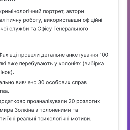
римінологічний портрет, автори
літичну роботу, використавши офіційні
чої служби та Офісу Генерального
ахівці провели детальне анкетування 100
які вже перебувають у колоніях (вибірка
інок).
ально вивчено 30 особових справ
тва.
одатково проаналізували 20 розлогих
имира Золкіна з полоненими та
и їхні реальні психологічні мотиви.