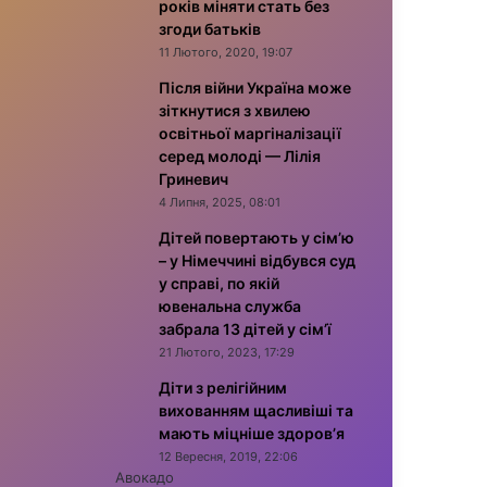
років міняти стать без
згоди батьків
11 Лютого, 2020, 19:07
Після війни Україна може
зіткнутися з хвилею
освітньої маргіналізації
серед молоді — Лілія
Гриневич
4 Липня, 2025, 08:01
Дітей повертають у сім’ю
– у Німеччині відбувся суд
у справі, по якій
ювенальна служба
забрала 13 дітей у сім’ї
21 Лютого, 2023, 17:29
Діти з релігійним
вихованням щасливіші та
мають міцніше здоров’я
12 Вересня, 2019, 22:06
Авокадо