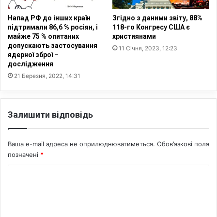
н
і
а
н
Напад РФ до інших країн
Згідно з даними звіту, 88%
с
ю
підтримали 86,6 % росіян, і
118-го Конгресу США є
п
є
майже 75 % опитаних
християнами
і
допускають застосування
н
11 Січня, 2023, 12:23
в
ядерної зброї –
а
дослідження
п
ц
р
21 Березня, 2022, 14:31
і
а
о
ц
н
ю
а
Залишити відповідь
з
л
в
ь
о
н
Ваша e-mail адреса не оприлюднюватиметься.
Обов’язкові поля
р
и
позначені
*
о
й
г
с
К
о
к
о
м
л
з
а
м
а
д
е