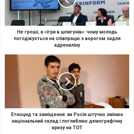
о
ш
і
,
а
«
Не гроші, а «ігри в шпигунів»: чому молодь
і
погоджується на співпрацю з ворогом задля
г
адреналіну
р
и
Е
в
т
ш
н
п
о
и
ц
г
и
у
д
н
т
і
а
в
з
Етноцид та заміщення: як Росія штучно змінює
»
а
національний склад і поглиблює демографічну
:
м
кризу на ТОТ
ч
і