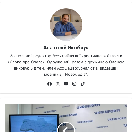
Анатолій Якобчук
Засновник і редактор Всеукраїнської християнської газети
«Слово про Слово». Одружений, разом з дружиною Оленою
виховує 3 дітей. Член Асоціації журналістів, видавців і
мовників, "Новомедіа".
Fa
X
Yo
Ins
Tik
ce
uT
tag
To
bo
ub
ra
k
ok
e
m
Н
е
г
р