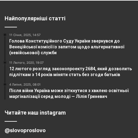
Найпопулярніші статті
11 Січня, 2025, 14:57
Голова Конституційного Суду України звернувся до
Венеційської комісії із запитом щодо альтернативної
(невійськової) служби
11 Лютого, 2020, 19:07
12 лютого розгляд законопроекту 2684, який дозволить
підліткам з 14 років міняти стать без згоди батьків
4 Липня, 2025, 08:01
Після війни Україна може зіткнутися з хвилею освітньої
маргіналізації серед молоді — Лілія Гриневич
Читайте наш instagram
@slovoproslovo