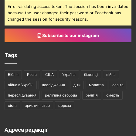
Error validating access token: The session has been invalidated
because the user changed their password or Facebook has
changed the session for security reasons.
Subscribe to our instagram
Tags
Біблія
Росія
США
Україна
біженці
війна
війна в Україні
дослідження
діти
молитва
освіта
переслідування
релігійна свобода
релігія
смерть
сім'я
християнство
церква
Адреса редакції