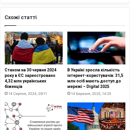
о
щ
м
е
у
Схожі статті
н
м
н
о
я
л
:
о
я
д
к
ь
Р
п
о
о
с
Станом на 30 червня 2024
В Україні зросла кількість
г
і
року в ЄС зареєстровано
інтернет-користувачів: 31,5
о
я
4,32 млн українських
млн осіб мають доступ до
д
ш
біженців
мережі – Digital 2025
ж
т
14 Серпня, 2024, 09:11
14 Березня, 2025, 14:25
у
у
є
ч
т
н
ь
о
с
з
я
м