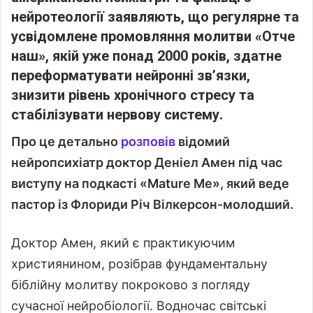
нейротеології заявляють, що регулярне та
усвідомлене промовляння молитви «Отче
наш», якій уже понад 2000 років, здатне
переформатувати нейронні зв’язки,
знизити рівень хронічного стресу та
стабілізувати нервову систему.
Про це детально
розповів
відомий
нейропсихіатр доктор Деніел Амен під час
виступу на подкасті «Mature Me», який веде
пастор із Флориди Річ Вілкерсон-молодший.
Доктор Амен, який є практикуючим
християнином, розібрав фундаментальну
біблійну молитву покроково з погляду
сучасної нейробіології. Водночас світські