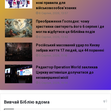
нові правила для
військовозобов’язаних
6 Серпня, 2026, 13:57
Преображення Господнє: чому
християни святкують його 6 серпня і де
могла відбутися ця біблійна подія
6 Серпня, 2026, 13:42
Російський масований удар по Києву
забрав життя 17 людей, ще 44 поранені
5 Серпня, 2026, 11:16
Редактор Operation World закликав
Церкву активніше долучатися до
незавершеної місії
5 Серпня, 2026, 10:14
Вивчай Біблію вдома