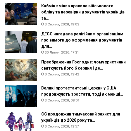
к
Кабмін змінив правила військового
р
обліку та перевірки документів українців
и
за…
з
3 Серпня, 2026, 19:03
у
ДЕСС нагадала релігійним організаціям
н
про вимоги до оформлення документів
а
для…
Т
30 Липня, 2026, 17:31
О
Т
Преображення Господнє: чому християни
святкують його 6 серпня і де…
6 Серпня, 2026, 13:42
Великі протестантські церкви у США
продовжують зростати, тоді як менші…
3 Серпня, 2026, 08:01
ЄС продовжив тимчасовий захист для
українців до 2028 року та…
6 Серпня, 2026, 13:57