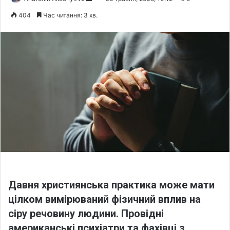
o
e
404
Час читання: 3 хв.
l
n
l
d
o
a
w
n
o
e
n
m
X
a
i
l
Давня християнська практика може мати
цілком вимірюваний фізичний вплив на
сіру речовину людини. Провідні
американські психіатри та фахівці з