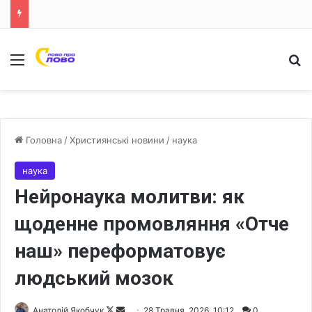
Меню
Ш
Головна
/
Християнські новини
/
наука
наука
Нейронаука молитви: як
щоденне промовляння «Отче
наш» переформатовує
людський мозок
Анатолій Якобчук
F
S
28 Травня, 2026, 10:12
0