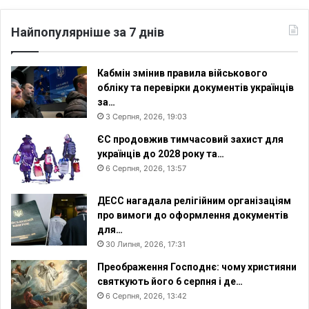
к
я
с
а
Найпопулярніше за 7 днів
а
д
р
е
Кабмін змінив правила військового
н
обліку та перевірки документів українців
а
за…
л
3 Серпня, 2026, 19:03
і
ЄС продовжив тимчасовий захист для
н
українців до 2028 року та…
у
6 Серпня, 2026, 13:57
ДЕСС нагадала релігійним організаціям
про вимоги до оформлення документів
для…
30 Липня, 2026, 17:31
Преображення Господнє: чому християни
святкують його 6 серпня і де…
6 Серпня, 2026, 13:42