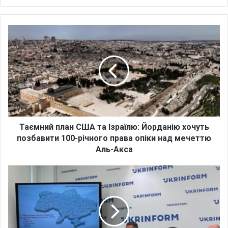
ce
uT
tag
To
bo
ub
ra
k
ok
e
m
Т
а
є
м
н
и
й
п
л
а
Таємний план США та Ізраїлю: Йорданію хочуть
н
позбавити 100-річного права опіки над мечеттю
С
Аль-Акса
Ш
А
Н
т
е
а
г
І
р
з
о
р
ш