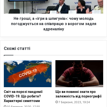
а
і
ї
,
л
а
ю
«
Не гроші, а «ігри в шпигунів»: чому молодь
:
і
погоджується на співпрацю з ворогом задля
Й
г
адреналіну
о
р
р
и
д
в
а
Схожі статті
ш
н
п
і
и
ю
г
х
у
о
н
ч
і
у
в
т
»
Світ на порозі пандемії
Що ви повинні знати про
ь
:
COVID-19. Що робити?
залежність від порнографії
п
ч
Характерні симптоми
7 Березня, 2023, 19:24
о
о
10 Березня, 2020, 17:55