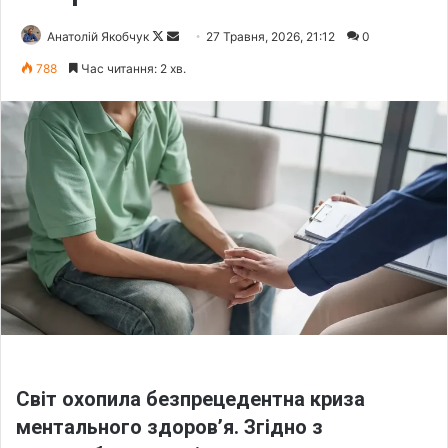
Анатолій Якобчук
F
S
27 Травня, 2026, 21:12
0
o
e
788
Час читання: 2 хв.
l
n
l
d
o
a
w
n
o
e
n
m
X
a
i
l
Світ охопила безпрецедентна криза
ментального здоров’я. Згідно з