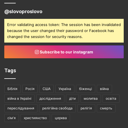
@slovoproslovo
Error validating access token: The session has been invalidated
because the user changed their password or Facebook has
changed the session for security reasons.
Subscribe to our instagram
Tags
Біблія
Росія
США
Україна
біженці
війна
війна в Україні
дослідження
діти
молитва
освіта
переслідування
релігійна свобода
релігія
смерть
сім'я
християнство
церква