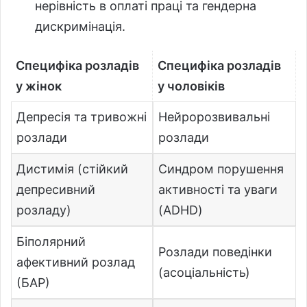
нерівність в оплаті праці та гендерна
дискримінація.
Специфіка розладів
Специфіка розладів
у жінок
у чоловіків
Депресія та тривожні
Нейророзвивальні
розлади
розлади
Дистимія (стійкий
Синдром порушення
депресивний
активності та уваги
розладу)
(ADHD)
Біполярний
Розлади поведінки
афективний розлад
(асоціальність)
(БАР)