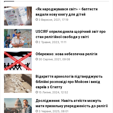
«Як народжувався світ» – баптисти
видали нову книгу для дітей
3 Вересня, 2021, 17:19
USCIRF оприлюднила щорічний звіт про
стан релігійної свободи у світі
2 Травня, 2023, 11:11
Обережно: нова небезпечна релігія
30 Серпня, 2021, 09:08
Відкриття археологів підтверджують
біблійні розповіді про Мойсея і вихід
євреїв з Єгипту
15 Липня, 2024, 12:52
Дослідження: Навіть атеїсти можуть
мати прихильну упередженість до релігії
3 Червня, 2025, 08:01