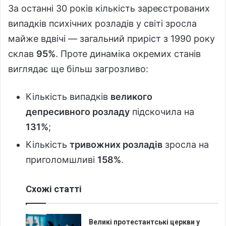
За останні 30 років кількість зареєстрованих
випадків психічних розладів у світі зросла
майже вдвічі — загальний приріст з 1990 року
склав
95%
. Проте динаміка окремих станів
виглядає ще більш загрозливо:
Кількість випадків
великого
депресивного розладу
підскочила на
131%
;
Кількість
тривожних розладів
зросла на
приголомшливі
158%
.
Схожі статті
Великі протестантські церкви у