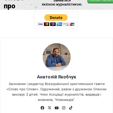
Анатолій Якобчук
Засновник і редактор Всеукраїнської християнської газети
«Слово про Слово». Одружений, разом з дружиною Оленою
виховує 3 дітей. Член Асоціації журналістів, видавців і
мовників, "Новомедіа".
Fa
X
Yo
Ins
Tik