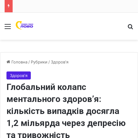
Меню
Ш
Головна
/
Рубрики
/
Здоров'я
Здоров'я
Глобальний колапс
ментального здоров’я:
кількість випадків досягла
1,2 мільярда через депресію
та тривожність