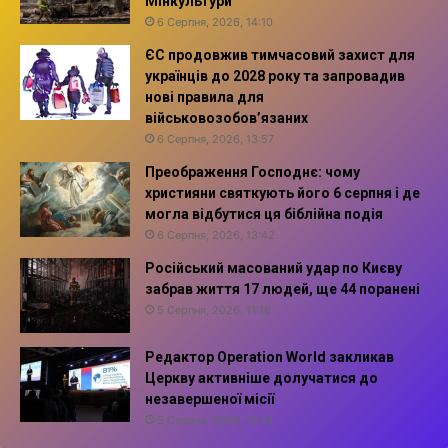
Мінкультури
6 Серпня, 2026, 14:10
ЄС продовжив тимчасовий захист для
українців до 2028 року та запровадив
нові правила для
військовозобов’язаних
6 Серпня, 2026, 13:57
Преображення Господнє: чому
християни святкують його 6 серпня і де
могла відбутися ця біблійна подія
6 Серпня, 2026, 13:42
Російський масований удар по Києву
забрав життя 17 людей, ще 44 поранені
5 Серпня, 2026, 11:16
Редактор Operation World закликав
Церкву активніше долучатися до
незавершеної місії
5 Серпня, 2026, 10:14