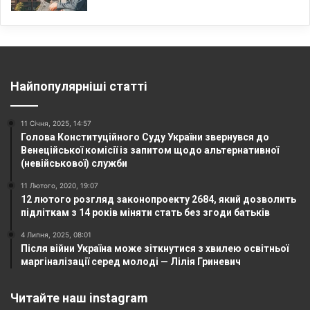
Найпопулярніші статті
11 Січня, 2025, 14:57
Голова Конституційного Суду України звернувся до
Венеційської комісії із запитом щодо альтернативної
(невійськової) служби
11 Лютого, 2020, 19:07
12 лютого розгляд законопроекту 2684, який дозволить
підліткам з 14 років міняти стать без згоди батьків
4 Липня, 2025, 08:01
Після війни Україна може зіткнутися з хвилею освітньої
маргіналізації серед молоді — Лілія Гриневич
Читайте наш instagram