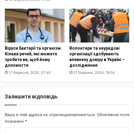
з
м
б
у
а
м
в
о
и
л
т
о
и
д
1
ь
Віруси бактерії та організм.
Волонтери та неурядові
0
п
Кілька речей, які можете
організації здобувають
0
о
зробити ви, щоб йому
впевнену довіру в Україні –
-
г
допомогти
дослідження
р
о
17 Вересня, 2020, 07:40
27 Березня, 2024, 18:54
і
д
ч
ж
н
у
о
Залишити відповідь
є
г
т
о
ь
п
Ваша e-mail адреса не оприлюднюватиметься.
Обов’язкові поля
с
р
позначені
*
я
а
н
К
в
а