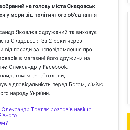
обраний на голову міста Скадовськ
вся у мери
від політичного об’єднання
сандр Яковлєв одружений та виховує
іста Скадовськ. За 2 роки через
и від посади за неповідомлення про
цтоварів в магазині його дружини на
мляє Олександр у Facebook.
ндидатом міської голови,
ув відповідальність перед Богом, сім’єю
ого народу України.
– Олександр Третяк розповів навіщо
Рівного
ом?