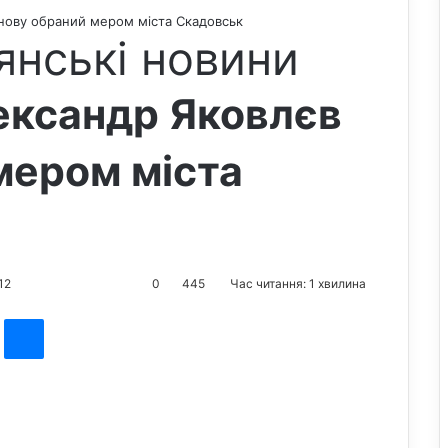
нову обраний мером міста Скадовськ
янські новини
ександр Яковлєв
мером міста
12
0
445
Час читання: 1 хвилина
st
Messenger