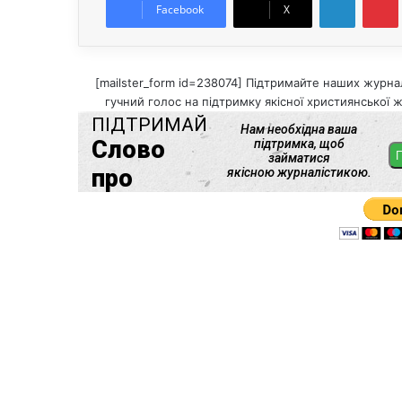
Facebook
X
[mailster_form id=238074] Підтримайте наших журнал
гучний голос на підтримку якісної християнської ж