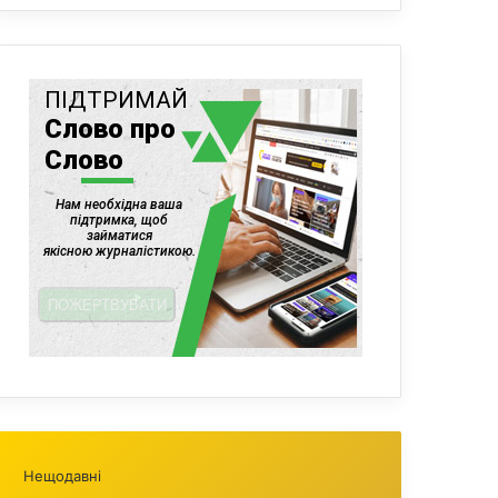
Нещодавні