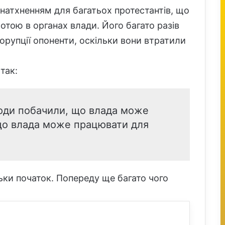
натхненням для багатьох протестантів, що
тою в органах влади. Його багато разів
орупції опоненти, оскільки вони втратили
так:
юди побачили, що влада може
 що влада може працювати для
ьки початок. Попереду ще багато чого