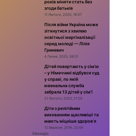
років міняти стать без
згоди батьків
11 Лютого, 2020, 19:07
Після війни Україна може
зіткнутися з хвилею
освітньої маргіналізації
серед молоді — Лілія
Гриневич
4 Липня, 2025, 08:01
Дітей повертають у сім’ю
– у Німеччині відбувся суд
у справі, по якій
ювенальна служба
забрала 13 дітей у сім’ї
21 Лютого, 2023, 17:29
Діти з релігійним
вихованням щасливіші та
мають міцніше здоров’я
12 Вересня, 2019, 22:06
Авокадо