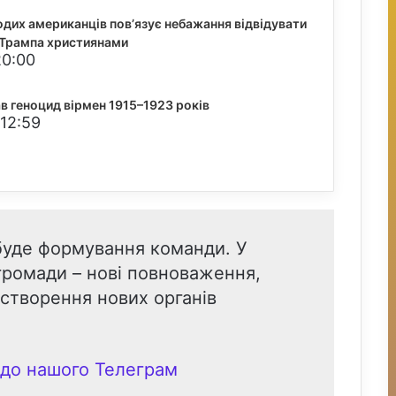
дих американців пов’язує небажання відвідувати
 Трампа християнами
20:00
ав геноцид вірмен 1915–1923 років
 12:59
буде формування команди. У
 громади – нові повноваження,
створення нових органів
до нашого Телеграм