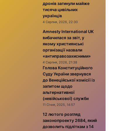
дронів загинули майже
тисяча цивільних
українців
4 Серпня, 2026, 22:30
Amnesty International UK
вибачилася за звіт, у
якому християнські
організації назвали
«антиправозахисними»
4 Серпня, 2026, 21:38
Голова Конституційного
Суду України звернувся
до Венеційської комісії із
запитом щодо
альтернативної
(невійськової) служби
11 Січня, 2025, 14:57
12 лютого розгляд
законопроекту 2684, який
дозволить підліткам з 14