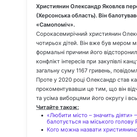
Християнин Олександр Яковлєв пере
(Херсонська область). Він балотува
«Самопоміч».
Сорокасемирічний християнин Олек
чотирьох дітей. Він вже був мером м
формальні причини його відсторонил
конфлікт інтересів при закупівлі кан
загальну суму 1167 гривень, повідо
Проте у 2020 році Олександр став ка
прокоментувавши це тим, що він відч
та усіма виборцями його округу і всь
Читайте також:
«Любити місто – значить діяти» 
балотується на міського голову 
Кого можна назвати християнин