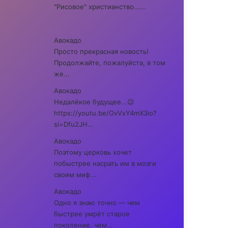
"Рисовое" христианство......
Авокадо
Просто прекрасная новость!
Продолжайте, пожалуйста, в том
же...
Авокадо
Недалёкое будущее...😉
https://youtu.be/OvVxY4mX3io?
si=Dfu2JH...
Авокадо
Поэтому церковь хочет
побыстрее насрать им в мозги
своим миф...
Авокадо
Одно я знаю точно — чем
быстрее умрёт старое
поколение, чем...