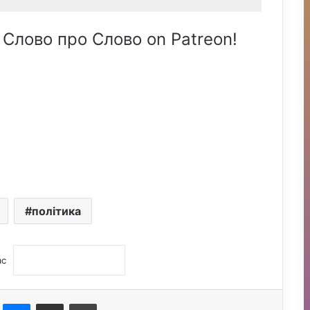
 Слово про Слово on Patreon!
політика
ас
st
Messenger
Поділитися електронною поштою
Друк