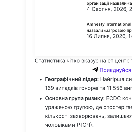
організації назвали 
4 Серпня, 2026, 2
Amnesty International
назвали «загрозою п
16 Липня, 2026, 1
Статистика чітко вказує на епіцентр т
Приєднуйся 
Географічний лідер:
Найгірша сит
169 випадків гонореї та 11 556 вип
Основна група ризику:
ECDC конс
ураженою групою, де спостеріга
кількості захворювань, залишают
чоловіками (ЧСЧ).