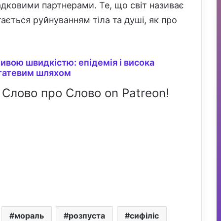
падковими партнерами. Те, що світ називає
ається руйнуванням тіла та душі, як про
ивою швидкістю: епідемія і висока
 статевим шляхом
 Слово про Слово on Patreon!
мораль
розпуста
сифіліс