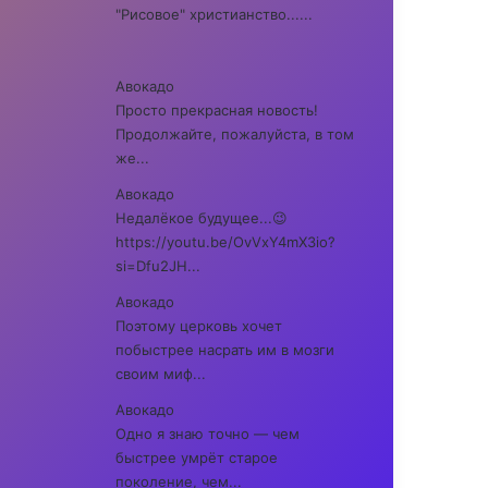
"Рисовое" христианство......
Авокадо
Просто прекрасная новость!
Продолжайте, пожалуйста, в том
же...
Авокадо
Недалёкое будущее...😉
https://youtu.be/OvVxY4mX3io?
si=Dfu2JH...
Авокадо
Поэтому церковь хочет
побыстрее насрать им в мозги
своим миф...
Авокадо
Одно я знаю точно — чем
быстрее умрёт старое
поколение, чем...