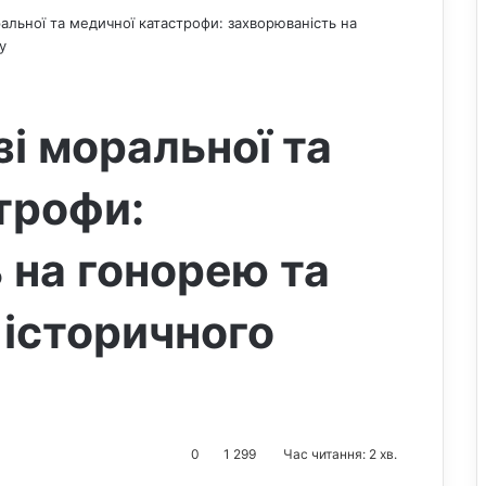
альної та медичної катастрофи: захворюваність на
у
і моральної та
трофи:
 на гонорею та
 історичного
0
1 299
Час читання: 2 хв.