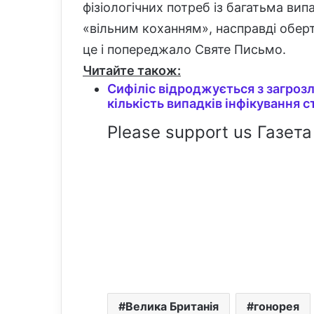
фізіологічних потреб із багатьма ви
«вільним коханням», насправді оберт
це і попереджало Святе Письмо.
Читайте також:
Сифіліс відроджується з загрозл
кількість випадків інфікування
Please support us Газета
Велика Британія
гонорея