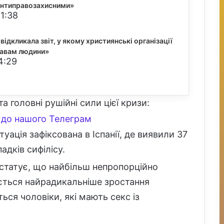
«антиправозахисними»
1:38
 відкликала звіт, у якому християнські організації
равам людини»
4:29
а головні рушійні сили цієї кризи:
до нашого Телеграм
уація зафіксована в Іспанії, де виявили 37
адків сифілісу.
татує, що найбільш непропорційно
ється найрадикальніше зростання
ься чоловіки, які мають секс із