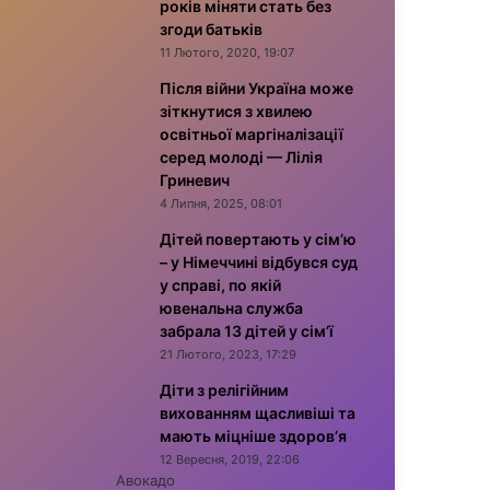
років міняти стать без
згоди батьків
11 Лютого, 2020, 19:07
Після війни Україна може
зіткнутися з хвилею
освітньої маргіналізації
серед молоді — Лілія
Гриневич
4 Липня, 2025, 08:01
Дітей повертають у сім’ю
– у Німеччині відбувся суд
у справі, по якій
ювенальна служба
забрала 13 дітей у сім’ї
21 Лютого, 2023, 17:29
Діти з релігійним
вихованням щасливіші та
мають міцніше здоров’я
12 Вересня, 2019, 22:06
Авокадо