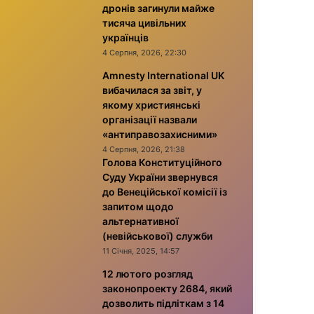
дронів загинули майже
тисяча цивільних
українців
4 Серпня, 2026, 22:30
Amnesty International UK
вибачилася за звіт, у
якому християнські
організації назвали
«антиправозахисними»
4 Серпня, 2026, 21:38
Голова Конституційного
Суду України звернувся
до Венеційської комісії із
запитом щодо
альтернативної
(невійськової) служби
11 Січня, 2025, 14:57
12 лютого розгляд
законопроекту 2684, який
дозволить підліткам з 14