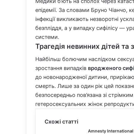
Медики б’ють на сполох через катаст
епідемії. За словами Бруно Чіанчо, к
інфекції викликають незворотні ускл
безпліддя, а у випадку сифілісу — у
системи.
Трагедія невинних дітей та 
Найбільш болючим наслідком сексуал
зростання випадків
вродженого сифі
до новонародженої дитини, прирікаю
смерть. Лише за один рік цей показн
безпосередньо пов’язана зі стрімки
гетеросексуальних жінок репродукти
Схожі статті
Amnesty International