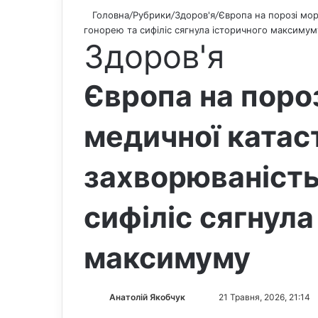
Головна
/
Рубрики
/
Здоров'я
/
Європа на порозі мор
гонорею та сифіліс сягнула історичного максимум
Здоров'я
Європа на пороз
медичної катас
захворюваність
сифіліс сягнула
максимуму
Анатолій Якобчук
F
S
21 Травня, 2026, 21:14
o
e