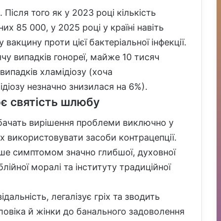
Після того як у 2023 році кількість
их 85 000, у 2025 році у країні навіть
вакцину проти цієї бактеріальної інфекції.
ячу випадків гонореї, майже 10 тисяч
 випадків хламідіозу (хоча
діозу незначно знизилася на 6%).
є святість шлюбу
я бачать вирішення проблеми виключно у
х використовувати засоби контрацепції.
ше симптомом значно глибшої, духовної
лійної моралі та інституту традиційної
дальність, легалізує гріх та зводить
овіка й жінки до банального задоволення