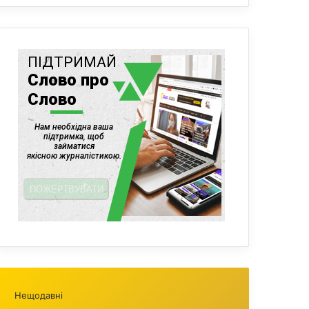
Нещодавні