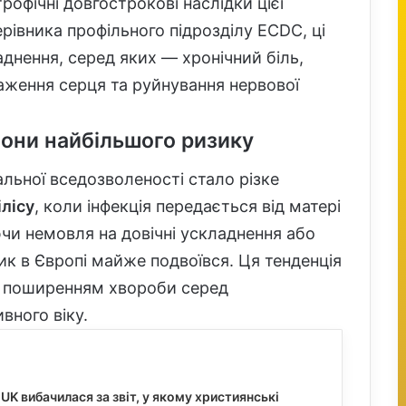
рофічні довгострокові наслідки цієї
ерівника профільного підрозділу ECDC, ці
аднення, серед яких — хронічний біль,
раження серця та руйнування нервової
зони найбільшого ризику
ьної вседозволеності стало різке
лісу
, коли інфекція передається від матері
чи немовля на довічні ускладнення або
ик в Європі майже подвоївся. Ця тенденція
м поширенням хвороби серед
вного віку.
 UK вибачилася за звіт, у якому християнські