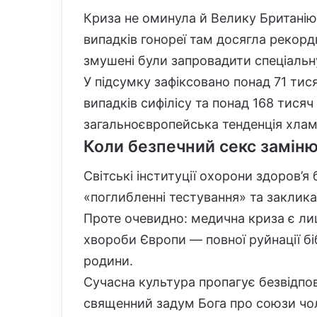
Криза не оминула й Велику Британію. 
випадків гонореї там досягла рекордн
змушені були запровадити спеціальну 
У підсумку зафіксовано понад 71 тис
випадків сифілісу та понад 168 тисяч
загальноєвропейська тенденція хламі
Коли безпечний секс заміню
Світські інституції охорони здоров’
«поглибленні тестування» та заклика
Проте очевидно: медична криза є ли
хвороби Європи — повної руйнації біб
родини.
Сучасна культура пропагує безвідпові
священний задум Бога про союзи чол