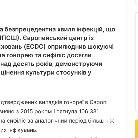
 безпрецедентна хвиля інфекцій, що
ІПСШ). Європейський центр із
орювань (ECDC) оприлюднив шокуючі
на гонорею та сифіліс досягли
онад десять років, демонструючи
цінення культури стосунків у
 підтверджених випадків гонореї в Європі
вняно з 2015 роком і сягнула 106 331
а сифіліс за аналогічний період більш ніж
их інфікувань.