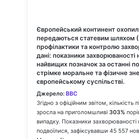
Європейський континент охопила
передаються статевим шляхом (
профілактики та контролю захв
дані: показники захворюваності 
найвищих позначок за останні п
стрімке моральне та фізичне зне
європейському суспільстві.
Джерело:
BBC
Згідно з офіційним звітом, кількість
зросла на приголомшливі
303%
порі
випадку. Показники захворюваності н
подвоїлися, зафіксувавши 45 557 нов