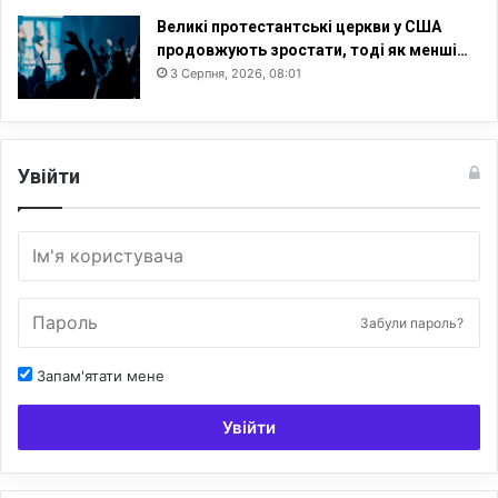
м
Великі протестантські церкви у США
а
продовжують зростати, тоді як менші…
к
3 Серпня, 2026, 08:01
с
и
м
у
Увійти
м
у
Забули пароль?
Запам'ятати мене
Увійти