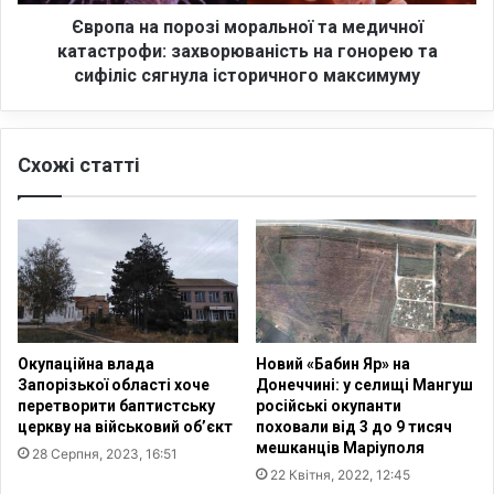
п
с
о
Європа на порозі моральної та медичної
в
р
катастрофи: захворюваність на гонорею та
я
о
сифіліс сягнула історичного максимуму
т
з
к
і
у
м
ю
Схожі статті
о
т
р
ь
а
х
л
р
ь
и
н
с
о
т
ї
и
т
Окупаційна влада
Новий «Бабин Яр» на
я
а
Запорізької області хоче
Донеччині: у селищі Мангуш
н
м
перетворити баптистську
російські окупанти
и
е
церкву на військовий об’єкт
поховали від 3 до 9 тисяч
у
д
мешканців Маріуполя
28 Серпня, 2023, 16:51
д
и
22 Квітня, 2022, 12:45
е
ч