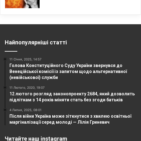
Найпопулярніші статті
11 Січня, 2025, 14:57
Голова Конституційного Суду України звернувся до
Венеційської комісії із запитом щодо альтернативної
(невійськової) служби
11 Лютого, 2020, 19:07
12 лютого розгляд законопроекту 2684, який дозволить
підліткам з 14 років міняти стать без згоди батьків
4 Липня, 2025, 08:01
Після війни Україна може зіткнутися з хвилею освітньої
маргіналізації серед молоді — Лілія Гриневич
Читайте наш instagram