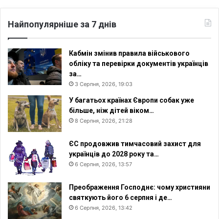
і
л
і
Найпопулярніше за 7 днів
с
с
я
Кабмін змінив правила військового
г
обліку та перевірки документів українців
н
за…
у
3 Серпня, 2026, 19:03
л
У багатьох країнах Європи собак уже
а
більше, ніж дітей віком…
і
8 Серпня, 2026, 21:28
с
т
ЄС продовжив тимчасовий захист для
о
українців до 2028 року та…
р
6 Серпня, 2026, 13:57
и
ч
н
Преображення Господнє: чому християни
о
святкують його 6 серпня і де…
г
6 Серпня, 2026, 13:42
о