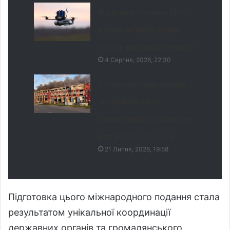
Від атак російських FPV-
дронів загинули майже
тисяча цивільних українців
4 Серпня, 2026, 22:30
Російський удар знищив
склад ЮНІСЕФ із
гуманітарною допомогою
для дітей на $3,9 млн
21 Липня, 2026, 19:58
Підготовка цього міжнародного подання стала
результатом унікальної координації
державних органів та громадянського