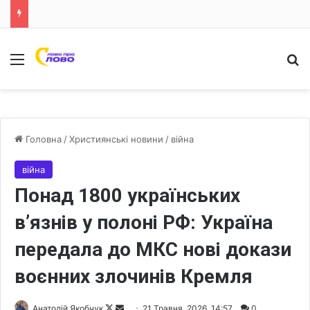
Меню
Ш
Головна
/
Християнські новини
/
війна
війна
Понад 1800 українських
в’язнів у полоні РФ: Україна
передала до МКС нові докази
воєнних злочинів Кремля
Анатолій Якобчук
F
S
21 Травня, 2026, 14:57
0