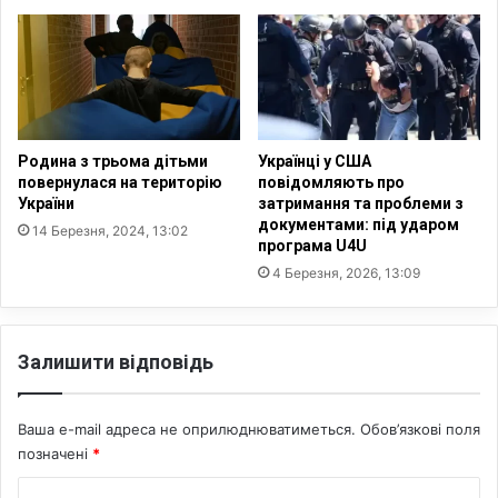
н
н
ь
о
В
ї
о
к
з
а
н
т
е
а
Родина з трьома дітьми
Українці у США
с
с
повернулася на територію
повідомляють про
і
України
затримання та проблеми з
т
документами: під ударом
н
р
14 Березня, 2024, 13:02
програма U4U
н
о
я
4 Березня, 2026, 13:09
ф
Г
и
о
:
с
з
Залишити відповідь
п
а
о
х
д
в
Ваша e-mail адреса не оприлюднюватиметься.
Обов’язкові поля
н
о
позначені
*
ь
р
о
ю
К