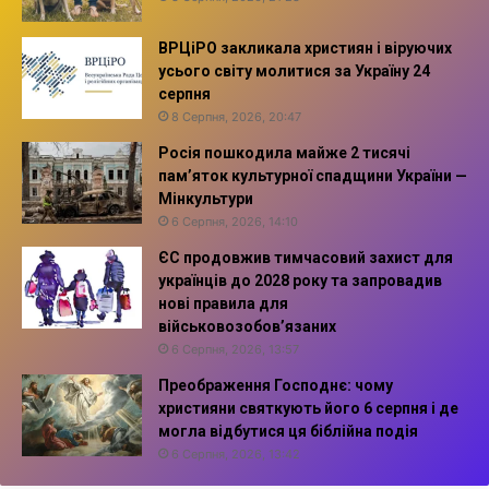
ВРЦіРО закликала християн і віруючих
усього світу молитися за Україну 24
серпня
8 Серпня, 2026, 20:47
Росія пошкодила майже 2 тисячі
пам’яток культурної спадщини України —
Мінкультури
6 Серпня, 2026, 14:10
ЄС продовжив тимчасовий захист для
українців до 2028 року та запровадив
нові правила для
військовозобов’язаних
6 Серпня, 2026, 13:57
Преображення Господнє: чому
християни святкують його 6 серпня і де
могла відбутися ця біблійна подія
6 Серпня, 2026, 13:42