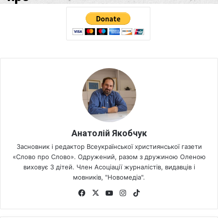
Анатолій Якобчук
Засновник і редактор Всеукраїнської християнської газети
«Слово про Слово». Одружений, разом з дружиною Оленою
виховує 3 дітей. Член Асоціації журналістів, видавців і
мовників, "Новомедіа".
Fa
X
Yo
Ins
Tik
ce
uT
tag
To
bo
ub
ra
k