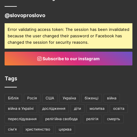
@slovoproslovo
Error validating access token: The session has been invalidated
because the user changed their password or Facebook has
changed the session for security reasons.
Subscribe to our instagram
Tags
Біблія
Росія
США
Україна
біженці
війна
війна в Україні
дослідження
діти
молитва
освіта
переслідування
релігійна свобода
релігія
смерть
сім'я
християнство
церква