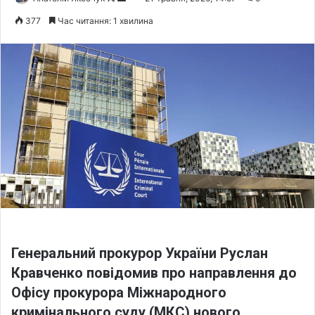
o
e
377
Час читання: 1 хвилина
l
n
l
d
o
a
w
n
o
e
n
m
X
a
i
l
Генеральний прокурор України Руслан
Кравченко повідомив про направлення до
Офісу прокурора Міжнародного
кримінального суду (МКС) нового