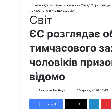
Головна
/
Християнські новини
/
Світ
/
ЄС розглядає
призовного віку: що відомо
Світ
ЄС розглядає 
тимчасового за
чоловіків призо
відомо
Анатолій Якобчук
F
S
1 Червня, 2026, 11:43
o
e
LinkedIn
Pintere
l
n
Facebook
X
l
d