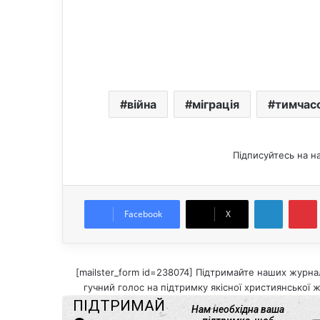
війна
міграція
тимчас
Підписуйтесь на н
LinkedIn
Pintere
Facebook
X
[mailster_form id=238074] Підтримайте наших журнал
гучний голос на підтримку якісної християнської ж