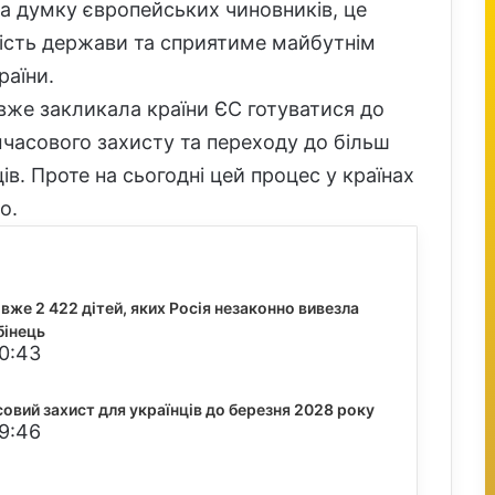
 На думку європейських чиновників, це
сть держави та сприятиме майбутнім
раїни.
вже закликала країни ЄС готуватися до
часового захисту та переходу до більш
ів. Проте на сьогодні цей процес у країнах
о.
вже 2 422 дітей, яких Росія незаконно вивезла
бінець
20:43
вий захист для українців до березня 2028 року
19:46