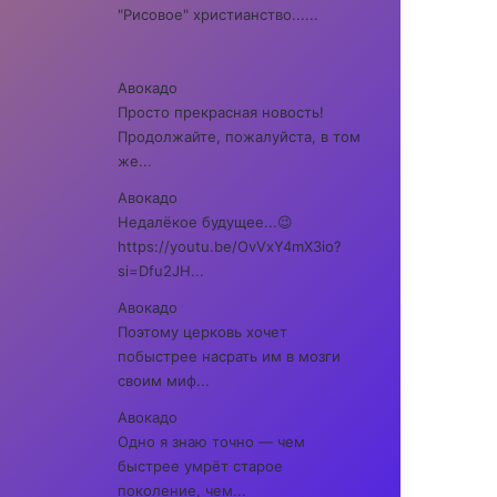
"Рисовое" христианство......
Авокадо
Просто прекрасная новость!
Продолжайте, пожалуйста, в том
же...
Авокадо
Недалёкое будущее...😉
https://youtu.be/OvVxY4mX3io?
si=Dfu2JH...
Авокадо
Поэтому церковь хочет
побыстрее насрать им в мозги
своим миф...
Авокадо
Одно я знаю точно — чем
быстрее умрёт старое
поколение, чем...