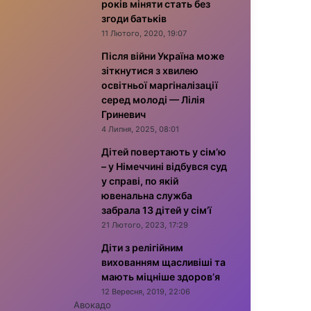
років міняти стать без
згоди батьків
11 Лютого, 2020, 19:07
Після війни Україна може
зіткнутися з хвилею
освітньої маргіналізації
серед молоді — Лілія
Гриневич
4 Липня, 2025, 08:01
Дітей повертають у сім’ю
– у Німеччині відбувся суд
у справі, по якій
ювенальна служба
забрала 13 дітей у сім’ї
21 Лютого, 2023, 17:29
Діти з релігійним
вихованням щасливіші та
мають міцніше здоров’я
12 Вересня, 2019, 22:06
Авокадо