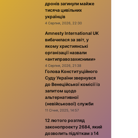
дронів загинули майже
тисяча цивільних
українців
4 Серпня, 2026, 22:30
Amnesty International UK
вибачилася за звіт, у
якому християнські
організації назвали
«антиправозахисними»
4 Серпня, 2026, 21:38
Голова Конституційного
Суду України звернувся
до Венеційської комісії із
запитом щодо
альтернативної
(невійськової) служби
11 Січня, 2025, 14:57
12 лютого розгляд
законопроекту 2684, який
дозволить підліткам з 14