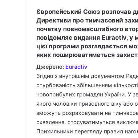
Європейський Союз розпочав д
Директиви про тимчасовий захис
початку повномасштабного вторг
повідомляє видання Euractiv, у
цієї програми розглядається мо
яких поширюватиметься захист
Джерело:
Euractiv
Згідно з внутрішнім документом Рад
стурбованість збільшенням кількості
новоприбулих громадян України. У зв
якого чоловіки призовного віку або 
зможуть розраховувати на тимчасовий
схвалення, стосуватимуться виключн
Прихильники перегляду правил наго