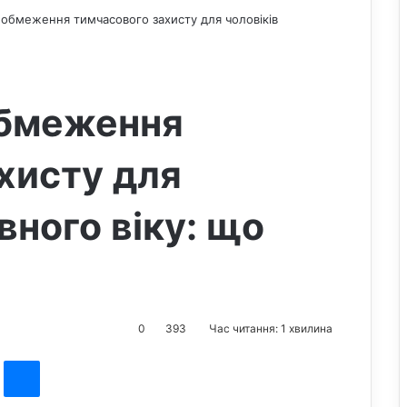
 обмеження тимчасового захисту для чоловіків
обмеження
хисту для
вного віку: що
0
393
Час читання: 1 хвилина
st
Messenger