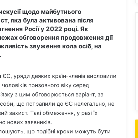
искусії щодо майбутнього
т, яка була активована після
нення Росії у 2022 році. Як
 межах обговорення продовження дії
жливість звуження кола осіб, на
.
и ЄС, уряди деяких країн-членів висловили
 чоловіків призовного віку серед
’язку з цим обговорюється варіант, за
особи, що потрапили до ЄС нелегально, не
 захист. Такі обмеження, у разі їх
о нових заявників.
лошують, що подібні кроки можуть бути