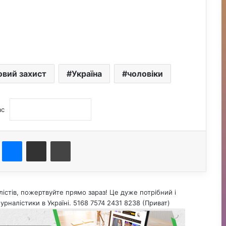
овий захист
Україна
чоловіки
ас
st
Messenger
Поділитися електронною поштою
Друк
істів, пожертвуйте прямо зараз! Це дуже потрібний і
урналістики в Україні. 5168 7574 2431 8238 (Приват)