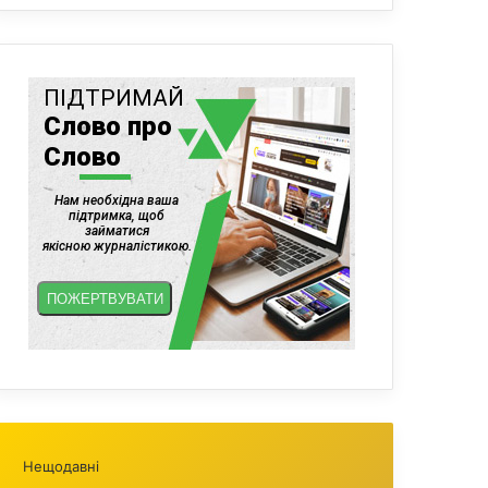
Нещодавні