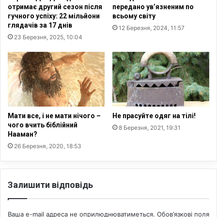
ж
и
отримає другий сезон після
передано ув’язненим по
и
с
гучного успіху: 22 мільйони
всьому світу
л
х
глядачів за 17 днів
12 Березня, 2024, 11:57
и
о
23 Березня, 2025, 10:04
C
д
O
и
V
?
I
D
-
1
9
Мати все, і не мати нічого –
Не прасуйте одяг на тілі!
к
чого вчить біблійний
8 Березня, 2021, 19:31
р
Нааман?
а
26 Березня, 2020, 18:53
щ
е
,
Залишити відповідь
н
і
ж
Ваша e-mail адреса не оприлюднюватиметься.
Обов’язкові поля
б