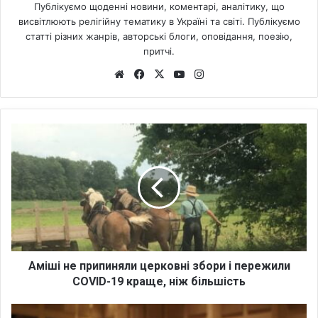
Публікуємо щоденні новини, коментарі, аналітику, що
висвітлюють релігійну тематику в Україні та світі. Публікуємо
статті різних жанрів, авторські блоги, оповідання, поезію,
притчі.
We
Fa
X
Yo
Ins
bsi
ce
uT
tag
te
bo
ub
ra
ok
e
m
А
м
і
ш
і
н
е
п
р
и
Аміші не припиняли церковні збори і пережили
п
COVID-19 краще, ніж більшість
и
н
Ч