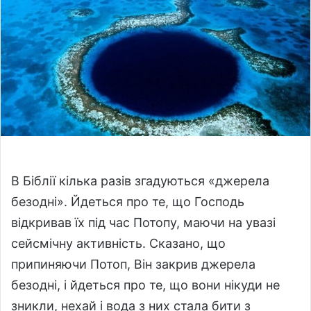
w
n
o
e
n
m
X
a
i
l
В Біблії кілька разів згадуються «джерела
безодні». Йдеться про те, що Господь
відкривав їх під час Потопу, маючи на увазі
сейсмічну активність. Сказано, що
припиняючи Потоп, Він закрив джерела
безодні, і йдеться про те, що вони нікуди не
зникли, нехай і вода з них стала бити з