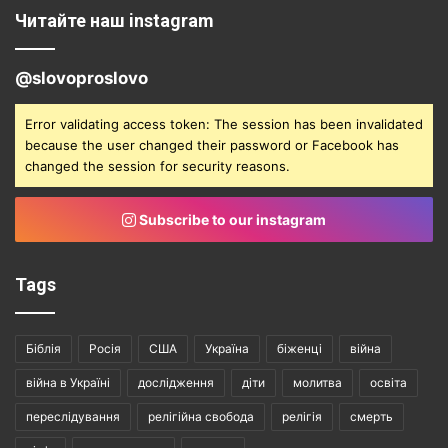
Читайте наш instagram
@slovoproslovo
Error validating access token: The session has been invalidated
because the user changed their password or Facebook has
changed the session for security reasons.
Subscribe to our instagram
Tags
Біблія
Росія
США
Україна
біженці
війна
війна в Україні
дослідження
діти
молитва
освіта
переслідування
релігійна свобода
релігія
смерть