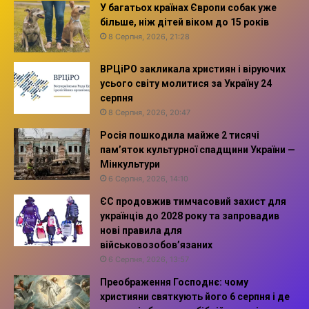
У багатьох країнах Європи собак уже
більше, ніж дітей віком до 15 років
8 Серпня, 2026, 21:28
ВРЦіРО закликала християн і віруючих
усього світу молитися за Україну 24
серпня
8 Серпня, 2026, 20:47
Росія пошкодила майже 2 тисячі
пам’яток культурної спадщини України —
Мінкультури
6 Серпня, 2026, 14:10
ЄС продовжив тимчасовий захист для
українців до 2028 року та запровадив
нові правила для
військовозобов’язаних
6 Серпня, 2026, 13:57
Преображення Господнє: чому
християни святкують його 6 серпня і де