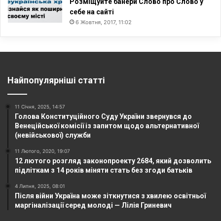
Розміщуйте банери Слово про Слово у
себе на сайті
6 Жовтня, 2017, 11:02
Найпопулярніші статті
11 Січня, 2025, 14:57
Голова Конституційного Суду України звернувся до
Венеційської комісії із запитом щодо альтернативної
(невійськової) служби
11 Лютого, 2020, 19:07
12 лютого розгляд законопроекту 2684, який дозволить
підліткам з 14 років міняти стать без згоди батьків
4 Липня, 2025, 08:01
Після війни Україна може зіткнутися з хвилею освітньої
маргіналізації серед молоді — Лілія Гриневич