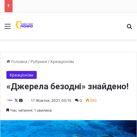
Меню
Ш
Головна
/
Рубрики
/
Креаціонізм
Креаціонізм
«Джерела безодні» знайдено!
F
S
17 Жовтня, 2021, 00:15
0
650
o
e
Час читання: 1 хвилина
l
n
l
d
o
a