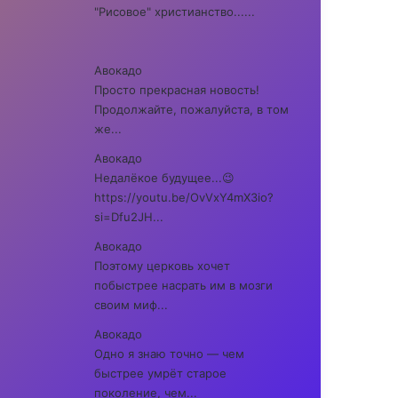
"Рисовое" христианство......
Авокадо
Просто прекрасная новость!
Продолжайте, пожалуйста, в том
же...
Авокадо
Недалёкое будущее...😉
https://youtu.be/OvVxY4mX3io?
si=Dfu2JH...
Авокадо
Поэтому церковь хочет
побыстрее насрать им в мозги
своим миф...
Авокадо
Одно я знаю точно — чем
быстрее умрёт старое
поколение, чем...