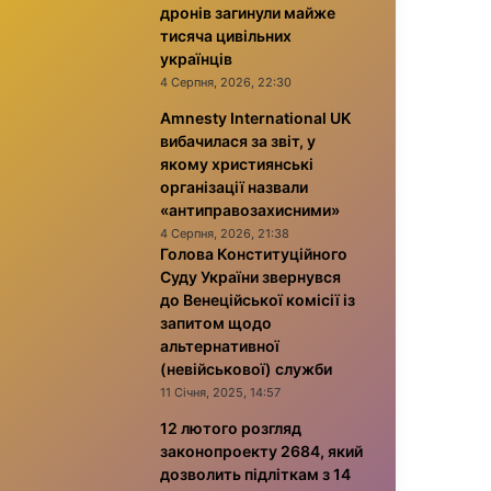
дронів загинули майже
тисяча цивільних
українців
4 Серпня, 2026, 22:30
Amnesty International UK
вибачилася за звіт, у
якому християнські
організації назвали
«антиправозахисними»
4 Серпня, 2026, 21:38
Голова Конституційного
Суду України звернувся
до Венеційської комісії із
запитом щодо
альтернативної
(невійськової) служби
11 Січня, 2025, 14:57
12 лютого розгляд
законопроекту 2684, який
дозволить підліткам з 14