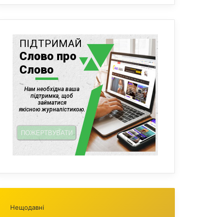
Нещодавні