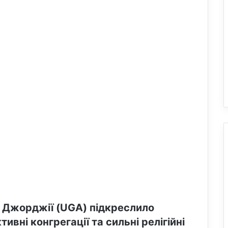
 Джорджії (UGA) підкреслило
ивні конгрегації та сильні релігійні