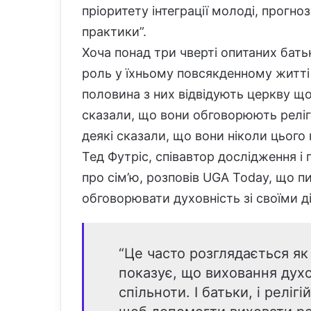
пріоритету інтеграції молоді, прогно
практики”.
Хоча понад три чверті опитаних батьк
роль у їхньому повсякденному житті 
половина з них відвідують церкву що
сказали, що вони обговорюють релігі
деякі сказали, що вони ніколи цього
Тед Футріс, співавтор дослідження і
про сім’ю, розповів UGA Today, що пи
обговорювати духовність зі своїми д
“Це часто розглядається я
показує, що виховання духо
спільноти. І батьки, і релі