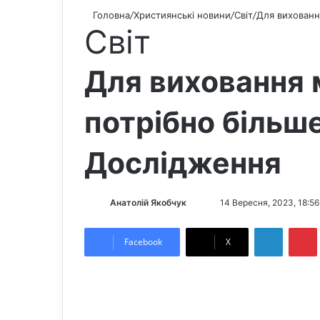
Головна
/
Християнські новини
/
Світ
/
Для виховання
Світ
Для виховання м
потрібно більше
Дослідження
Анатолій Якобчук
F
S
14 Вересня, 2023, 18:56
o
e
LinkedIn
Pintere
l
n
Facebook
X
l
d
o
a
w
n
o
e