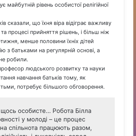
зує майбутній рівень особистої релігійної
ів сказали, що їхня віра відіграє важливу
та процесі прийняття рішень, і більш ніж
тижня, менше половини їхніх дітей
ю з батьками на регулярній основі, а
 не робили.
 професор людського розвитку та науки
тання навчання батьків тому, як
ітьми, потребує більшого обговорення.
к щось особисте… Робота Білла
вності у молоді – це процес
гійна спільнота працюють разом,