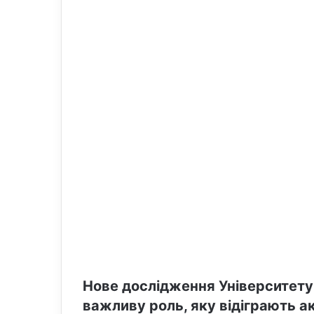
n
m
X
a
i
l
Нове дослідження Університету
важливу роль, яку відіграють акт