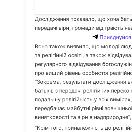
Дослідження показало, що хоча бат
передачі віри, громади відіграють не
Приєднуйся 
Воно також виявило, що молоді люди
та релігійній освіті, а також відвідув
регулярного відвідування богослужі
про вищий рівень особистої релігійн
“Зокрема, результати дослідження вк
батьків з передачі релігійних пере
подальшу релігійність у всіх вимірах
передбачає майбутні рівні зовнішньої 
винятковості та віри в надприродне”,
“Крім того, приналежність до релігій