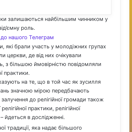
ьки залишаються найбільшим чинником у
від’ємну роль.
до нашого Телеграм
, які брали участь у молодіжних групах
али церкви, де від них очікували
нь, з більшою ймовірністю повідомляли
ої практики.
азують на те, що в той час як зусилля
конань значною мірою передбачають
, залучення до релігійної громади також
релігійної практики, релігійної
 – йдеться в дослідженні.
ної традиції, яка надає більшого