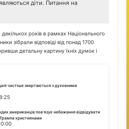
’являються діти. Питання на
м декількох років в рамках Національного
ники зібрали відповіді від понад 1700
оривши детальну картину їхніх думок і
алі частіше звертаються з духовними
8:25
дих американців пов’язує небажання відвідувати
 Трампа християнами
20:00