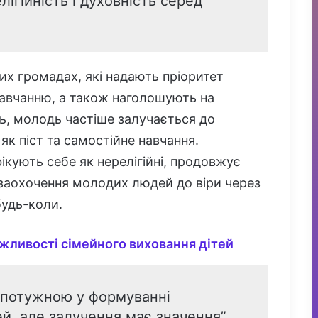
ігійність і духовність серед
их громадах, які надають пріоритет
навчанню, а також наголошують на
нь, молодь частіше залучається до
як піст та самостійне навчання.
фікують себе як нерелігійні, продовжує
заохочення молодих людей до віри через
будь-коли.
жливості сімейного виховання дітей
о потужною у формуванні
ей, але залучення має значення”,