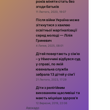
років міняти стать без
згоди батьків
11 Лютого, 2020, 19:07
Після війни Україна може
зіткнутися з хвилею
освітньої маргіналізації
серед молоді — Лілія
Гриневич
4 Липня, 2025, 08:01
Дітей повертають у сім’ю
– у Німеччині відбувся суд
у справі, по якій
ювенальна служба
забрала 13 дітей у сім’ї
21 Лютого, 2023, 17:29
Діти з релігійним
вихованням щасливіші та
мають міцніше здоров’я
12 Вересня, 2019, 22:06
Авокадо