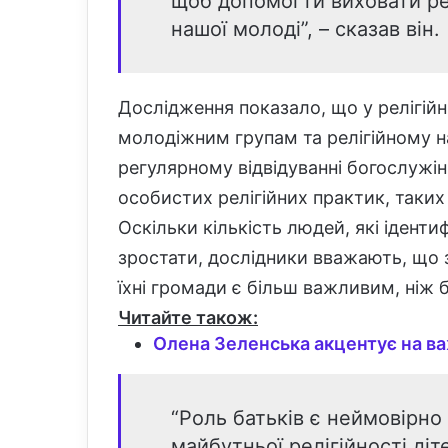
щоб допомогти виховати рел
нашої молоді”, – сказав він.
Дослідження показало, що у релігійн
молодіжним групам та релігійному 
регулярному відвідуванні богослужі
особистих релігійних практик, таких 
Оскільки кількість людей, які іденти
зростати, дослідники вважають, що 
їхні громади є більш важливим, ніж 
Читайте також:
Олена Зеленська акцентує на ва
“Роль батьків є неймовірн
майбутньої релігійності діт