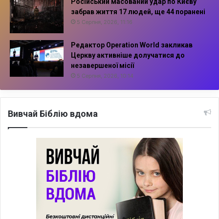
Російський масований удар по Києву
забрав життя 17 людей, ще 44 поранені
5 Серпня, 2026, 11:16
Редактор Operation World закликав
Церкву активніше долучатися до
незавершеної місії
5 Серпня, 2026, 10:14
Вивчай Біблію вдома