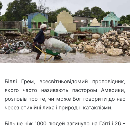
o
a
w
n
o
e
n
m
X
a
i
l
Біллі Грем, всесвітньовідомий проповідник,
якого часто називають пастором Америки,
розповів про те, чи може Бог говорити до нас
через стихійні лиха і природні катаклізми.
Більше ніж 1000 людей загинуло на Гаїті і 26 –