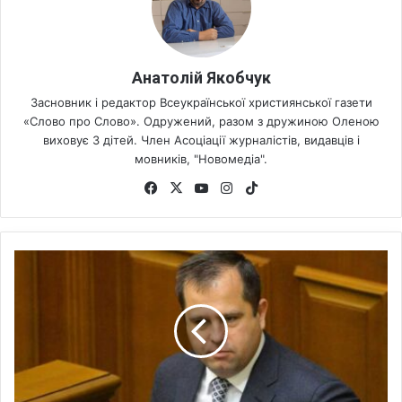
Анатолій Якобчук
Засновник і редактор Всеукраїнської християнської газети
«Слово про Слово». Одружений, разом з дружиною Оленою
виховує 3 дітей. Член Асоціації журналістів, видавців і
мовників, "Новомедіа".
Fa
X
Yo
Ins
Tik
ce
uT
tag
To
bo
ub
ra
k
ok
e
m
Г
е
н
д
е
р
н
е