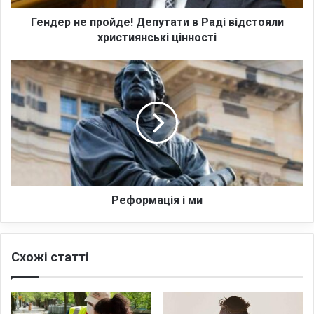
п
р
Гендер не пройде! Депутати в Раді відстояли
о
християнські цінності
й
д
Р
е
е
!
ф
Д
о
е
р
п
м
у
а
т
ц
а
і
т
я
Реформація і ми
и
і
в
м
Р
и
Схожі статті
а
д
і
в