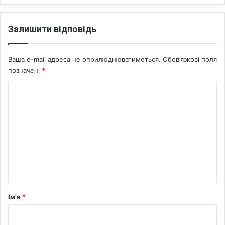
н
н
Залишити відповідь
о
с
т
Ваша e-mail адреса не оприлюднюватиметься.
Обов’язкові поля
і
позначені
*
К
о
м
е
н
т
а
р
Ім'я
*
*