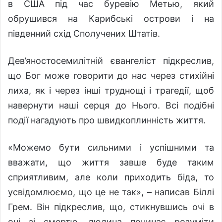
в США під час буревію Метью, який
обрушився на Карибські острови і на
південний схід Сполучених Штатів.
Дев’яностосемилітній євангеліст підкреслив,
що Бог може говорити до нас через стихійні
лиха, як і через інші труднощі і трагедії, щоб
навернути наші серця до Нього. Всі подібні
події нагадують про швидкоплинність життя.
«Можемо бути сильними і успішними та
вважати, що життя завше буде таким
сприятливим, але коли приходить біда, то
усвідомлюємо, що це не так», – написав Біллі
Грем. Він підкреслив, що, стикнувшись очі в
очі зі смертю, людина починає розуміти