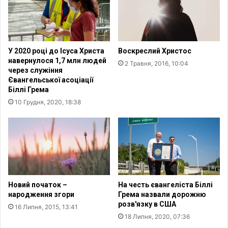
і
д
с
т
о
У 2020 році до Ісуса Христа
Воскреслий Христос
я
навернулося 1,7 млн людей
2 Травня, 2016, 10:04
л
через служіння
и
Євангельської асоціації
х
Біллі Грема
р
10 Грудня, 2020, 18:38
и
с
т
и
я
н
с
ь
Новий початок –
На честь євангеліста Біллі
к
народження згори
Грема назвали дорожню
розв'язку в США
і
16 Липня, 2015, 13:41
ц
18 Липня, 2020, 07:36
і