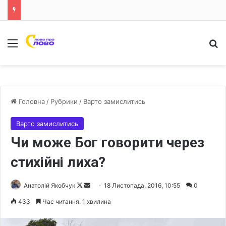
Меню
Ш
Головна
/
Рубрики
/
Варто замислитись
Варто замислитись
Чи може Бог говорити через
стихійні лиха?
Анатолій Якобчук
F
S
18 Листопада, 2016, 10:55
0
o
e
433
Час читання: 1 хвилина
l
n
l
d