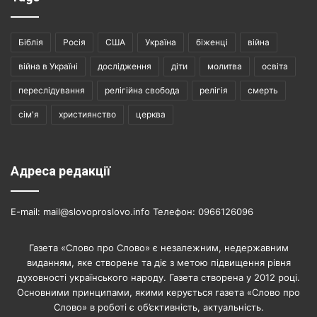
Біблія
Росія
США
Україна
біженці
війна
війна в Україні
дослідження
діти
молитва
освіта
переслідування
релігійна свобода
релігія
смерть
сім'я
християнство
церква
Адреса редакції
E-mail: mail@slovoproslovo.info Телефон: 0966126096
Газета «Слово про Слово» є незалежним, недержавним
виданням, яке створене та діє з метою підвищення рівня
духовності українського народу. Газета створена у 2012 році.
Основними принципами, якими керується газета «Слово про
Слово» в роботі є об’єктивність, актуальність.