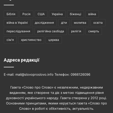
Біблія
Росія
США
Україна
біженці
війна
війна в Україні
дослідження
діти
молитва
освіта
переслідування
релігійна свобода
релігія
смерть
сім'я
християнство
церква
Адреса редакції
E-mail: mail@slovoproslovo.info Телефон: 0966126096
Газета «Слово про Слово» є незалежним, недержавним
виданням, яке створене та діє з метою підвищення рівня
духовності українського народу. Газета створена у 2012 році.
Основними принципами, якими керується газета «Слово про
Слово» в роботі є об’єктивність, актуальність.