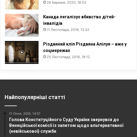
26 Березня, 2020, 18:53
Канада легалізує вбивство дітей-
інвалідів
11 Листопада, 2019, 13:32
Різдвяний кліп Різдвяна Алілуя – вже у
соцмережах
25 Листопада, 2019, 18:12
Найпопулярніші статті
11 Січня, 2025, 14:57
Голова Конституційного Суду України звернувся до
Венеційської комісії із запитом щодо альтернативної
(невійськової) служби