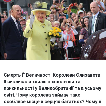
o
a
w
n
o
e
n
m
X
a
i
l
Смерть Її Величності Королеви Єлизавети
II викликала хвилю захоплення та
прихильності у Великобританії та в усьому
світі. Чому королева займає таке
особливе місце в серцях багатьох? Чому її