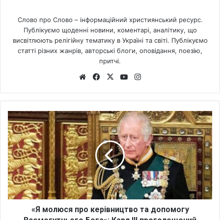
Слово про Слово – інформаційний християнський ресурс.
Публікуємо щоденні новини, коментарі, аналітику, що
висвітлюють релігійну тематику в Україні та світі. Публікуємо
статті різних жанрів, авторські блоги, оповідання, поезію,
притчі.
We
Fa
X
Yo
Ins
bsi
ce
uT
tag
te
bo
ub
ra
ok
e
m
«
Я
м
о
л
ю
с
я
п
р
«Я молюся про керівництво та допомогу
о