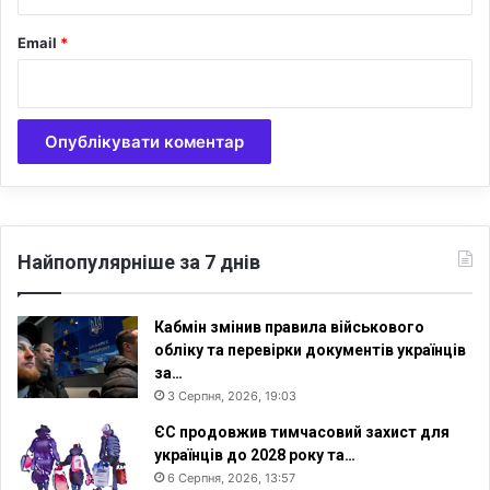
п
е
а
Email
*
м
с
т
о
р
и
а
р
е
ш
т
Найпопулярніше за 7 днів
о
в
а
Кабмін змінив правила військового
н
обліку та перевірки документів українців
і
за…
3 Серпня, 2026, 19:03
ЄС продовжив тимчасовий захист для
українців до 2028 року та…
6 Серпня, 2026, 13:57