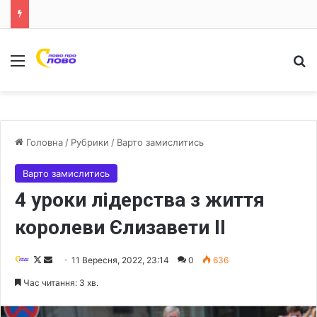
Меню
Ш
Головна
/
Рубрики
/
Варто замислитись
Варто замислитись
4 уроки лідерства з життя
королеви Єлизавети II
F
S
11 Вересня, 2022, 23:14
0
636
o
e
Час читання: 3 хв.
l
n
l
d