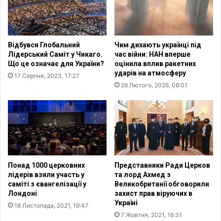
В
у
с
в
е
і
м
р
Відбувся Глобальний
Чим дихають українці під
о
в
Лідерський Саміт у Чикаго.
час війни: НАН вперше
г
а
Що це означає для України?
оцінила вплив ракетних
у
л
ударів на атмосферу
17 Серпня, 2023, 17:27
т
и
26 Лютого, 2026, 08:01
н
с
ь
я
о
д
г
о
о
ц
Б
е
о
р
г
к
Понад 1000 церковних
Представники Ради Церков
а
в
лідерів взяли участь у
та лорд Ахмед з
»
и
саміті з євангелізації у
Великобританії обговорили
:
Лондоні
захист прав віруючих в
п
Україні
К
р
18 Листопада, 2021, 19:47
а
я
7 Жовтня, 2021, 16:31