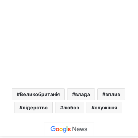
Великобританія
влада
вплив
лідерство
любов
служіння