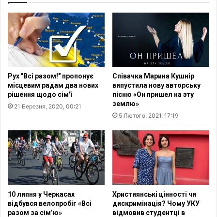
р
е
г
л
я
д
у
Рух "Всі разом!" пропонує
Співачка Марина Кушнір
в
місцевим радам два нових
випустила нову авторську
і
рішення щодо сім'ї
пісню «Он пришел на эту
д
землю»
21 Березня, 2020, 00:21
е
5 Лютого, 2021, 17:19
о
у
T
i
k
T
o
k
10 липня у Черкасах
Християнські цінності чи
д
відбувся велопробіг «Всі
дискримінація? Чому УКУ
і
разом за сім’ю»
відмовив студентці в