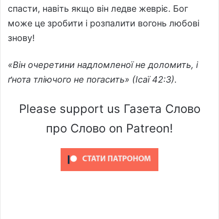
спасти, навіть якщо він ледве жевріє. Бог
може це зробити і розпалити вогонь любові
знову!
«Він очеретини надломленої не доломить, і
ґнота тліючого не погасить» (Ісаї 42:3).
Please support us Газета Слово
про Слово on Patreon!