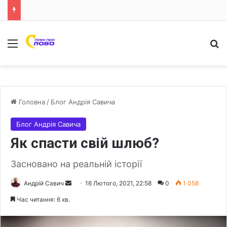
Меню
Ш
Головна
/
Блог Андрія Савича
Блог Андрія Савича
Як спасти свій шлюб?
Засновано на реальній історії
Андрій Савич
S
16 Лютого, 2021, 22:58
0
1 058
e
Час читання: 6 хв.
n
d