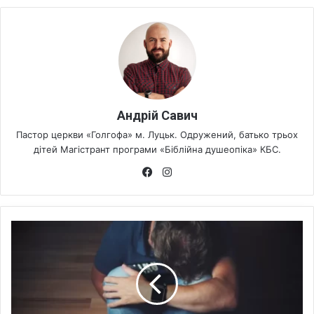
Андрій Савич
Пастор церкви «Голгофа» м. Луцьк. Одружений, батько трьох
дітей Магістрант програми «Біблійна душеопіка» КБС.
Fa
Ins
ce
tag
bo
ra
ok
m
Д
о
с
л
о
в