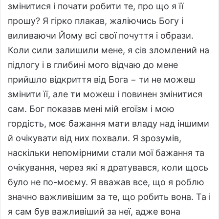
змінитися і почати робити те, про що я її
прошу? Я гірко плакав, жаліючись Богу і
виливаючи Йому всі свої почуття і образи.
Коли сили залишили мене, я сів зломлений на
підлогу і в глибині мого відчаю до мене
прийшло відкриття від Бога − ти не можеш
змінити її, але ти можеш і повинен змінитися
сам. Бог показав мені мій егоїзм і мою
гордість, моє бажання мати владу над іншими
й очікувати від них похвали. Я зрозумів,
наскільки непомірними стали мої бажання та
очікування, через які я дратувався, коли щось
було не по-моєму. Я вважав все, що я роблю
значно важливішим за те, що робить вона. Та і
я сам був важливіший за неї, адже вона