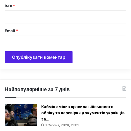
д
р
Ім'я
*
н
*
а
п
о
Email
*
м
е
р
л
а
,
і
н
ш
а
Найпопулярніше за 7 днів
в
л
і
Кабмін змінив правила військового
к
обліку та перевірки документів українців
а
за…
р
3 Серпня, 2026, 19:03
н