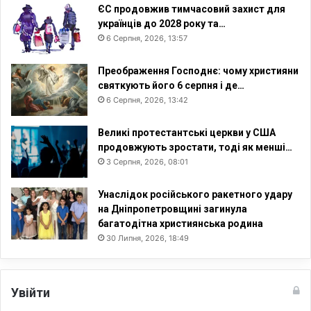
ЄС продовжив тимчасовий захист для
і
українців до 2028 року та…
6 Серпня, 2026, 13:57
Преображення Господнє: чому християни
святкують його 6 серпня і де…
6 Серпня, 2026, 13:42
Великі протестантські церкви у США
продовжують зростати, тоді як менші…
3 Серпня, 2026, 08:01
Унаслідок російського ракетного удару
на Дніпропетровщині загинула
багатодітна християнська родина
30 Липня, 2026, 18:49
Увійти