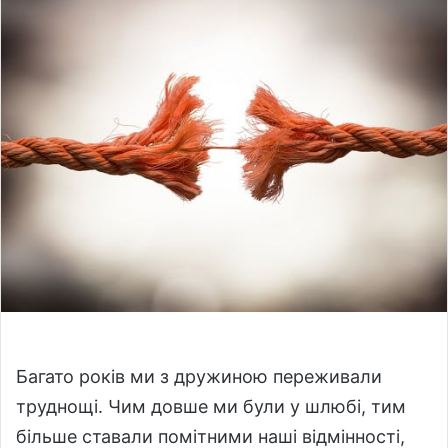
a
n
e
m
a
i
l
Багато років ми з дружиною переживали
труднощі. Чим довше ми були у шлюбі, тим
більше ставали помітними наші відмінності,