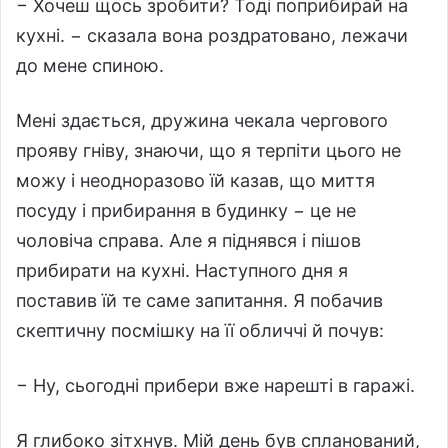
− Хочеш щось зробити? Тоді поприбирай на
кухні. − сказала вона роздратовано, лежачи
до мене спиною.
Мені здається, дружина чекала чергового
прояву гніву, знаючи, що я терпіти цього не
можу і неодноразово їй казав, що миття
посуду і прибирання в будинку − це не
чоловіча справа. Але я піднявся і пішов
прибирати на кухні. Наступного дня я
поставив їй те саме запитання. Я побачив
скептичну посмішку на її обличчі й почув:
− Ну, сьогодні прибери вже нарешті в гаражі.
Я глибоко зітхнув. Мій день був спланований,