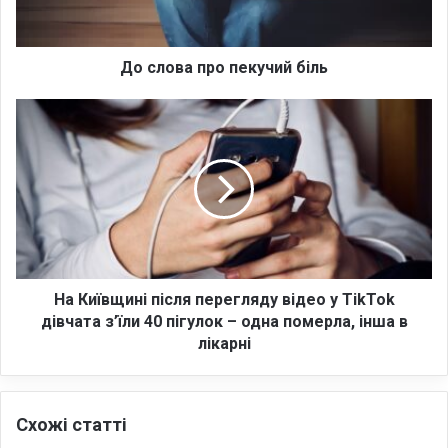
а
п
р
о
До слова про пекучий біль
п
е
Н
к
а
у
К
ч
и
и
ї
й
в
б
щ
і
и
л
н
ь
і
На Київщині після перегляду відео у TikTok
п
дівчата з’їли 40 пігулок – одна померла, інша в
і
лікарні
с
л
я
Схожі статті
п
е