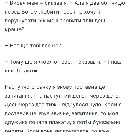
− Вибач мені − сказав я. − Але я дав обітницю
перед Богом любити тебе і не хочу її
порушувати. Як мені зробити твій день
краще?
− Навіщо тобі все це?
− Тому що я люблю тебе. − сказав я. − І наш
шлюб також.
Наступного ранку я знову поставив це
запитання. І на наступний день, і через день.
Десь через два тижні відбулося чудо. Коли я
поставив це, вже звичне, запитання, то моя
дружина почала плакати, а потім буквально
ридати. Коли вона заспокоїлася, то вже