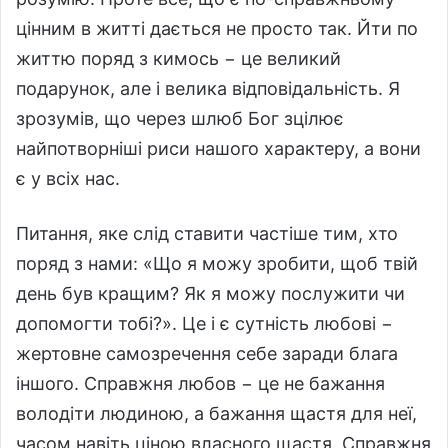
цінним в житті дається не просто так. Йти по
життю поряд з кимось − це великий
подарунок, але і велика відповідальність. Я
зрозумів, що через шлюб Бог зцілює
найпотворніші риси нашого характеру, а вони
є у всіх нас.
Питання, яке слід ставити частіше тим, хто
поряд з нами: «Що я можу зробити, щоб твій
день був кращим? Як я можу послужити чи
допомогти тобі?». Це і є сутність любові −
жертовне самозречення себе заради блага
іншого. Справжня любов − це не бажання
володіти людиною, а бажання щастя для неї,
часом навіть ціною власного щастя. Справжня