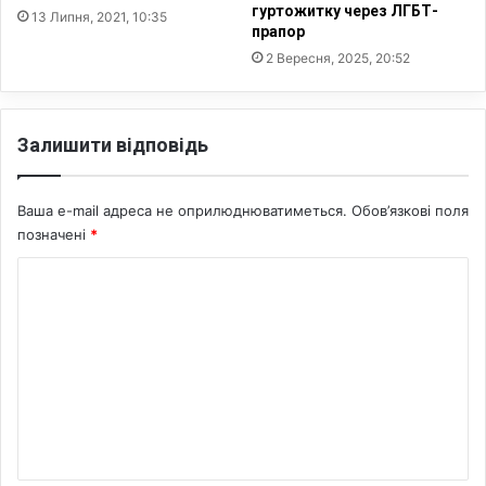
гуртожитку через ЛГБТ-
в
13 Липня, 2021, 10:35
прапор
ч
а
2 Вересня, 2025, 20:52
т
а
з
Залишити відповідь
’
ї
л
Ваша e-mail адреса не оприлюднюватиметься.
Обов’язкові поля
и
позначені
*
4
0
К
п
о
і
г
м
у
е
л
о
н
к
т
–
о
а