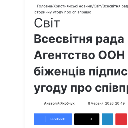
Головна
/
Християнські новини
/
Світ
/
Всесвітня ра
історичну угоду про співпрацю
Світ
Всесвітня рада
Агентство ООН 
біженців підпи
угоду про спів
Анатолій Якобчук
F
S
8 Червня, 2026, 20:49
o
e
LinkedIn
Pintere
l
n
Facebook
X
l
d