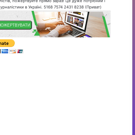
істів, пожертвуйте прямо зараз! Це дуже потрібний і
урналістики в Україні. 5168 7574 2431 8238 (Приват)