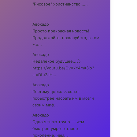
"Рисовое" христианство......
Авокадо
Просто прекрасная новость!
Продолжайте, пожалуйста, в том
же...
Авокадо
Недалёкое будущее...😉
https://youtu.be/OvVxY4mX3io?
si=Dfu2JH...
Авокадо
Поэтому церковь хочет
побыстрее насрать им в мозги
своим миф...
Авокадо
Одно я знаю точно — чем
быстрее умрёт старое
поколение, чем...