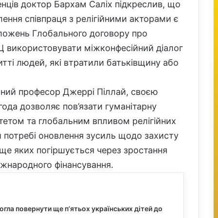
нців доктор Бархам Саліх підкреслив, що
ення співпраця з релігійними акторами є
ложень Глобального договору про
ВРЦ використовувати міжконфесійний діалог
итті людей, які втратили батьківщину або
ний професор Джеррі Піллай, своєю
года дозволяє пов’язати гуманітарну
тетом та глобальним впливом релігійних
ій потребі оновлення зусиль щодо захисту
ище яких погіршується через зростання
іжнародного фінансування.
гла повернути ще п’ятьох українських дітей до