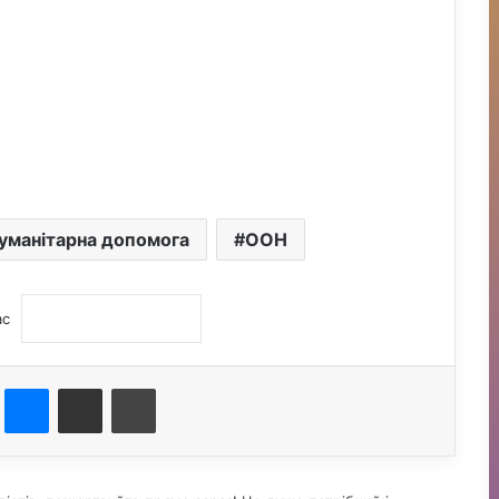
уманітарна допомога
ООН
ас
st
Messenger
Поділитися електронною поштою
Друк