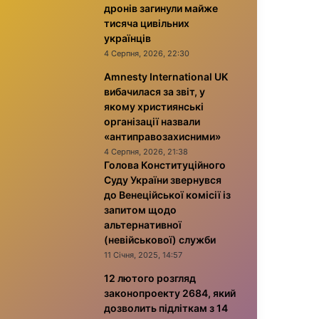
дронів загинули майже
тисяча цивільних
українців
4 Серпня, 2026, 22:30
Amnesty International UK
вибачилася за звіт, у
якому християнські
організації назвали
«антиправозахисними»
4 Серпня, 2026, 21:38
Голова Конституційного
Суду України звернувся
до Венеційської комісії із
запитом щодо
альтернативної
(невійськової) служби
11 Січня, 2025, 14:57
12 лютого розгляд
законопроекту 2684, який
дозволить підліткам з 14