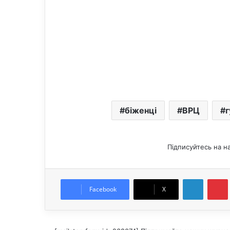
біженці
ВРЦ
г
Підписуйтесь на н
LinkedIn
Pintere
Facebook
X