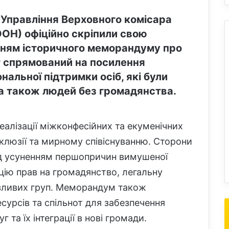
 Управління Верховного комісара
ООН) офіційно скріпили свою
нням історичного меморандуму про
 спрямований на посилення
ональної підтримки осіб, які були
 а також людей без громадянства.
реалізації міжконфесійних та екуменічних
інклюзії та мирному співіснуванню. Сторони
ад усуненням першопричин вимушеної
цію прав на громадянство, легальну
азливих груп. Меморандум також
есурсів та спільнот для забезпечення
 та їх інтеграції в нові громади.