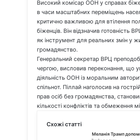
Високий комісар ООН у справах біже
в часи масштабних переміщень насел
критично важливою для втілення по
біженців. Він відзначив готовність 
як інструмент для реальних змін у ж
громадянство.
Генеральний секретар ВРЦ преподоб
чергою, висловив переконання, що у
діяльність ООН із моральним автори
спільнот. Піллай наголосив на гостр
прав осіб без громадянства, станов
кількості конфліктів та обмеження м
Схожі статті
Меланія Трамп допомо