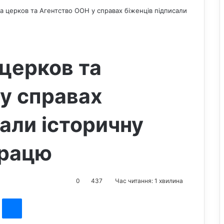
да церков та Агентство ООН у справах біженців підписали
 церков та
у справах
сали історичну
працю
0
437
Час читання: 1 хвилина
st
Messenger