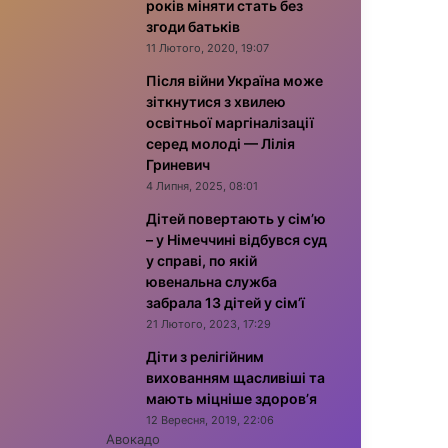
років міняти стать без
згоди батьків
11 Лютого, 2020, 19:07
Після війни Україна може
зіткнутися з хвилею
освітньої маргіналізації
серед молоді — Лілія
Гриневич
4 Липня, 2025, 08:01
Дітей повертають у сім’ю
– у Німеччині відбувся суд
у справі, по якій
ювенальна служба
забрала 13 дітей у сім’ї
21 Лютого, 2023, 17:29
Діти з релігійним
вихованням щасливіші та
мають міцніше здоров’я
12 Вересня, 2019, 22:06
Авокадо