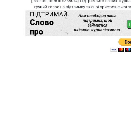
[mailster_form id=238074] Підтримайте наших журнал
гучний голос на підтримку якісної християнської ж