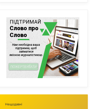
Нещодавні