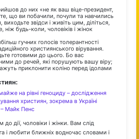
ийшов до них «не як ваш віце-президент,
 те, що ви побачили, почули та навчились
 виходьте звідси і живіть цим, діліться,
 ніж будь-коли, чоловіків і жінок
йбільш гучних голосів толерантності
адиційного християнського вірування.
те готовими до цього. Бо вас
ими до речей, які порушують вашу віру;
кажуть приклонити коліно перед ідолами
стиян:
 майже на рівні геноциду – дослідження
ування християн, зокрема в Україні
 – Майк Пенс
 до дії, чоловіки і жінки. Вам слід
а і любити ближніх водночас словами і