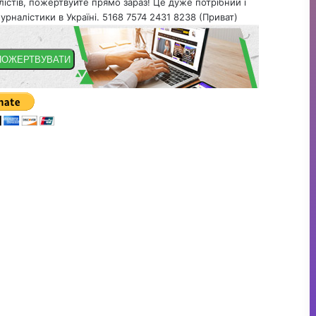
істів, пожертвуйте прямо зараз! Це дуже потрібний і
урналістики в Україні. 5168 7574 2431 8238 (Приват)