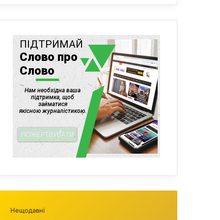
Нещодавні