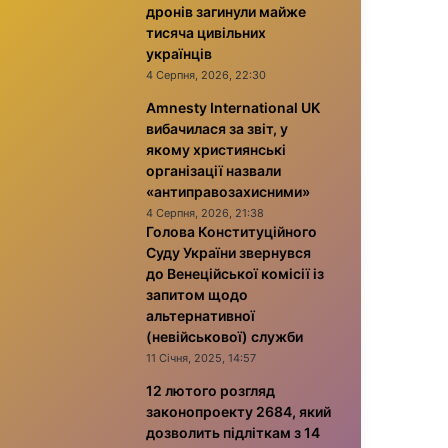
дронів загинули майже
тисяча цивільних
українців
4 Серпня, 2026, 22:30
Amnesty International UK
вибачилася за звіт, у
якому християнські
організації назвали
«антиправозахисними»
4 Серпня, 2026, 21:38
Голова Конституційного
Суду України звернувся
до Венеційської комісії із
запитом щодо
альтернативної
(невійськової) служби
11 Січня, 2025, 14:57
12 лютого розгляд
законопроекту 2684, який
дозволить підліткам з 14