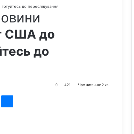
: готуйтесь до переслідування
новини
т США до
йтесь до
я
0
421
Час читання: 2 хв.
st
Messenger