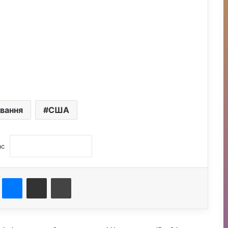
вання
США
ас
st
Messenger
Поділитися електронною поштою
Друк