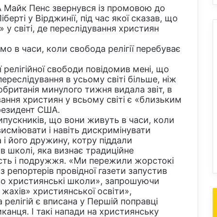
 Майк Пенс звернувся із промовою до
берті у Вірджинії, під час якої сказав, що
» у світі, де переслідування християн
о в часи, коли свобода релігії перебуває
 релігійної свободи повідомив мені, що
ереслідування в усьому світі більше, ніж
кобританія минулого тижня видала звіт, в
ання християн у всьому світі є «близьким
президент США.
ипускників, що вони живуть в часи, коли
исміювати і навіть дискримінувати
 і його дружину, котру піддали
в школі, яка визнає традиційне
сть і подружжя. «Ми пережили жорстокі
із репортерів провідної газети запустив
мо християнські школи», запрошуючи
 жахів» християнської освіти»,
 релігій є вписана у Першій поправці
канця. І такі напади на християнську