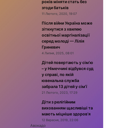
років міняти стать без
згоди батьків
11 Лютого, 2020, 19:07
Після війни Україна може
зіткнутися з хвилею
освітньої маргіналізації
серед молоді — Лілія
Гриневич
4 Липня, 2025, 08:01
Дітей повертають у сім’ю
– у Німеччині відбувся суд
у справі, по якій
ювенальна служба
забрала 13 дітей у сім’ї
21 Лютого, 2023, 17:29
Діти з релігійним
вихованням щасливіші та
мають міцніше здоров’я
12 Вересня, 2019, 22:06
Авокадо