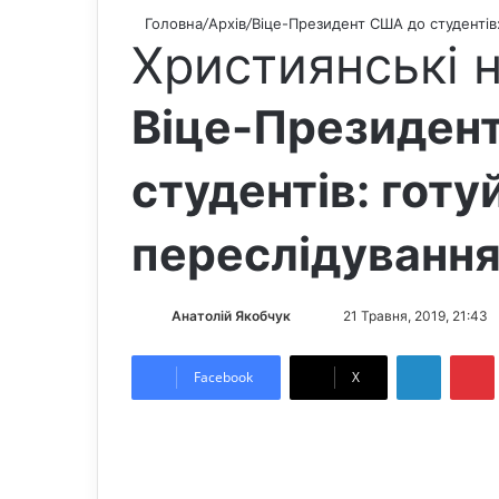
Головна
/
Архів
/
Віце-Президент США до студентів
Християнські 
Віце-Президен
студентів: готу
переслідуванн
Анатолій Якобчук
F
S
21 Травня, 2019, 21:43
o
e
LinkedIn
Pintere
l
n
Facebook
X
l
d
o
a
w
n
o
e