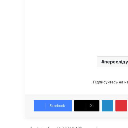
пересліду
Підписуйтесь на н
LinkedIn
Pintere
Facebook
X