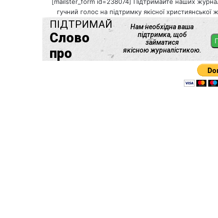
[mailster_form id=238074] Підтримайте наших журнал
гучний голос на підтримку якісної християнської ж