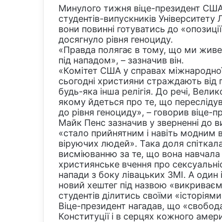
Минулого тижня віце-президент США
студентів-випускників Університету Лі
вони повинні готуватись до «опозиції
досягнуло рівня геноциду.
«Правда полягає в тому, що ми живем
під нападом», – зазначив він.
«Комітет США у справах міжнародної
сьогодні християни страждають від п
будь-яка інша релігія. До речі, Вели
якому йдеться про те, що переслідув
до рівня геноциду», – говорив віце-
Майк Пенс зазначив у зверненні до в
«стало прийнятним і навіть модним в
віруючих людей». Така доля спіткала
висміюванню за те, що вона навчала 
християнське вчення про сексуальні
напади з боку лівацьких ЗМІ. А один 
новий хештег під назвою «викриває
студентів ділитись своїми «історіями
Віце-президент нагадав, що «свобода
Конституції і в серцях кожного амери