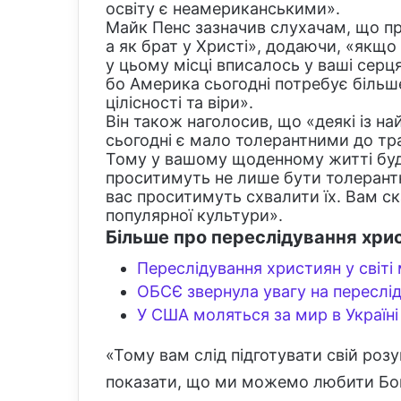
освіту є неамериканськими».
Майк Пенс зазначив слухачам, що пр
а як брат у Христі», додаючи, «якщо
у цьому місці вписалось у ваші серця,
бо Америка сьогодні потребує більше,
цілісності та віри».
Він також наголосив, що «деякі із на
сьогодні є мало толерантними до тр
Тому у вашому щоденному житті будь
проситимуть не лише бути толерантн
вас проситимуть схвалити їх. Вам с
популярної культури».
Більше про переслідування хри
Переслідування християн у світі
ОБСЄ звернула увагу на переслід
У США моляться за мир в Україні
«Тому вам слід підготувати свій розум
показати, що ми можемо любити Бог