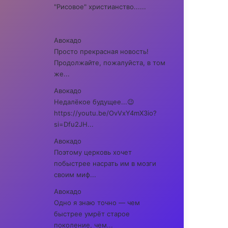
"Рисовое" христианство......
Авокадо
Просто прекрасная новость!
Продолжайте, пожалуйста, в том
же...
Авокадо
Недалёкое будущее...😉
https://youtu.be/OvVxY4mX3io?
si=Dfu2JH...
Авокадо
Поэтому церковь хочет
побыстрее насрать им в мозги
своим миф...
Авокадо
Одно я знаю точно — чем
быстрее умрёт старое
поколение, чем...