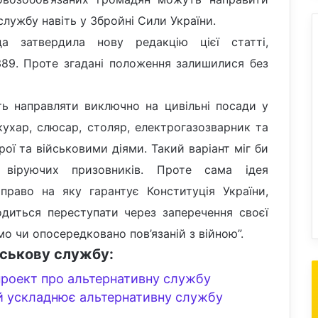
лужбу навіть у Збройні Сили України.
 затвердила нову редакцію цієї статті,
89. Проте згадані положення залишилися без
ь направляти виключно на цивільні посади у
кухар, слюсар, столяр, електрогазозварник та
брої та військовими діями. Такий варіант міг би
віруючих призовників. Проте сама ідея
 право на яку гарантує Конституція України,
диться переступати через заперечення своєї
ямо чи опосередковано пов’язаній з війною”.
йськову службу:
роект про альтернативну службу
й ускладнює альтернативну службу