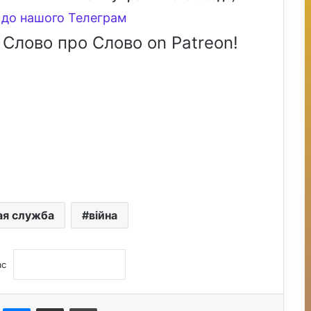
до нашого Телеграм
 Слово про Слово on Patreon!
ая служба
війна
ас
st
Messenger
Поділитися електронною поштою
Друк