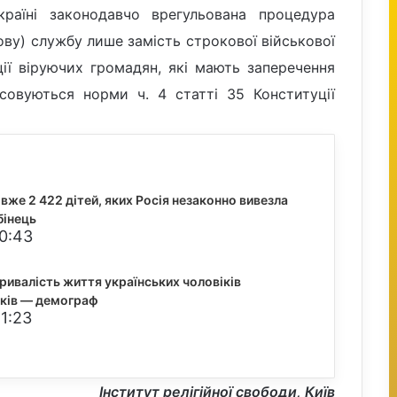
країні законодавчо врегульована процедура
ову) службу лише замість строкової військової
ії віруючих громадян, які мають заперечення
осовуються норми ч. 4 статті 35 Конституції
вже 2 422 дітей, яких Росія незаконно вивезла
бінець
20:43
тривалість життя українських чоловіків
оків — демограф
1:23
Інститут релігійної свободи, Київ