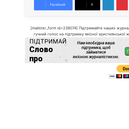
Facebook
X
[mailster_form id=238074] Підтримайте наших журнал
гучний голос на підтримку якісної християнської ж