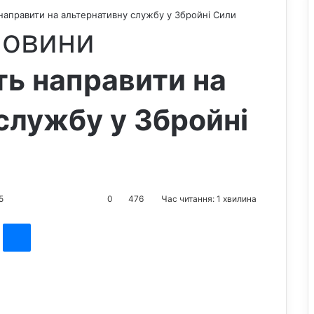
направити на альтернативну службу у Збройні Сили
новини
ь направити на
службу у Збройні
5
0
476
Час читання: 1 хвилина
st
Messenger