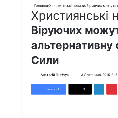
Головна
/
Християнські новини
/
Віруючих можуть 
Християнські 
Віруючих можут
альтернативну 
Сили
Анатолій Якобчук
F
S
3 Листопада, 2015, 21:5
o
e
LinkedIn
Pintere
l
n
Facebook
X
l
d
o
a
w
n
o
e