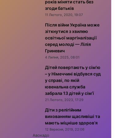
років міняти стать без
згоди батьків
11 Лютого, 2020, 19:07
Після війни Україна може
зіткнутися з хвилею
освітньої маргіналізації
серед молоді — Лілія
Гриневич
4 Липня, 2025, 08:01
Дітей повертають у сім’ю
– у Німеччині відбувся суд
у справі, по якій
ювенальна служба
забрала 13 дітей у сім’ї
21 Лютого, 2023, 17:29
Діти з релігійним
вихованням щасливіші та
мають міцніше здоров’я
12 Вересня, 2019, 22:06
Авокадо