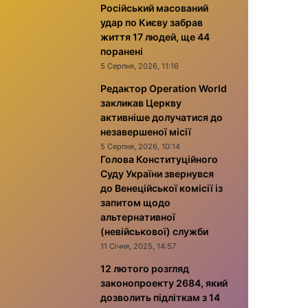
Російський масований
удар по Києву забрав
життя 17 людей, ще 44
поранені
5 Серпня, 2026, 11:16
Редактор Operation World
закликав Церкву
активніше долучатися до
незавершеної місії
5 Серпня, 2026, 10:14
Голова Конституційного
Суду України звернувся
до Венеційської комісії із
запитом щодо
альтернативної
(невійськової) служби
11 Січня, 2025, 14:57
12 лютого розгляд
законопроекту 2684, який
дозволить підліткам з 14