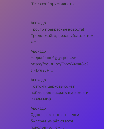
"Рисовое" христианство......
Авокадо
Просто прекрасная новость!
Продолжайте, пожалуйста, в том
же...
Авокадо
Недалёкое будущее...😉
https://youtu.be/OvVxY4mX3io?
si=Dfu2JH...
Авокадо
Поэтому церковь хочет
побыстрее насрать им в мозги
своим миф...
Авокадо
Одно я знаю точно — чем
быстрее умрёт старое
поколение, чем...