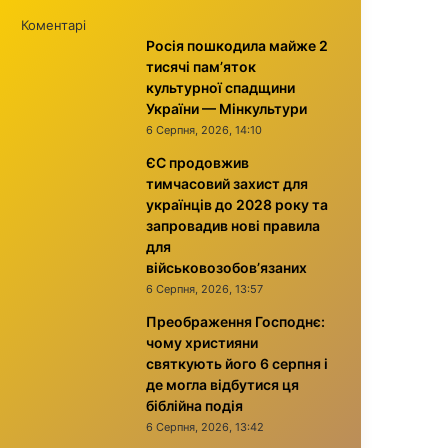
Коментарі
Росія пошкодила майже 2
тисячі пам’яток
культурної спадщини
України — Мінкультури
6 Серпня, 2026, 14:10
ЄС продовжив
тимчасовий захист для
українців до 2028 року та
запровадив нові правила
для
військовозобов’язаних
6 Серпня, 2026, 13:57
Преображення Господнє:
чому християни
святкують його 6 серпня і
де могла відбутися ця
біблійна подія
6 Серпня, 2026, 13:42