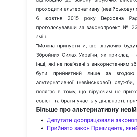
проходити альтернативну (невійськову) с
6 жовтня 2015 року Верховна Рада
проголосувавши за законопроект № 23
змін.
“Можна припустити, що віруючих будут
Збройних Силах України, як приклад – 
інші, які не пов’язані з використанням з
бути прийнятний лише за згодою 
альтернативної (невійськової) служби,
полягає в тому, що віруючим не прихо
совісті та брати участь у діяльності, пр
Більше про альтернативну неві
Депутати доопрацювали законоп
Прийнято закон Президента, яки