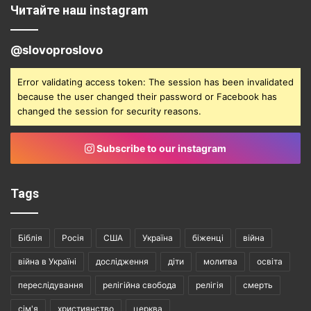
Читайте наш instagram
@slovoproslovo
Error validating access token: The session has been invalidated
because the user changed their password or Facebook has
changed the session for security reasons.
Subscribe to our instagram
Tags
Біблія
Росія
США
Україна
біженці
війна
війна в Україні
дослідження
діти
молитва
освіта
переслідування
релігійна свобода
релігія
смерть
сім'я
християнство
церква