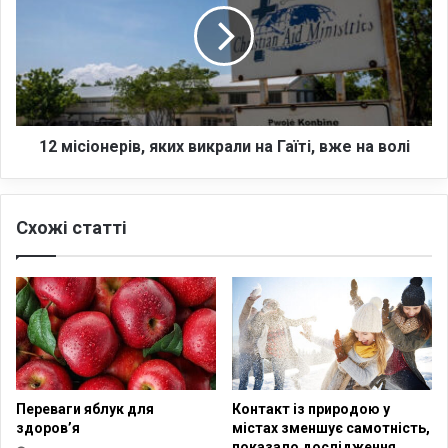
л
і
і
с
п
і
с
о
и
н
с
е
у
р
12 місіонерів, яких викрали на Гаїті, вже на волі
!
і
/
в
F
,
Схожі статті
o
я
l
к
l
и
o
х
w
в
B
и
o
к
o
р
k
а
Переваги яблук для
Контакт із природою у
/
л
здоров’я
містах зменшує самотність,
Е
и
показало дослідження