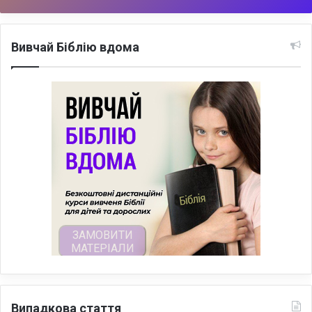
Вивчай Біблію вдома
Випадкова стаття