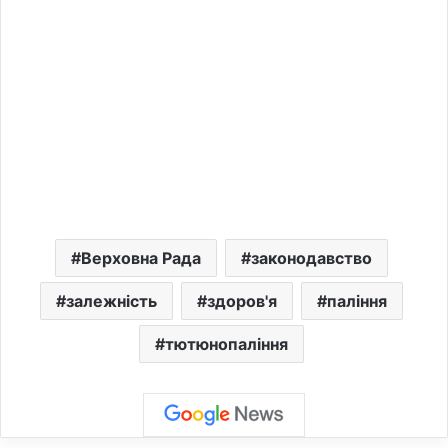
Верховна Рада
законодавство
залежність
здоров'я
паління
тютюнопаління