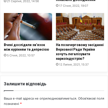
21 Серпня, 2022, 14:56
п
н
17 Січня, 2022, 19:07
і
а
з
Г
о
а
д
ї
1
т
4
і
,
в
Вчені дослідили зв’язок
На позачерговому засіданні
ж
між курінням та депресією
Верховної Ради України
е
хочуть легалізувати
5 Січня, 2022, 10:57
наркоіндустрію?
н
а
12 Липня, 2021, 15:37
в
о
л
Залишити відповідь
і
Ваша e-mail адреса не оприлюднюватиметься.
Обов’язкові поля
позначені
*