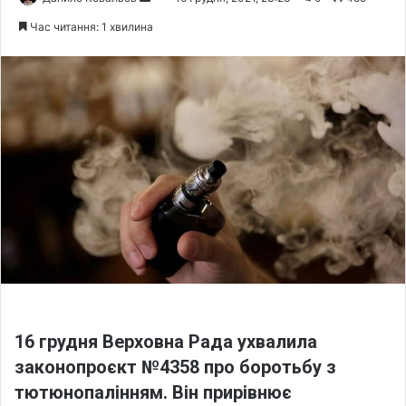
e
Час читання: 1 хвилина
n
d
a
n
e
m
a
i
l
16 грудня Верховна Рада ухвалила
законопроєкт №4358 про боротьбу з
тютюнопалінням. Він прирівнює