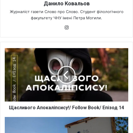
Данило Ковальов
Журналіст газети Слово про Слово. Студент філологічного
факультету ЧНУ імені Петра Могили.
Ins
tag
ra
m
Щ
а
с
л
и
в
о
г
о
А
Щасливого Апокаліпсису!/ Follow Book/ Епізод 14
п
о
1
к
2
а
м