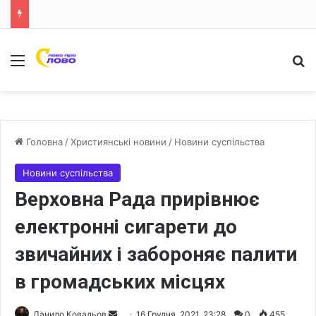
Меню
Ш
Головна
/
Християнські новини
/
Новини суспільства
Новини суспільства
Верховна Рада прирівнює
електронні сигарети до
звичайних і забороняє палити
в громадських місцях
Данило Ковальов
S
16 Грудня, 2021, 23:28
0
455