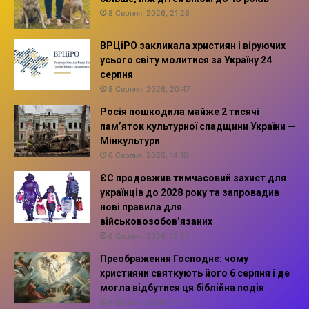
8 Серпня, 2026, 21:28
ВРЦіРО закликала християн і віруючих
усього світу молитися за Україну 24
серпня
8 Серпня, 2026, 20:47
Росія пошкодила майже 2 тисячі
пам’яток культурної спадщини України —
Мінкультури
6 Серпня, 2026, 14:10
ЄС продовжив тимчасовий захист для
українців до 2028 року та запровадив
нові правила для
військовозобов’язаних
6 Серпня, 2026, 13:57
Преображення Господнє: чому
християни святкують його 6 серпня і де
могла відбутися ця біблійна подія
6 Серпня, 2026, 13:42