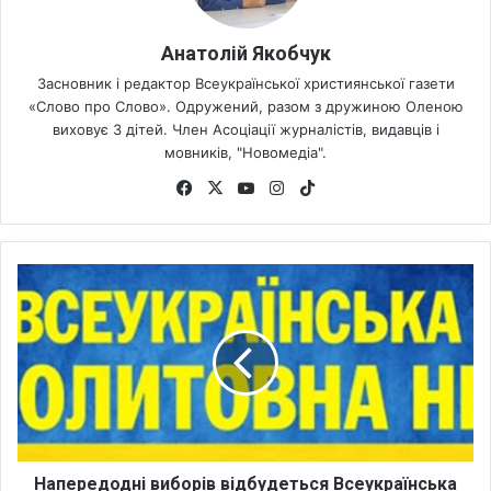
Анатолій Якобчук
Засновник і редактор Всеукраїнської християнської газети
«Слово про Слово». Одружений, разом з дружиною Оленою
виховує 3 дітей. Член Асоціації журналістів, видавців і
мовників, "Новомедіа".
Fa
X
Yo
Ins
Tik
ce
uT
tag
To
bo
ub
ra
k
ok
e
m
Н
а
п
е
р
е
д
о
д
н
Напередодні виборів відбудеться Всеукраїнська