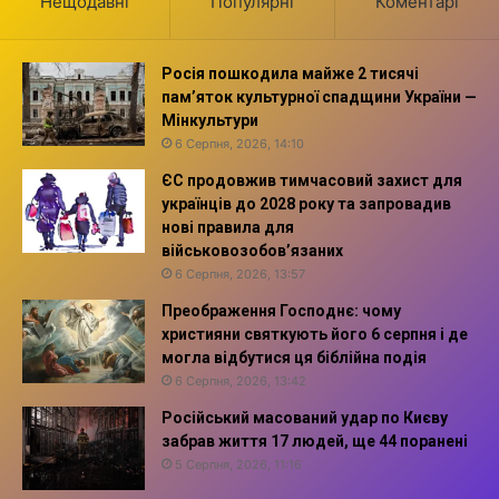
Нещодавні
Популярні
Коментарі
Росія пошкодила майже 2 тисячі
пам’яток культурної спадщини України —
Мінкультури
6 Серпня, 2026, 14:10
ЄС продовжив тимчасовий захист для
українців до 2028 року та запровадив
нові правила для
військовозобов’язаних
6 Серпня, 2026, 13:57
Преображення Господнє: чому
християни святкують його 6 серпня і де
могла відбутися ця біблійна подія
6 Серпня, 2026, 13:42
Російський масований удар по Києву
забрав життя 17 людей, ще 44 поранені
5 Серпня, 2026, 11:16