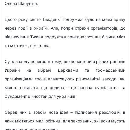
Олена Шабуніна.
Цього року свято Тиждень Подружжя було на межі зриву
через події в Україні. Але, попри страхи організаторів, до
відзначення Тижня подружжя приєдналося ще більше міст
та містечок, ніж торік.
Суть заходу полягає в тому, що волонтери з різних регіонів
України на зібрані церквами та громадськими
організаціями гроші влаштовують різноманітні заходи, які
мають показати, що родина – це основа суспільства та
фундамент цінностей для українців.
Серед них є зовсім нова ідея – підписання резолюцій, в
яких містяться малі обітниці для закоханих, які вони мусять
виконувати протягом року.