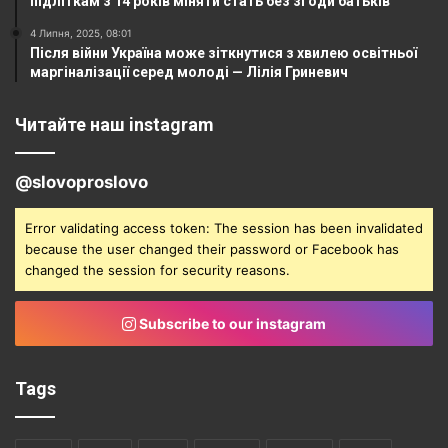
підліткам з 14 років міняти стать без згоди батьків
4 Липня, 2025, 08:01
Після війни Україна може зіткнутися з хвилею освітньої
маргіналізації серед молоді — Лілія Гриневич
Читайте наш instagram
@slovoproslovo
Error validating access token: The session has been invalidated
because the user changed their password or Facebook has
changed the session for security reasons.
Subscribe to our instagram
Tags