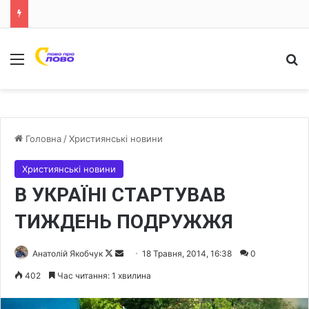
Меню
Ш
Головна
/
Християнські новини
Християнські новини
В УКРАЇНІ СТАРТУВАВ
ТИЖДЕНЬ ПОДРУЖЖЯ
Анатолій Якобчук
F
S
18 Травня, 2014, 16:38
0
o
e
402
Час читання: 1 хвилина
l
n
l
d