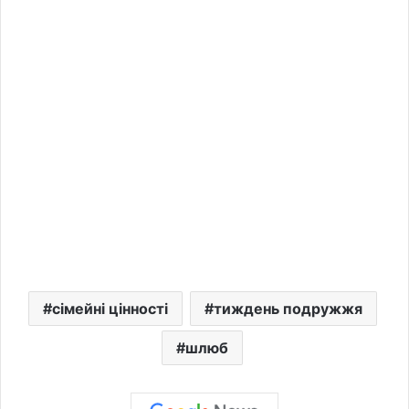
сімейні цінності
тиждень подружжя
шлюб