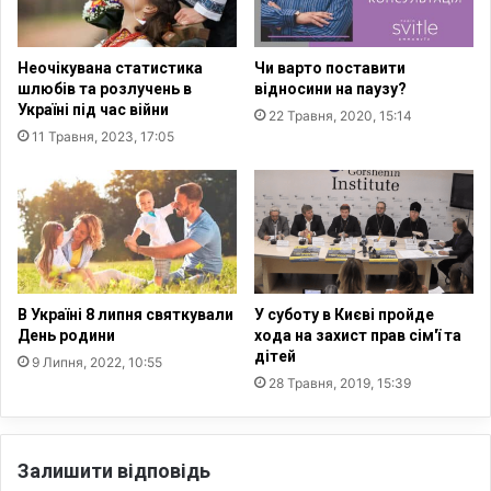
е
у
к
Неочікувана статистика
Чи варто поставити
р
шлюбів та розлучень в
відносини на паузу?
а
Україні під час війни
22 Травня, 2020, 15:14
ї
11 Травня, 2023, 17:05
н
с
ь
к
а
м
о
л
В Україні 8 липня святкували
У суботу в Києві пройде
и
День родини
хода на захист прав сім'ї та
т
дітей
9 Липня, 2022, 10:55
о
28 Травня, 2019, 15:39
в
н
а
н
Залишити відповідь
і