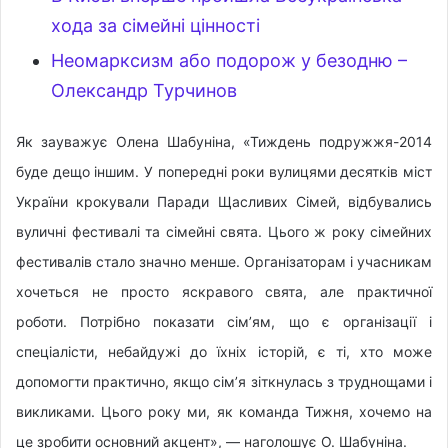
хода за сімейні цінності
Неомарксизм або подорож у безодню –
Олександр Турчинов
Як зауважує Олена Шабуніна, «Тиждень подружжя-2014
буде дещо іншим. У попередні роки вулицями десятків міст
України крокували Паради Щасливих Сімей, відбувались
вуличні фестивалі та сімейні свята. Цього ж року сімейних
фестивалів стало значно менше. Організаторам і учасникам
хочеться не просто яскравого свята, але практичної
роботи. Потрібно показати сім’ям, що є організації і
спеціалісти, небайдужі до їхніх історій, є ті, хто може
допомогти практично, якщо сім’я зіткнулась з труднощами і
викликами. Цього року ми, як команда Тижня, хочемо на
це зробити основний акцент», — наголошує О. Шабуніна.