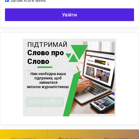
Запам'ятати мене
Увійти