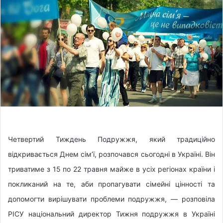
o
a
w
n
o
e
n
m
X
a
i
l
Четвертий Тиждень Подружжя, який традиційно
відкривається Днем сім’ї, розпочався сьогодні в Україні. Він
триватиме з 15 по 22 травня майже в усіх регіонах країни і
покликаний на те, аби пропагувати сімейні цінності та
допомогти вирішувати проблеми подружжя, — розповіла
РІСУ національний директор Тижня подружжя в Україні