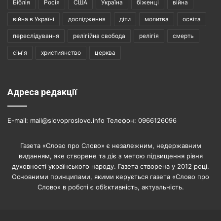
Біблія
Росія
США
Україна
біженці
війна
війна в Україні
дослідження
діти
молитва
освіта
переслідування
релігійна свобода
релігія
смерть
сім'я
християнство
церква
Адреса редакції
E-mail: mail@slovoproslovo.info Телефон: 0966126096
Газета «Слово про Слово» є незалежним, недержавним
виданням, яке створене та діє з метою підвищення рівня
духовності українського народу. Газета створена у 2012 році.
Основними принципами, якими керується газета «Слово про
Слово» в роботі є об’єктивність, актуальність.