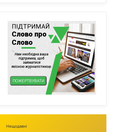
Нещодавні