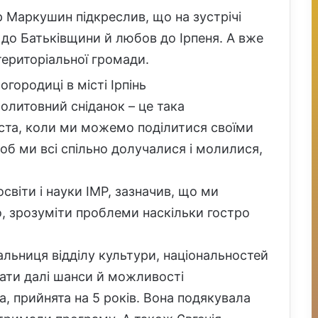
р Маркушин підкреслив, що на зустрічі
 до Батьківщини й любов до Ірпеня. А вже
територіальної громади.
городиці в місті Ірпінь
литовний сніданок – це така
іста, коли ми можемо поділитися своїми
б ми всі спільно долучалися і молилися,
світи і науки ІМР, зазначив, що ми
, зрозуміти проблеми наскільки гостро
альниця відділу культури, національностей
 мати далі шанси й можливості
а, прийнята на 5 років. Вона подякувала