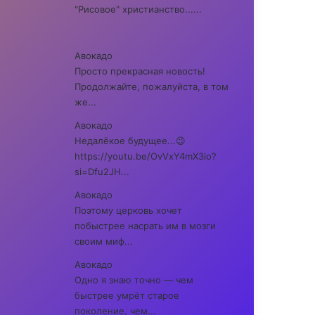
"Рисовое" христианство......
Авокадо
Просто прекрасная новость!
Продолжайте, пожалуйста, в том
же...
Авокадо
Недалёкое будущее...😉
https://youtu.be/OvVxY4mX3io?
si=Dfu2JH...
Авокадо
Поэтому церковь хочет
побыстрее насрать им в мозги
своим миф...
Авокадо
Одно я знаю точно — чем
быстрее умрёт старое
поколение, чем...