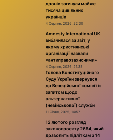
дронів загинули майже
тисяча цивільних
українців
4 Серпня, 2026, 22:30
Amnesty International UK
вибачилася за звіт, у
якому християнські
організації назвали
«антиправозахисними»
4 Серпня, 2026, 21:38
Голова Конституційного
Суду України звернувся
до Венеційської комісії із
запитом щодо
альтернативної
(невійськової) служби
11 Січня, 2025, 14:57
12 лютого розгляд
законопроекту 2684, який
дозволить підліткам з 14