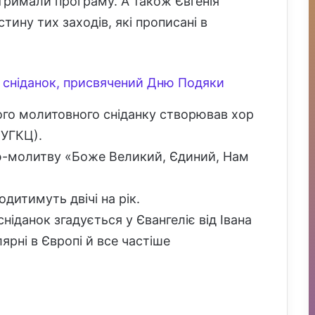
дтримали програму. А також Євгенія
тину тих заходів, які прописані в
 сніданок, присвячений Дню Подяки
го молитовного сніданку створював хор
(УГКЦ).
сню-молитву «Боже Великий, Єдиний, Нам
одитимуть двічі на рік.
іданок згадується у Євангеліє від Івана
ярні в Європі й все частіше