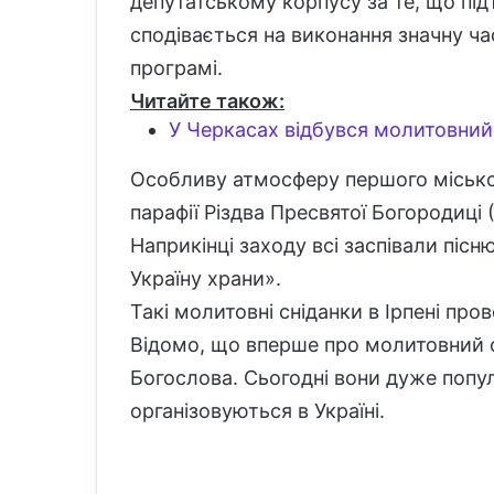
депутатському корпусу за те, що пі
сподівається на виконання значну час
програмі.
Читайте також:
У Черкасах відбувся молитовний
Особливу атмосферу першого місько
парафії Різдва Пресвятої Богородиці 
Наприкінці заходу всі заспівали пі
Україну храни».
Такі молитовні сніданки в Ірпені пров
Відомо, що вперше про молитовний сн
Богослова. Сьогодні вони дуже попул
організовуються в Україні.