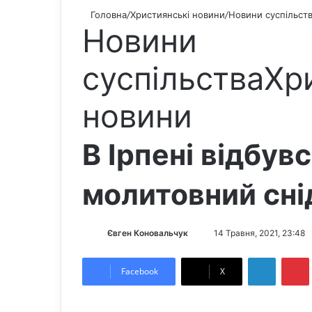
Головна
/
Християнські новини
/
Новини суспільст
Новини
суспільства
Хр
новини
В Ірпені відбув
молитовний сні
Євген Коновальчук
S
14 Травня, 2021, 23:48
e
LinkedIn
Pintere
n
Facebook
X
d
a