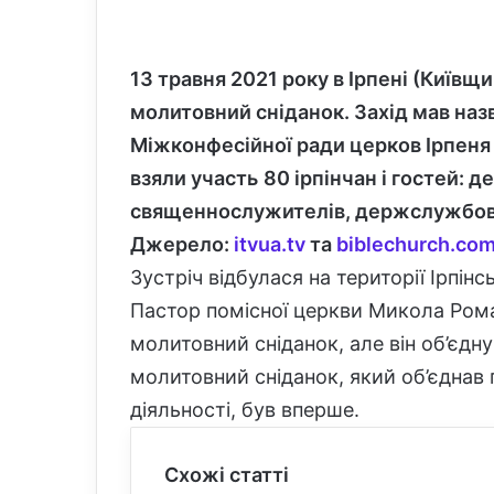
13 травня 2021 року в Ірпені (Київщ
молитовний сніданок
. Захід мав на
Міжконфесійної ради церков Ірпеня 
взяли участь
80 ірпінчан і гостей: д
священнослужителів, держслужбовці
Джерело:
itvua.tv
та
biblechurch.com
Зустріч відбулася на території Ірпінс
Пастор помісної церкви Микола Рома
молитовний сніданок, але він об’єдн
молитовний сніданок, який об’єднав 
діяльності, був вперше.
Схожі статті