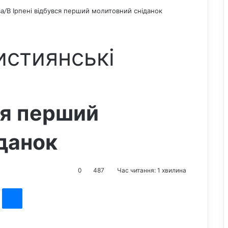
ва
/
В Ірпені відбувся перший молитовний сніданок
истиянські
ся перший
данок
0
487
Час читання: 1 хвилина
st
Messenger