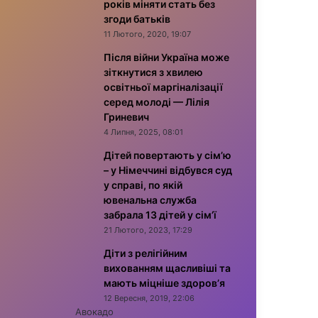
років міняти стать без
згоди батьків
11 Лютого, 2020, 19:07
Після війни Україна може
зіткнутися з хвилею
освітньої маргіналізації
серед молоді — Лілія
Гриневич
4 Липня, 2025, 08:01
Дітей повертають у сім’ю
– у Німеччині відбувся суд
у справі, по якій
ювенальна служба
забрала 13 дітей у сім’ї
21 Лютого, 2023, 17:29
Діти з релігійним
вихованням щасливіші та
мають міцніше здоров’я
12 Вересня, 2019, 22:06
Авокадо