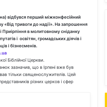
ина) відбувся перший
міжконфесійний
зву «Від тривоги до надії». На запрошення
і Приірпіння в молитовному сніданку
епутатів і освітян, громадських діячів і
в і бізнесменів.
.ua
ької Біблійної Церкви.
нюк зазначив, що в Ірпені вже був
ував тільки священослужителів. Цей
представників різних церков і сфер