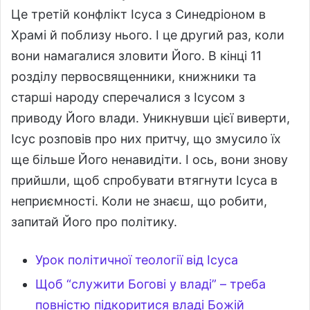
Це третій конфлікт Ісуса з Синедріоном в
Храмі й поблизу нього. І це другий раз, коли
вони намагалися зловити Його. В кінці 11
розділу первосвященники, книжники та
старші народу сперечалися з Ісусом з
приводу Його влади. Уникнувши цієї виверти,
Ісус розповів про них притчу, що змусило їх
ще більше Його ненавидіти. І ось, вони знову
прийшли, щоб спробувати втягнути Ісуса в
неприємності. Коли не знаєш, що робити,
запитай Його про політику.
Урок політичної теології від Ісуса
Щоб “служити Богові у владі” – треба
повністю підкоритися владі Божій