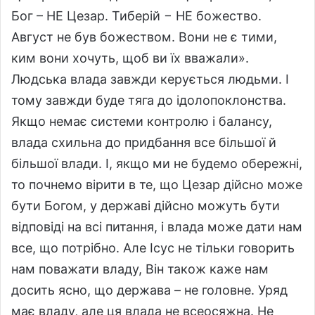
Бог – НЕ Цезар. Тиберій − НЕ божество.
Август не був божеством. Вони не є тими,
ким вони хочуть, щоб ви їх вважали».
Людська влада завжди керується людьми. І
тому завжди буде тяга до ідолопоклонства.
Якщо немає системи контролю і балансу,
влада схильна до придбання все більшої й
більшої влади. І, якщо ми не будемо обережні,
то почнемо вірити в те, що Цезар дійсно може
бути Богом, у державі дійсно можуть бути
відповіді на всі питання, і влада може дати нам
все, що потрібно. Але Ісус не тільки говорить
нам поважати владу, Він також каже нам
досить ясно, що держава – не головне. Уряд
має владу, але ця влада не всеосяжна. Не