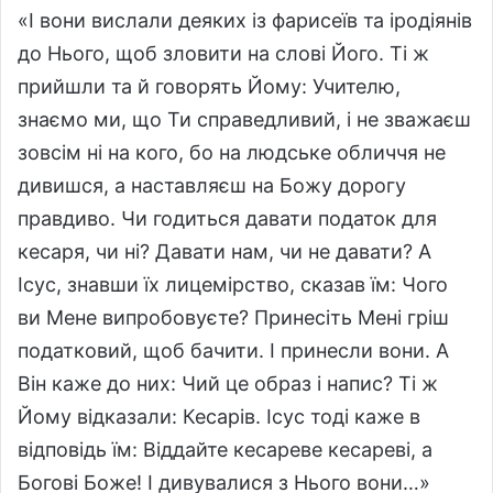
«І вони вислали деяких із фарисеїв та іродіянів
до Нього, щоб зловити на слові Його. Ті ж
прийшли та й говорять Йому: Учителю,
знаємо ми, що Ти справедливий, і не зважаєш
зовсім ні на кого, бо на людське обличчя не
дивишся, а наставляєш на Божу дорогу
правдиво. Чи годиться давати податок для
кесаря, чи ні? Давати нам, чи не давати? А
Ісус, знавши їх лицемірство, сказав їм: Чого
ви Мене випробовуєте? Принесіть Мені гріш
податковий, щоб бачити. І принесли вони. А
Він каже до них: Чий це образ і напис? Ті ж
Йому відказали: Кесарів. Ісус тоді каже в
відповідь їм: Віддайте кесареве кесареві, а
Богові Боже! І дивувалися з Нього вони…»