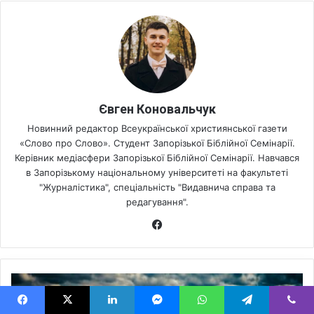
Євген Коновальчук
Новинний редактор Всеукраїнської християнської газети
«Слово про Слово». Студент Запорізької Біблійної Семінарії.
Керівник медіасфери Запорізької Біблійної Семінарії. Навчався
в Запорізькому національному університеті на факультеті
"Журналістика", спеціальність "Видавнича справа та
редагування".
Fa
ce
bo
ok
С
п
р