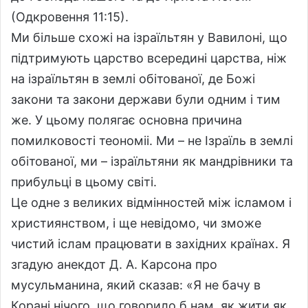
(Одкровення 11:15).
Ми більше схожі на ізраїльтян у Вавилоні, що
підтримують царство всередині царства, ніж
на ізраїльтян в землі обітованої, де Божі
закони та закони держави були одним і тим
же. У цьому полягає основна причина
помилковості теономіі. Ми – не Ізраїль в землі
обітованої, ми – ізраїльтяни як мандрівники та
прибульці в цьому світі.
Це одне з великих відмінностей між ісламом і
християнством, і ще невідомо, чи зможе
чистий іслам працювати в західних країнах. Я
згадую анекдот Д. А. Карсона про
мусульманина, який сказав: «Я не бачу в
Корані нічого, що говорило б нам, як жити як