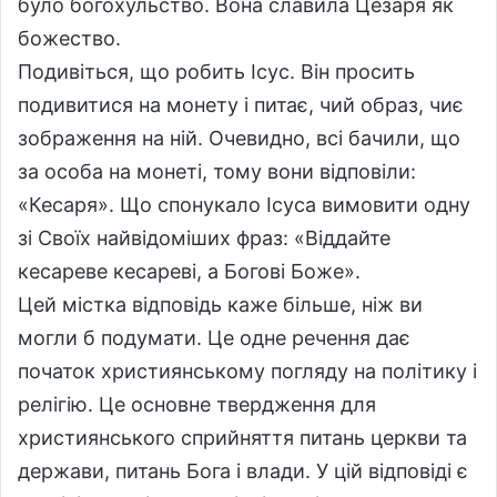
було богохульство. Вона славила Цезаря як
божество.
Подивіться, що робить Ісус. Він просить
подивитися на монету і питає, чий образ, чиє
зображення на ній. Очевидно, всі бачили, що
за особа на монеті, тому вони відповіли:
«Кесаря». Що спонукало Ісуса вимовити одну
зі Своїх найвідоміших фраз: «Віддайте
кесареве кесареві, а Богові Боже».
Цей містка відповідь каже більше, ніж ви
могли б подумати. Це одне речення дає
початок християнському погляду на політику і
релігію. Це основне твердження для
християнського сприйняття питань церкви та
держави, питань Бога і влади. У цій відповіді є