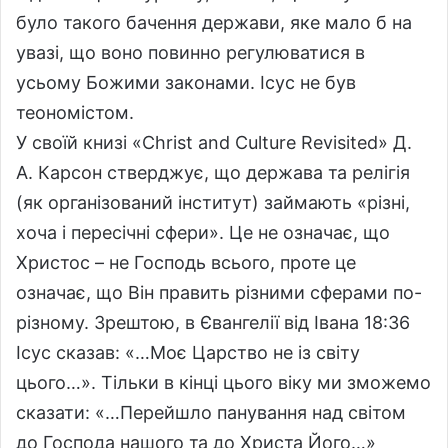
було такого бачення держави, яке мало б на
увазі, що воно повинно регулюватися в
усьому Божими законами. Ісус не був
теономістом.
У своїй книзі «Christ and Culture Revisited» Д.
А. Карсон стверджує, що держава та релігія
(як організований інститут) займають «різні,
хоча і пересічні сфери». Це не означає, що
Христос – не Господь всього, проте це
означає, що Він править різними сферами по-
різному. Зрештою, в Євангелії від Івана 18:36
Ісус сказав: «…Моє Царство не із світу
цього…». Тільки в кінці цього віку ми зможемо
сказати: «…Перейшло панування над світом
до Господа нашого та до Христа Його…»