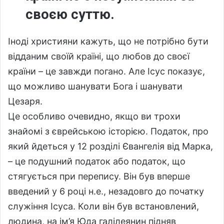
своєю суттю.
Іноді християни кажуть, що не потрібно бути
відданим своїй країні, що любов до своєї
країни – це завжди погано. Але Ісус показує,
що можливо шанувати Бога і шанувати
Цезаря.
Це особливо очевидно, якщо ви трохи
знайомі з єврейською історією. Податок, про
який йдеться у 12 розділі Євангелія від Марка,
– це подушний податок або податок, що
стягується при перепису. Він був вперше
введений у 6 році н.е., незадовго до початку
служіння Ісуса. Коли він був встановлений,
людина, на ім’я Юда галілеянин підняв