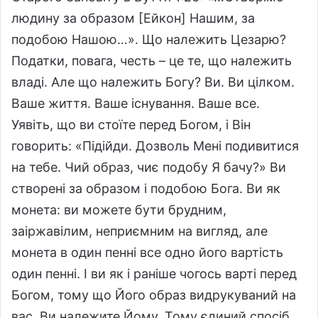
людину за образом [Ейкон] Нашим, за
подобою Нашою…». Що належить Цезарю?
Податки, повага, честь – це те, що належить
владі. Але що належить Богу? Ви. Ви цілком.
Ваше життя. Ваше існування. Ваше все.
Уявіть, що ви стоїте перед Богом, і Він
говорить: «Підійди. Дозволь Мені подивитися
на тебе. Чий образ, чиє подобу Я бачу?» Ви
створені за образом і подобою Бога. Ви як
монета: ви можете бути брудним,
заіржавілим, неприємним на вигляд, але
монета в один пенні все одно його вартість
один пенні. І ви як і раніше чогось варті перед
Богом, тому що Його образ видрукуваний на
вас. Ви належите Йому. Тому єдиний спосіб