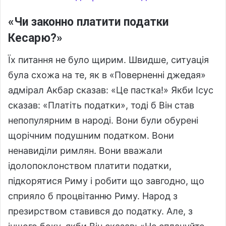
«Чи законно платити податки
Кесарю?»
Їх питання не було щирим. Швидше, ситуація
була схожа на те, як в «Поверненні джедая»
адмірал Акбар сказав: «Це пастка!» Якби Ісус
сказав: «Платіть податки», тоді б Він став
непопулярним в народі. Вони були обурені
щорічним подушним податком. Вони
ненавиділи римлян. Вони вважали
ідолопоклонством платити податки,
підкорятися Риму і робити що завгодно, що
сприяло б процвітанню Риму. Народ з
презирством ставився до податку. Але, з