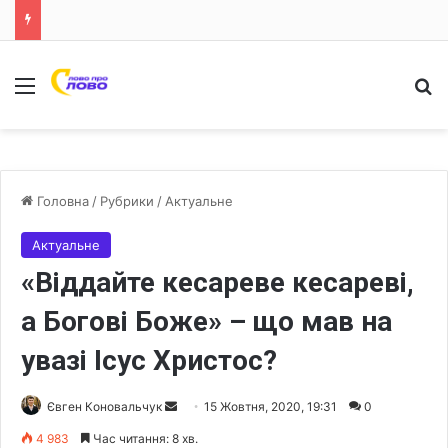
Меню
Ш
Головна
/
Рубрики
/
Актуальне
Актуальне
«Віддайте кесареве кесареві,
а Богові Боже» – що мав на
увазі Ісус Христос?
Євген Коновальчук
S
15 Жовтня, 2020, 19:31
0
e
4 983
Час читання: 8 хв.