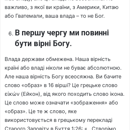
важливо, з якої ви країни, з Америки, Китаю
або Гватемали, ваша влада – то не Бог.
В першу чергу ми повинні
бути вірні Богу.
Влада держави обмежена. Наша вірність
країні або владі ніколи не буває абсолютною.
Але наша вірність Богу всеосяжна. Ви бачите
слово «образ» в 16 вірші? Це грецьке слово
εἰκών (Ейкон), від якого походить слово ікона.
Це слово може означати «зображення» або
«образ». Це те ж слово, яке
використовується в грецькому перекладі
Старого Заповіту в Буття 1:26: «…Створімо