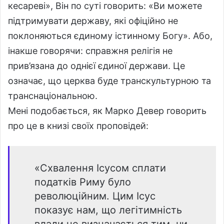
кесареві», Він по суті говорить: «Ви можете
підтримувати державу, які офіційно не
поклоняються єдиному істинному Богу». Або,
інакше говорячи: справжня релігія не
прив’язана до однієї єдиної держави. Це
означає, що церква буде транскультурною та
транснаціональною.
Мені подобається, як Марко Девер говорить
про це в книзі своїх проповідей:
«Схвалення Ісусом сплати
податків Риму було
революційним. Цим Ісус
показує нам, що легітимність
влади не визначається тим, чи