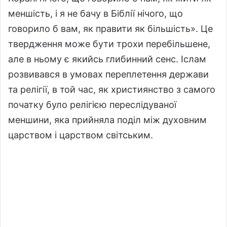
меншість, і я не бачу в Біблії нічого, що
говорило б вам, як правити як більшість». Це
твердження може бути трохи перебільшене,
але в ньому є якийсь глибинний сенс. Іслам
розвивався в умовах переплетення держави
та релігії, в той час, як християнство з самого
початку було релігією переслідуваної
меншини, яка прийняла поділ між духовним
царством і царством світським.