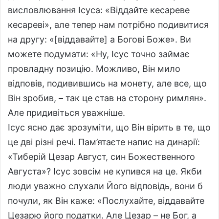
висловлювання Ісуса: «Віддайте кесареве
кесареві», але тепер нам потрібно подивитися
на другу: «[віддавайте] а Богові Боже». Ви
можете подумати: «Ну, Ісус точно займає
провладну позицію. Можливо, Він мило
відповів, подивившись на монету, але все, що
Він зробив, – так це став на сторону римлян».
Але придивіться уважніше.
Ісус ясно дає зрозуміти, що Він вірить в те, що
це дві різні речі. Пам’ятаєте напис на динарії:
«Тиберій Цезар Август, син Божественного
Августа»? Ісус зовсім не купився на це. Якби
люди уважно слухали Його відповідь, вони б
почули, як Він каже: «Послухайте, віддавайте
Цезарю його податки. Але Цезар – не Бог, а