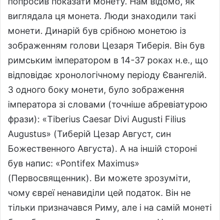
попросив показати монету. Нам відомо, як
виглядала ця монета. Люди знаходили такі
монети. Динарій був срібною монетою із
зображенням голови Цезаря Тиберія. Він був
римським імператором в 14-37 роках н.е., що
відповідає хронологічному періоду Євангелій.
З одного боку монети, було зображення
імператора зі словами (точніше абревіатурою
фрази): «Tiberius Caesar Divi Augusti Filius
Augustus» (Тиберій Цезар Август, син
Божественного Августа). А на іншій стороні
був напис: «Pontifex Maximus»
(Первосвященник). Ви можете зрозуміти,
чому євреї ненавиділи цей податок. Він не
тільки призначався Риму, але і на самій монеті