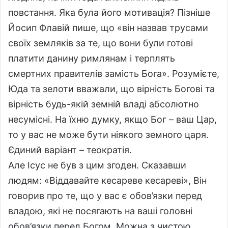
повстання. Яка була його мотивація? Пізніше
Йосип Флавій пише, що «він назвав трусами
своїх земляків за те, що вони були готові
платити данину римлянам і терплять
смертних правителів замість Бога». Розумієте,
Юда та зелоти вважали, що вірність Богові та
вірність будь-якій земній владі абсолютно
несумісні. На їхню думку, якщо Бог – ваш Цар,
то у вас не може бути ніякого земного царя.
Єдиний варіант – теократія.
Але Ісус не був з цим згоден. Сказавши
людям: «Віддавайте кесареве кесареві», Він
говорив про те, що у вас є обов’язки перед
владою, які не посягають на ваші головні
обов’язки перед Богом. Можна з чистою