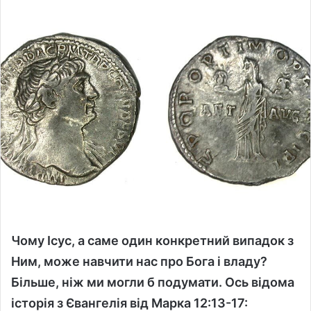
n
d
a
n
e
m
a
i
l
Чому Ісус, а саме один конкретний випадок з
Ним, може навчити нас про Бога і владу?
Більше, ніж ми могли б подумати. Ось відома
історія з Євангелія від Марка 12:13-17: