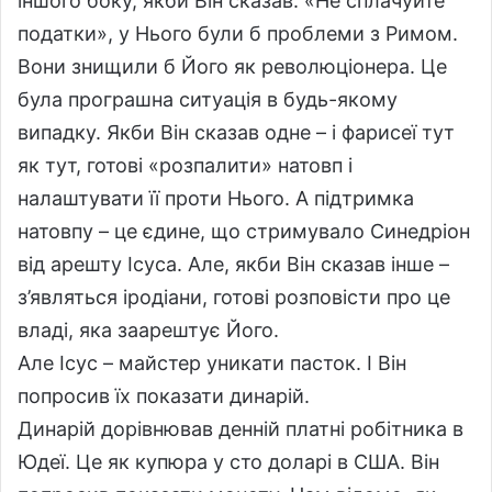
іншого боку, якби Він сказав: «Не сплачуйте
податки», у Нього були б проблеми з Римом.
Вони знищили б Його як революціонера. Це
була програшна ситуація в будь-якому
випадку. Якби Він сказав одне – і фарисеї тут
як тут, готові «розпалити» натовп і
налаштувати її проти Нього. А підтримка
натовпу – це єдине, що стримувало Синедріон
від арешту Ісуса. Але, якби Він сказав інше –
з’являться іродіани, готові розповісти про це
владі, яка заарештує Його.
Але Ісус – майстер уникати пасток. І Він
попросив їх показати динарій.
Динарій дорівнював денній платні робітника в
Юдеї. Це як купюра у сто доларі в США. Він