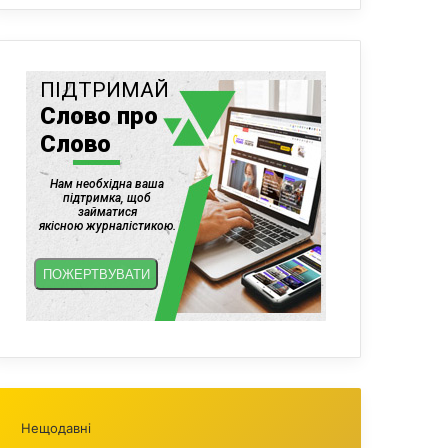
Нещодавні