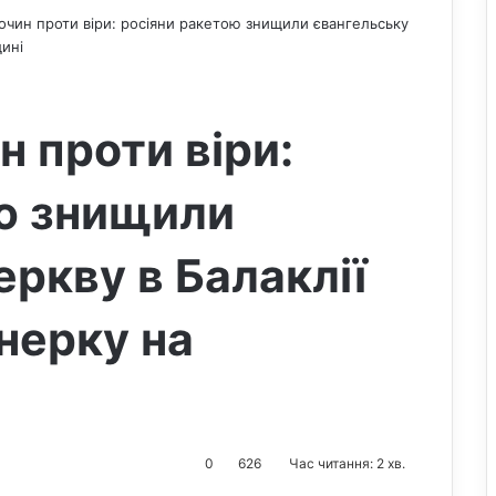
очин проти віри: росіяни ракетою знищили євангельську
щині
н проти віри:
ю знищили
еркву в Балаклії
нерку на
0
626
Час читання: 2 хв.