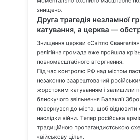
моментально охопило масштабне пол
знищено.
Друга трагедія незламної г
катування, а церква — обстр
Знищення церкви «Світло Євангелія»
релігійна громада вже пройшла крізь
повномасштабного вторгнення.
Під час контролю РФ над містом паст
незаконно заарештований російськи
жорстоким катуванням і залишили по
блискучого звільнення Балаклії Зб
повернувся до міста, щоб відновити
наслідки війни. Тепер російська арм
традиційною пропагандистською схе
«військову ціль».