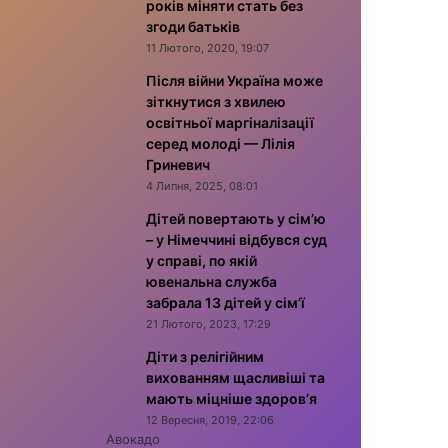
років міняти стать без
згоди батьків
11 Лютого, 2020, 19:07
Після війни Україна може
зіткнутися з хвилею
освітньої маргіналізації
серед молоді — Лілія
Гриневич
4 Липня, 2025, 08:01
Дітей повертають у сім’ю
– у Німеччині відбувся суд
у справі, по якій
ювенальна служба
забрала 13 дітей у сім’ї
21 Лютого, 2023, 17:29
Діти з релігійним
вихованням щасливіші та
мають міцніше здоров’я
12 Вересня, 2019, 22:06
Авокадо