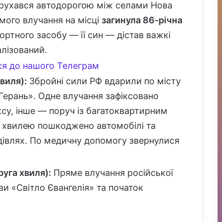
 рухався автодорогою між селами Нова
ямого влучання на місці
загинула 86-річна
ортного засобу — її син — дістав важкі
алізований.
я до нашого Телеграм
виля):
Збройні сили РФ вдарили по місту
ерань». Одне влучання зафіксовано
су, інше — поруч із багатоквартирним
хвилею пошкоджено автомобілі та
удівлях. По медичну допомогу звернулися
руга хвиля):
Пряме влучання російської
ви «Світло Євангелія» та початок