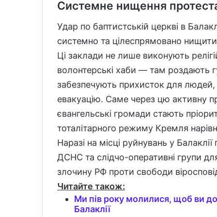
Системне нищення протест
Удар по баптистській церкві в Балак
системно та цілеспрямовано нищити є
Ці заклади не лише виконують релігій
волонтерські хаби — там роздають г
забезпечують прихисток для людей, 
евакуацію. Саме через цю активну п
євангельські громади стають пріори
тоталітарного режиму Кремля нарівн
Наразі на місці руйнувань у Балакл
ДСНС та слідчо-оперативні групи для
злочину РФ проти свободи віроспові
Читайте також:
Ми пів року молилися, щоб ви до
Балаклії