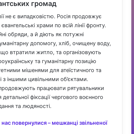
антських громад
лії не є випадковістю. Росія продовжує
вангельські храми по всій лінії фронту.
ні обряди, а й діють як потужні
уманітарну допомогу, хліб, очищену воду,
що втратили житло, та організовують
роукраїнську та гуманітарну позицію
тетними мішенями для атеїстичного та
і з іншими цивільними об’єктами.
ії продовжують працювати рятувальники
 детальної фіксації чергового воєнного
дання та людяності.
 нас повернулися – мешканці звільненої