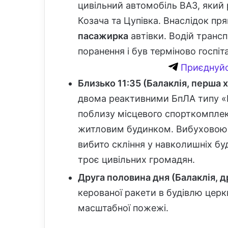
цивільний автомобіль ВАЗ, який
Козача та Цупівка. Внаслідок пр
пасажирка
автівки. Водій трансп
поранення і був терміново госпіт
Приєднуйс
Близько 11:35 (Балаклія, перша х
двома реактивними БпЛА типу «Г
поблизу місцевого спорткомплек
житловим будинком. Вибуховою 
вибито скління у навколишніх б
троє цивільних громадян.
Друга половина дня (Балаклія, д
керованої ракети в будівлю церк
масштабної пожежі.