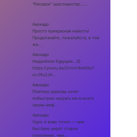
"Рисовое" христианство......
Авокадо
Просто прекрасная новость!
Продолжайте, пожалуйста, в том
же...
Авокадо
Недалёкое будущее...😉
https://youtu.be/OvVxY4mX3io?
si=Dfu2JH...
Авокадо
Поэтому церковь хочет
побыстрее насрать им в мозги
своим миф...
Авокадо
Одно я знаю точно — чем
быстрее умрёт старое
поколение, чем...