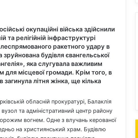
осійські окупаційні війська здійснили
ій та релігійній інфраструктурі
цілеспрямованого ракетного удару в
ла зруйнована будівля євангельської
ангелія», яка слугувала важливим
 для місцевої громади. Крім того, в
в загинула літня жінка, ще кілька
ківській обласній прокуратурі, Балаклія
 вузол та адміністративний центр району
ворожим вогнем. Одне з влучань керованої
едньо на християнський храм. Будівлю