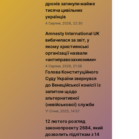
дронів загинули майже
тисяча цивільних
українців
4 Серпня, 2026, 22:30
Amnesty International UK
вибачилася за звіт, у
якому християнські
організації назвали
«антиправозахисними»
4 Серпня, 2026, 21:38
Голова Конституційного
Суду України звернувся
до Венеційської комісії із
запитом щодо
альтернативної
(невійськової) служби
11 Січня, 2025, 14:57
12 лютого розгляд
законопроекту 2684, який
дозволить підліткам з 14