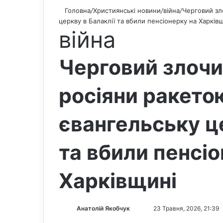
Головна
/
Християнські новини
/
війна
/
Черговий зл
церкву в Балаклії та вбили пенсіонерку на Харків
війна
Черговий злочи
росіяни ракето
євангельську ц
та вбили пенсіо
Харківщині
Анатолій Якобчук
F
S
23 Травня, 2026, 21:39
o
e