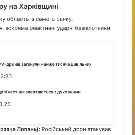
ру на Харківщині
ку область із самого ранку,
, зокрема реактивні ударні безпілотники
FPV-дронів загинули майже тисяча цивільних
22:30
алі частіше звертаються з духовними
8:25
Козача Лопань):
Російський дрон атакував