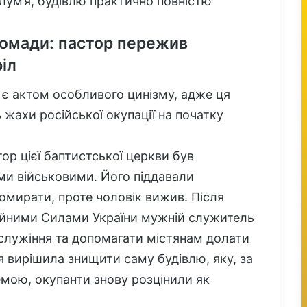
ум’я, будівлю практично повністю
ромади: пастор пережив
іл
 є актом особливого цинізму, адже ця
 жахи російської окупації на початку
ор цієї баптистської церкви був
ми військовими. Його піддавали
мирати, проте чоловік вижив. Після
ройними Силами України мужній служитель
 служіння та допомагати містянам долати
ія вирішила знищити саму будівлю, яку, за
мою, окупанти знову розцінили як