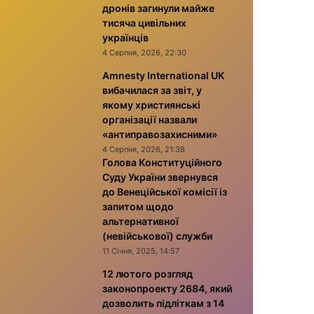
дронів загинули майже
тисяча цивільних
українців
4 Серпня, 2026, 22:30
Amnesty International UK
вибачилася за звіт, у
якому християнські
організації назвали
«антиправозахисними»
4 Серпня, 2026, 21:38
Голова Конституційного
Суду України звернувся
до Венеційської комісії із
запитом щодо
альтернативної
(невійськової) служби
11 Січня, 2025, 14:57
12 лютого розгляд
законопроекту 2684, який
дозволить підліткам з 14