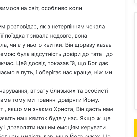
ивимося на світ, особливо коли
ум розповідає, як з нетерпінням чекала
її поїздка тривала недовго, вона
а, чи є у нього квитки. Він щоразу казав
блемою була відсутність довіри до тата і до
якчас. Цей досвід показав їй, що Бог дає
аємо в путь, і оберігає нас краще, ніж ми
чарування, втрату близьких та особисті
 саме тому ми повинні довіряти Йому.
ті, якщо ми знаємо Христа, Він дасть нам
начить наш квиток буде у нас. Якщо ж ще
ну і дозволяти нашим емоціям керувати
ог нам милість дав, ми в Його руках. Це