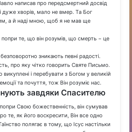
 Павло написав про передсмертний досвід
ді дуже хворів, мало не вмер. Та Бог
им, а й наді мною, щоб я не мав ще
 попри те, що він розумів, що смерть − це
безповоротно зникають певні радості.
ть, про яку чітко говорить Святе Письмо.
 викуплені і перебувати з Богом у великій
моції та почуття, тож Він розуміє нас.
існують завдяки Спасителю
 попри Свою божественність, він сумував
про те, як його воскресити, Він все одно
аїнство полягає в тому, що Ісус настільки