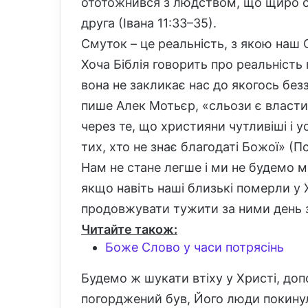
ототожнився з людством, що щиро с
друга (Івана 11:33–35).
Смуток – це реальність, з якою наш
Хоча Біблія говорить про реальніст
вона не закликає нас до якогось без
пише Алек Мотьєр, «сльози є власти
через те, що християни чутливіші і 
тих, хто не знає благодаті Божої» (П
Нам не стане легше і ми не будемо м
якщо навіть наші близькі померли у
продовжувати тужити за ними день з
Читайте також:
Боже Слово у часи потрясінь
Будемо ж шукати втіху у Христі, доп
погорджений був, Його люди покинул