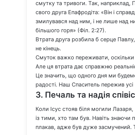
смутку та тривоги. Так, наприклад,
свого друга Епафродіта: «Він і справ
змилувався над ним, і не лише над н
більшого горя» (Філ. 2:27).
Втрата друга розбила б серце Павлу,
не кінець.
Смуток важко переживати, оскільки 
Але ця втрата дає справжню реальніс
Це значить, що одного дня ми будемо
радості. Наш Спаситель пережив усі е
3. Печаль та надія спів
Коли Ісус стояв біля могили Лазаря,
із тими, хто там був. Навіть знаючи 
плакав, адже був дуже засмучений. Т