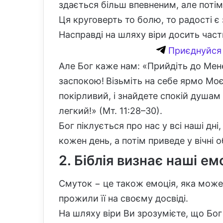
здається більш впевненим, але потім
Ця круговерть то болю, то радості є
Насправді на шляху віри досить час
Приєднуйся 
Але Бог каже нам: «
Прийдіть до Мене,
заспокою!
Візьміть на себе ярмо Моє,
покірливий, і знайдете спокій душам 
легкий!»
(Мт. 11:28–30).
Бог піклується про нас у всі наші дні
кожен день, а потім приведе у вічні о
2. Біблія визнає наші ем
Смуток − це також емоція, яка мож
прожили її на своєму досвіді.
На шляху віри Ви зрозумієте, що Бо