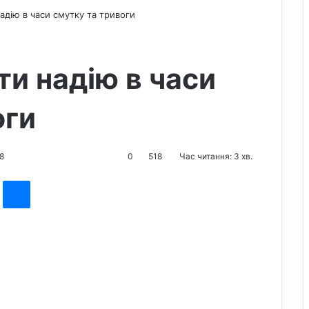
адію в часи смутку та тривоги
ти надію в часи
оги
8
0
518
Час читання: 3 хв.
st
Messenger