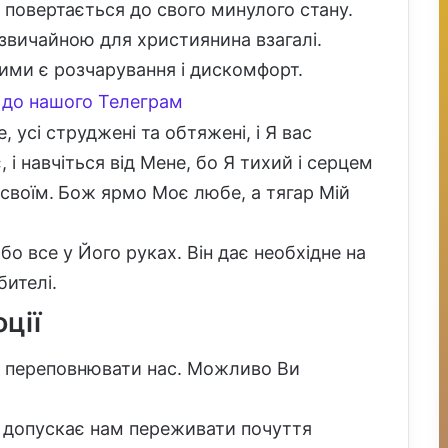
 повертається до свого минулого стану.
 звичайною для християнина взагалі.
тими є розчарування і дискомфорт.
до нашого Телеграм
 усі струджені та обтяжені, і Я вас
 і навчіться від Мене, бо Я тихий і серцем
своїм.
Бож ярмо Моє любе, а тягар Мій
, бо все у Його руках. Він дає необхідне на
бителі.
оції
е переповнювати нас. Можливо Ви
г допускає нам переживати почуття