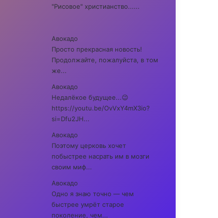
"Рисовое" христианство......
Авокадо
Просто прекрасная новость!
Продолжайте, пожалуйста, в том
же...
Авокадо
Недалёкое будущее...😉
https://youtu.be/OvVxY4mX3io?
si=Dfu2JH...
Авокадо
Поэтому церковь хочет
побыстрее насрать им в мозги
своим миф...
Авокадо
Одно я знаю точно — чем
быстрее умрёт старое
поколение, чем...