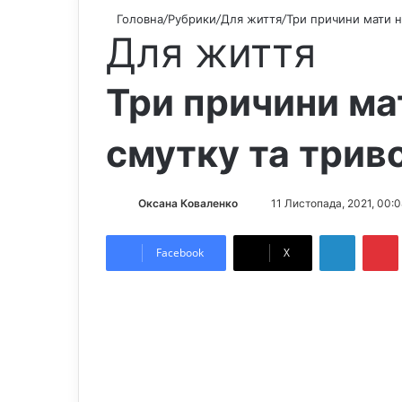
Головна
/
Рубрики
/
Для життя
/
Три причини мати н
Для життя
Три причини ма
смутку та трив
Оксана Коваленко
S
11 Листопада, 2021, 00:0
e
LinkedIn
Pintere
n
Facebook
X
d
a
n
e
m
a
i