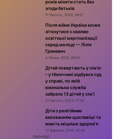
років міняти стать без
згоди батьків
11 Лютого, 2020, 19:07
Після війни Україна може
зіткнутися з хвилею
освітньої маргіналізації
серед молоді — Лілія
Гриневич
4 Липня, 2025, 08:01
Дітей повертають у сім’ю
– у Німеччині відбувся суд
у справі, по якій
ювенальна служба
забрала 13 дітей у сім’ї
21 Лютого, 2023, 17:29
Діти з релігійним
вихованням щасливіші та
мають міцніше здоров’я
12 Вересня, 2019, 22:06
Авокадо