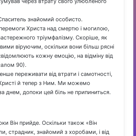
умував через втрату свого улюбленого
 Спаситель знайомий особисто.
ь перемоги Христа над смертю і могилою,
застережного тріумфалізму. Скоріше, як
вими віруючим, оскільки вони більш рясні
усвідомлюють кожну емоцію, на відміну від
салом 90).
енше переживати від втрати і самотності,
 Христі й тепер з Ним. Ми можемо
а днем, допоки цей біль не припиниться.
оки Він прийде. Оскільки також «Він
и, страдник, знайомий з хоробами, і від