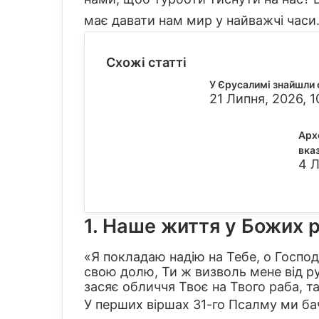
має давати нам мир у найважчі часи
Схожі статті
У Єрусалимі знайшли 
21 Липня, 2026, 1
Арх
вка
4 Л
1. Наше життя у Божих 
«Я покладаю надію на Тебе, о Господ
свою долю, Ти ж визволь мене від рук
засяє обличчя Твоє на Твого раба, та 
У перших віршах 31-го Псалму ми ба