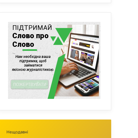
Нещодавні