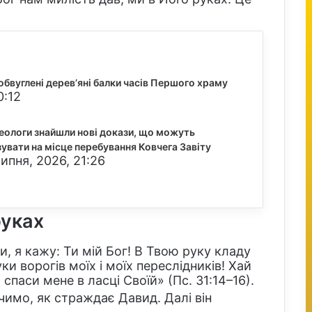
.
обвуглені дерев’яні балки часів Першого храму
0:12
еологи знайшли нові докази, що можуть
зувати на місце перебування Ковчега Завіту
ипня, 2026, 21:26
руках
и, я кажу: Ти мій Бог! В Твою руку кладу
и ворогів моїх і моїх переслідників! Хай
спаси мене в ласці Своїй» (Пс. 31:14–16).
чимо, як страждає Давид. Далі він