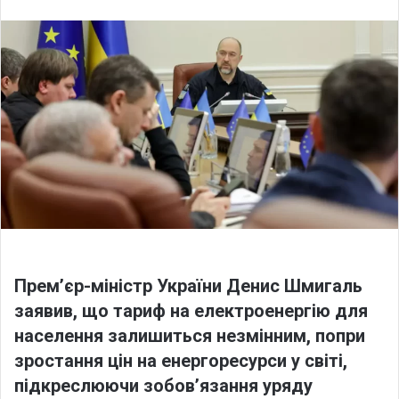
l
n
l
d
o
a
w
n
o
e
n
m
X
a
i
l
Прем’єр-міністр України Денис Шмигаль
заявив, що тариф на електроенергію для
населення залишиться незмінним, попри
зростання цін на енергоресурси у світі,
підкреслюючи зобов’язання уряду