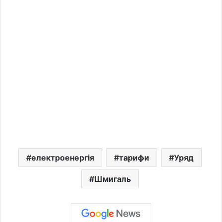
електроенергія
тарифи
Уряд
Шмигаль