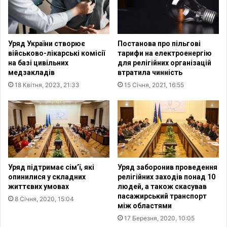
,
ц
м
і
і
ї
ж
в
Уряд України створює
Постанова про пільгові
6
У
військово-лікарські комісії
тарифи на електроенергію
0
к
на базі цивільних
для релігійних організацій
%
р
медзакладів
втратила чинність
т
а
18 Квітня, 2023, 21:33
15 Січня, 2021, 16:55
а
ї
8
н
0
і
%
:
у
к
к
л
р
ю
а
ч
Уряд підтримає сім’ї, які
Уряд заборонив проведення
ї
о
опинилися у складних
релігійних заходів понад 10
н
в
життєвих умовах
людей, а також скасував
с
пасажирський транспорт
і
8 Січня, 2020, 15:04
між областями
ь
з
к
м
17 Березня, 2020, 10:05