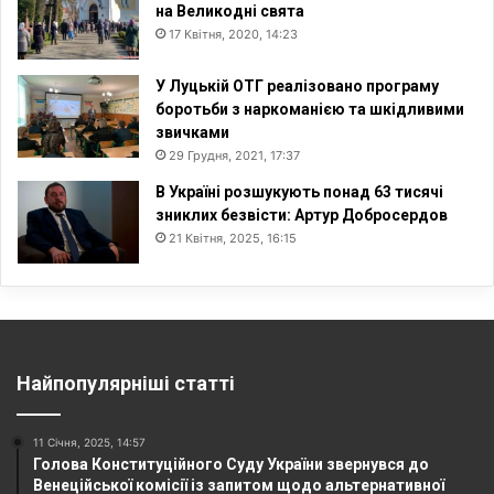
на Великодні свята
17 Квітня, 2020, 14:23
У Луцькій ОТГ реалізовано програму
боротьби з наркоманією та шкідливими
звичками
29 Грудня, 2021, 17:37
В Україні розшукують понад 63 тисячі
зниклих безвісти: Артур Добросердов
21 Квітня, 2025, 16:15
Найпопулярніші статті
11 Січня, 2025, 14:57
Голова Конституційного Суду України звернувся до
Венеційської комісії із запитом щодо альтернативної