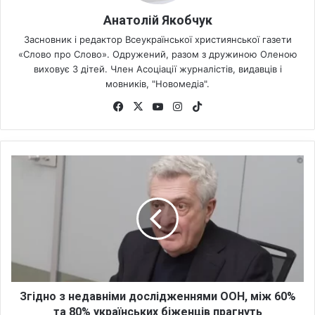
Анатолій Якобчук
Засновник і редактор Всеукраїнської християнської газети
«Слово про Слово». Одружений, разом з дружиною Оленою
виховує 3 дітей. Член Асоціації журналістів, видавців і
мовників, "Новомедіа".
Fa
X
Yo
Ins
Tik
ce
uT
tag
To
bo
ub
ra
k
ok
e
m
З
г
і
д
н
о
з
н
е
д
Згідно з недавніми дослідженнями ООН, між 60%
а
та 80% українських біженців прагнуть