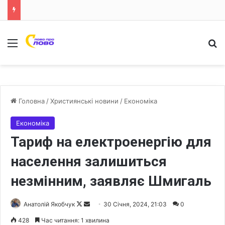
Меню
Ш
Головна
/
Християнські новини
/
Економіка
Економіка
Тариф на електроенергію для
населення залишиться
незмінним, заявляє Шмигаль
Анатолій Якобчук
F
S
30 Січня, 2024, 21:03
0
o
e
428
Час читання: 1 хвилина