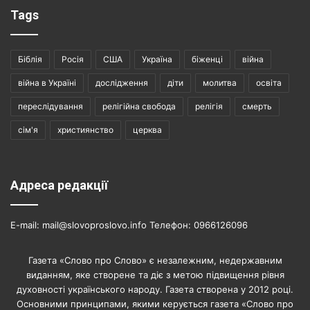
Tags
Біблія
Росія
США
Україна
біженці
війна
війна в Україні
дослідження
діти
молитва
освіта
переслідування
релігійна свобода
релігія
смерть
сім'я
християнство
церква
Адреса редакції
E-mail: mail@slovoproslovo.info Телефон: 0966126096
Газета «Слово про Слово» є незалежним, недержавним
виданням, яке створене та діє з метою підвищення рівня
духовності українського народу. Газета створена у 2012 році.
Основними принципами, якими керується газета «Слово про