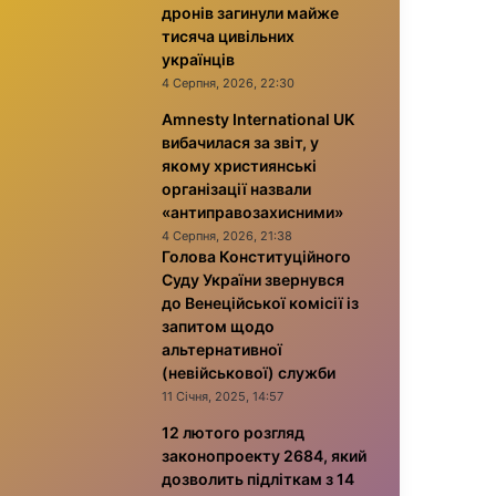
дронів загинули майже
тисяча цивільних
українців
4 Серпня, 2026, 22:30
Amnesty International UK
вибачилася за звіт, у
якому християнські
організації назвали
«антиправозахисними»
4 Серпня, 2026, 21:38
Голова Конституційного
Суду України звернувся
до Венеційської комісії із
запитом щодо
альтернативної
(невійськової) служби
11 Січня, 2025, 14:57
12 лютого розгляд
законопроекту 2684, який
дозволить підліткам з 14