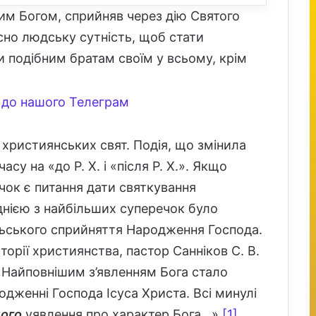
ним Богом, сприйняв через дію Святого
ійсно людську сутність, щоб стати
 подібним братам своїм у всьому, крім
до нашого Телеграм
 християнських свят. Подія, що змінила
часу на «до Р. Х. і «після Р. Х.». Якщо
чок є питання дати святкування
нією з найбільших суперечок було
льського сприйняття Народження Господа.
торії християнства, пастор Санніков С. В.
: «Найповнішим з’явленням Бога стало
одженні Господа Ісуса Христа. Всі минулі
ного
уявлення про характер Бога…»
[1]
.