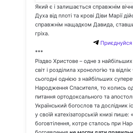
Який є і залишається справжнім віч
Духа від плоті та крові Діви Марії д
справжнім нащадком Давида, ставши
гріха.
Приєднуйся 
***
Різдво Христове – одне з найбільших
світ і розділила хронологію та відлік 
сьогодні однією з найбільших супере
Народження Спасителя, то колись од
питання ортодоксального та апосто
Український богослов та дослідник іс
у своїй катехізаторській книзі пише
боговтілення, котре сталось при Нар
богоявлення
не могли дати правиль