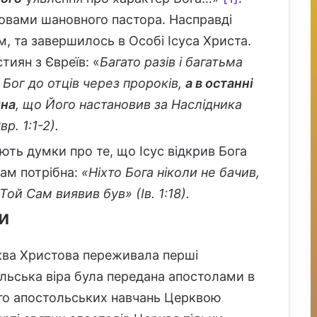
ловами шановного пастора. Насправді
, та завершилось в Особі Ісуса Христа.
иян з Євреїв: «
Багато разів і багатьма
Бог до отців через пророків,
а в останні
ина
, що Його настановив за Наслідника
р. 1:1-2).
ють думки про те, що Ісус відкрив Бога
нам потрібна:
«Ніхто Бога ніколи не бачив,
ой Сам виявив був» (Ів. 1:18).
и
рква Христова переживала перші
ельська віра була передана апостолами в
ого апостольських навчань Церквою