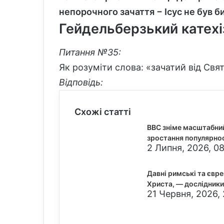
непорочного зачаття − Ісус не був б
Гейдельберзький катехі
Питання №35:
Як розуміти слова: «зачатий від Свят
Відповідь:
Схожі статті
BBC зніме масштабний
зростання популярнос
2 Липня, 2026, 0
Давні римські та євр
Христа, — дослідники
21 Червня, 2026,