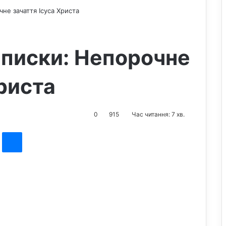
не зачаття Ісуса Христа
аписки: Непорочне
риста
0
915
Час читання: 7 хв.
st
Messenger