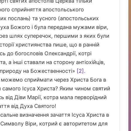
рті святих апостолів Церква тільки
ого сприйняття апостольського
их послань) та усного (апостольських
Духа Божого і була передана мужами віри,
рез шлях суперечок, першими з яких були
історії християнства пише, що в ранній
ь до богословів Олександрії, котрі
, а інші ставали на сторону антіохійців,
 природу на Божественності»
[2].
и можемо сприймати через Христа Бога в
и самого Ісуса Христа? Яким чином святий
 від Діви Марії, котра мала перворідний
аття від Духа Святого!
альне визначення зачаття Ісуса Христа в
Символу Віри, котрий є авторитетом для