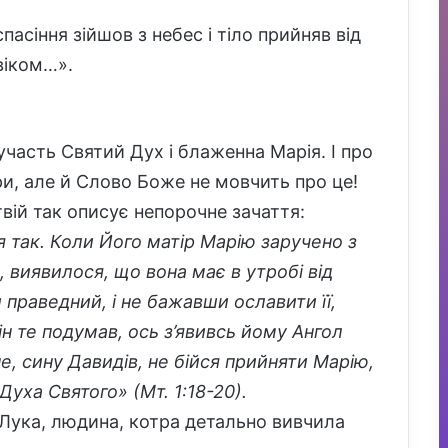
асіння зійшов з небес і тіло прийняв від
овіком…».
участь Святий Дух і блаженна Марія. І про
ри, але й Слово Боже не мовчить про це!
твій так описує непорочне зачаття:
 так. Коли Його матір Марію заручено з
 виявилося, що вона має в утробі від
 праведний, і не бажавши ославити її,
він те подумав, ось з’явивсь йому Ангол
е, сину Давидів, не бійся прийняти Марію,
Духа Святого» (Мт. 1:18-20).
 Лука, людина, котра детально вивчила