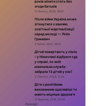
років міняти стать без
згоди батьків
11 Лютого, 2020, 19:07
Після війни Україна може
зіткнутися з хвилею
освітньої маргіналізації
серед молоді — Лілія
Гриневич
4 Липня, 2025, 08:01
Дітей повертають у сім’ю
– у Німеччині відбувся суд
у справі, по якій
ювенальна служба
забрала 13 дітей у сім’ї
21 Лютого, 2023, 17:29
Діти з релігійним
вихованням щасливіші та
мають міцніше здоров’я
12 Вересня, 2019, 22:06
Авокадо