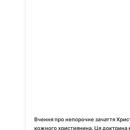
l
Вчення про непорочне зачаття Христ
кожного християнина. Ця доктрина є