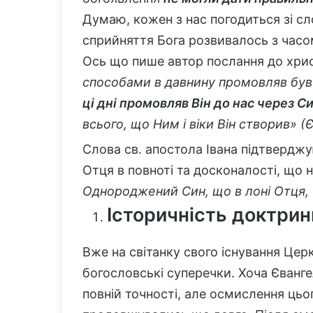
Думаю, кожен з нас погодиться зі с
сприйняття Бога розвивалось з часом
Ось що пише автор послання до христ
способами в давнину промовляв був 
ці дні промовляв Він до нас через С
всього, що Ним і віки Він створив» (Єв
Слова св. апостола Івана підтверджу
Отця в повноті та досконалості, що 
Однороджений Син, що в лоні Отця, Т
Історичність доктрин
Вже на світанку свого існування Це
богословські суперечки. Хоча Єванг
повній точності, але осмислення ць