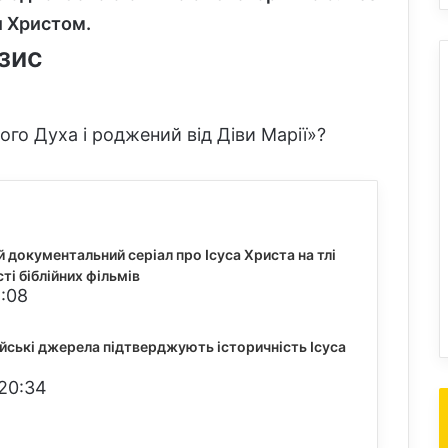
и Христом.
зис
ого Духа і роджений від Діви Марії»?
 документальний серіал про Ісуса Христа на тлі
ті біблійних фільмів
8:08
ейські джерела підтверджують історичність Ісуса
 20:34