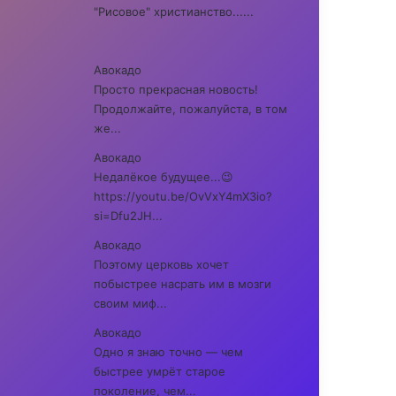
"Рисовое" христианство......
Авокадо
Просто прекрасная новость!
Продолжайте, пожалуйста, в том
же...
Авокадо
Недалёкое будущее...😉
https://youtu.be/OvVxY4mX3io?
si=Dfu2JH...
Авокадо
Поэтому церковь хочет
побыстрее насрать им в мозги
своим миф...
Авокадо
Одно я знаю точно — чем
быстрее умрёт старое
поколение, чем...