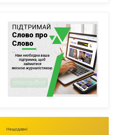
Нещодавні