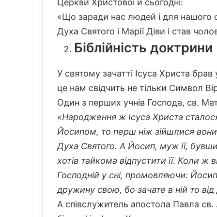
Церкви Христової й сьогодні:
«Що заради нас людей і для нашого сп
Духа Святого і Марії Діви і став чол
Біблійність доктрини
У святому зачатті Ісуса Христа брав 
це нам свідчить не тільки Символ Ві
Один з перших учнів Господа, св. Ма
«Народження ж Ісуса Христа сталося
Йосипом, то перш ніж зійшлися вони,
Духа Святого. А Йосип, муж її, бувши
хотів тайкома відпустити її. Коли ж 
Господній у сні, промовляючи: Йосип
дружину свою, бо зачате в ній то від 
А співслужитель апостола Павла св.