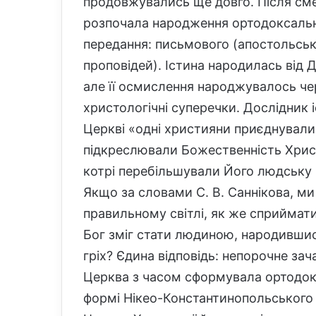
продовжувались ще довго. Після сме
розпочала народження ортодоксальн
передання: письмового (апостольськ
проповідей). Істина народилась від 
але її осмислення народжувалось че
христологічні суперечки. Дослідник 
Церкві «одні християни приєднувалис
підкреслювали Божественність Христа
котрі перебільшували Його людську
Якщо за словами С. В. Саннікова, м
правильному світлі, як же сприймат
Бог зміг стати людиною, народившись
гріх? Єдина відповідь: непорочне зач
Церква з часом сформувала ортодокс
формі Нікео-Константинопольського 