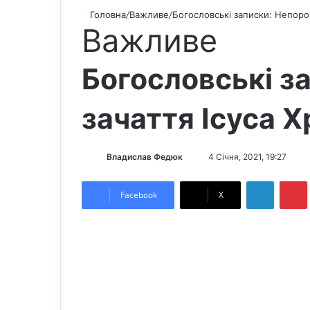
Головна
/
Важливе
/
Богословські записки: Непороч
Важливе
Богословські з
зачаття Ісуса Х
Владислав Федюк
S
4 Січня, 2021, 19:27
e
LinkedIn
Pintere
n
Facebook
X
d
a
n
e
m
a
i