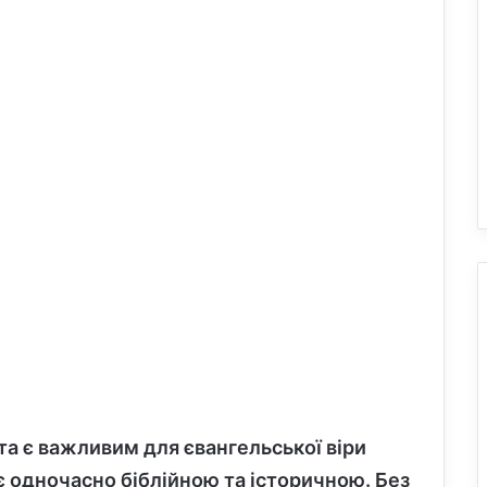
а є важливим для євангельської віри
 одночасно біблійною та історичною. Без