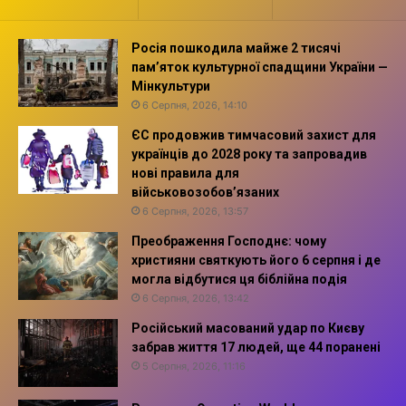
Росія пошкодила майже 2 тисячі
пам’яток культурної спадщини України —
Мінкультури
6 Серпня, 2026, 14:10
ЄС продовжив тимчасовий захист для
українців до 2028 року та запровадив
нові правила для
військовозобов’язаних
6 Серпня, 2026, 13:57
Преображення Господнє: чому
християни святкують його 6 серпня і де
могла відбутися ця біблійна подія
6 Серпня, 2026, 13:42
Російський масований удар по Києву
забрав життя 17 людей, ще 44 поранені
5 Серпня, 2026, 11:16