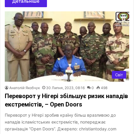
Детальніше
Світ
Анатолій Якобчук
30 Липня, 2023, 08:16
0
498
Переворот у Нігері збільшує ризик нападів
екстремістів, – Open Doors
Переворот у Нігері зробив країну більш вразливою до
нападів ісламістських екстремістів, попереджає
організація “Open Doors”. Джерело: christiantoday.com