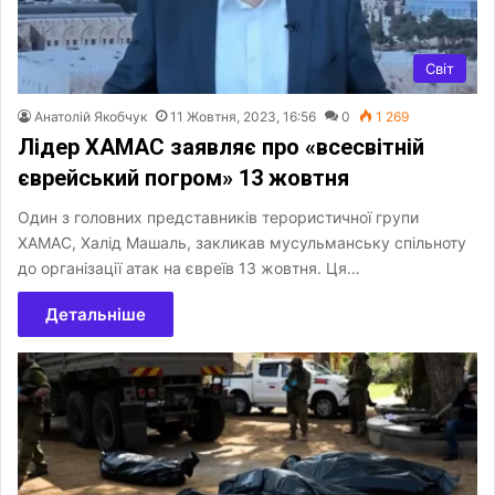
Світ
Анатолій Якобчук
11 Жовтня, 2023, 16:56
0
1 269
Лідер ХАМАС заявляє про «всесвітній
єврейський погром» 13 жовтня
Один з головних представників терористичної групи
ХАМАС, Халід Машаль, закликав мусульманську спільноту
до організації атак на євреїв 13 жовтня. Ця…
Детальніше