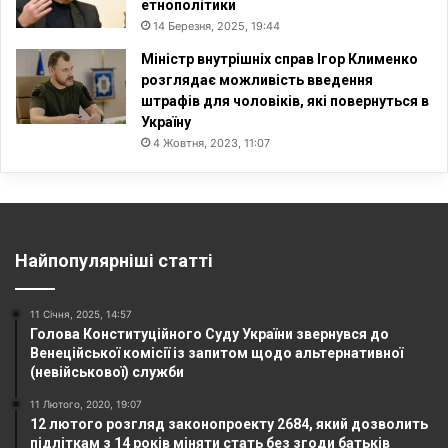
етнополітики
14 Березня, 2025, 19:44
Міністр внутрішніх справ Ігор Клименко
розглядає можливість введення
штрафів для чоловіків, які повернуться в
Україну
4 Жовтня, 2023, 11:07
Найпопулярніші статті
11 Січня, 2025, 14:57
Голова Конституційного Суду України звернувся до
Венеційської комісії із запитом щодо альтернативної
(невійськової) служби
11 Лютого, 2020, 19:07
12 лютого розгляд законопроекту 2684, який дозволить
підліткам з 14 років міняти стать без згоди батьків