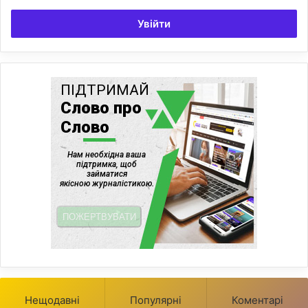
Увійти
Нещодавні
Популярні
Коментарі