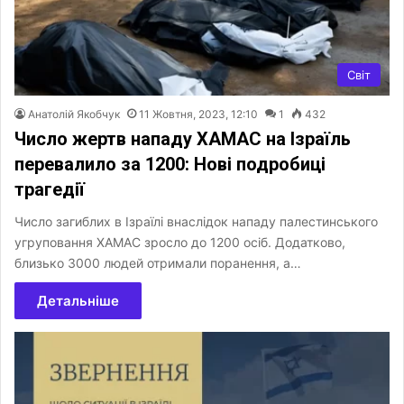
Світ
Анатолій Якобчук
11 Жовтня, 2023, 12:10
1
432
Число жертв нападу ХАМАС на Ізраїль
перевалило за 1200: Нові подробиці
трагедії
Число загиблих в Ізраїлі внаслідок нападу палестинського
угруповання ХАМАС зросло до 1200 осіб. Додатково,
близько 3000 людей отримали поранення, а…
Детальніше