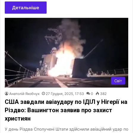
Детальніше
Світ
Анатолій Якобчук
27 Грудня, 2025, 17:53
0
382
США завдали авіаудару по ІДІЛ у Нігерії на
Різдво: Вашингтон заявив про захист
християн
У день Різдва Сполучені Штати здійснили авіаційний удар по