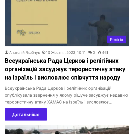
Релігія
Анатолій Якобчук
10 Жовтня, 2023, 10:11
0
461
Всеукраїнська Рада Церков і релігійних
організацій засуджує терористичну атаку
на Ізраїль і висловлює співчуття народу
Всеукраїнська Рада Церков і релігійних організацій
опублікувала звернення у якому рішуче засуджує недавню
терористичну атаку ХАМАС на Ізраїль і висловлює…
Детальніше