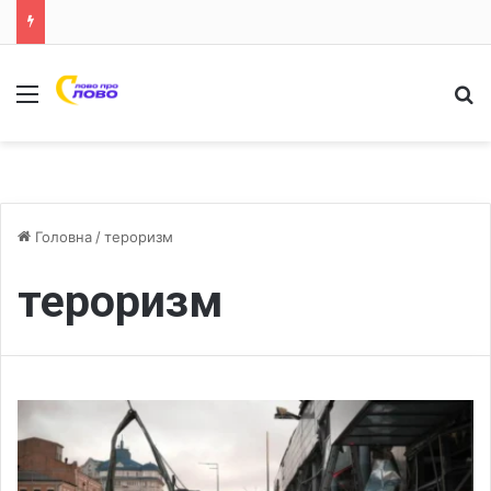
Меню
Ш
Головна
/
тероризм
тероризм