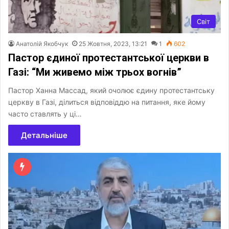
Світ
Анатолій Якобчук
25 Жовтня, 2023, 13:21
1
602
Пастор єдиної протестантської церкви в
Газі: “Ми живемо між трьох вогнів”
Пастор Ханна Массад, який очолює єдину протестантську
церкву в Газі, ділиться відповіддю на питання, яке йому
часто ставлять у ці…
Детальніше