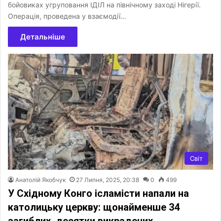
бойовиках угруповання ІДІЛ на північному заході Нігерії.
Операція, проведена у взаємодії…
Детальніше
Світ
Анатолій Якобчук
27 Липня, 2025, 20:38
0
499
У Східному Конго ісламісти напали на
католицьку церкву: щонайменше 34
загиблих, десятки викрадених