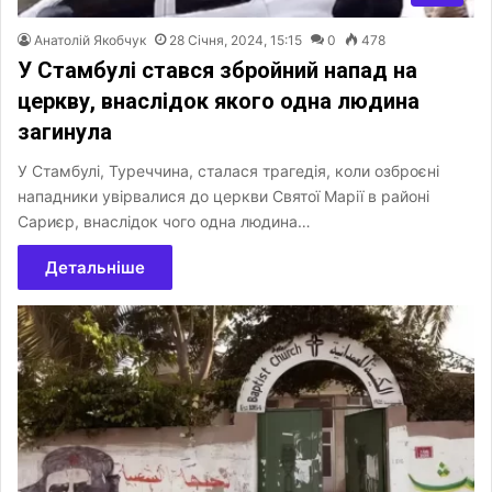
Анатолій Якобчук
28 Січня, 2024, 15:15
0
478
У Стамбулі стався збройний напад на
церкву, внаслідок якого одна людина
загинула
У Стамбулі, Туреччина, сталася трагедія, коли озброєні
нападники увірвалися до церкви Святої Марії в районі
Сариєр, внаслідок чого одна людина…
Детальніше