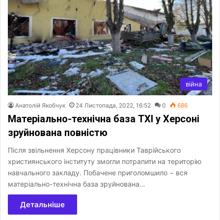
війна
Анатолій Якобчук
24 Листопада, 2022, 16:52
0
686
Матеріально-технічна база ТХІ у Херсоні
зруйнована повністю
Після звільнення Херсону працівники Таврійського
християнського інституту змогли потрапити на територію
навчального закладу. Побачене приголомшило − вся
матеріально-технічна база зруйнована…
Детальніше