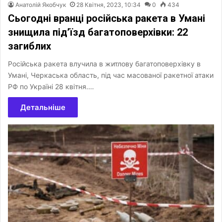
Анатолій Якобчук
28 Квітня, 2023, 10:34
0
434
Сьогодні вранці російська ракета в Умані
знищила під’їзд багатоповерхівки: 22
загиблих
Російська ракета влучила в житлову багатоповерхівку в
Умані, Черкаська область, під час масованої ракетної атаки
РФ по Україні 28 квітня.…
Детальніше