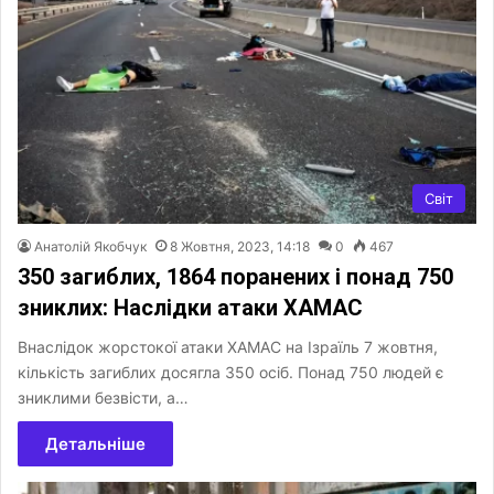
Світ
Анатолій Якобчук
8 Жовтня, 2023, 14:18
0
467
350 загиблих, 1864 поранених і понад 750
зниклих: Наслідки атаки ХАМАС
Внаслідок жорстокої атаки ХАМАС на Ізраїль 7 жовтня,
кількість загиблих досягла 350 осіб. Понад 750 людей є
зниклими безвісти, а…
Детальніше