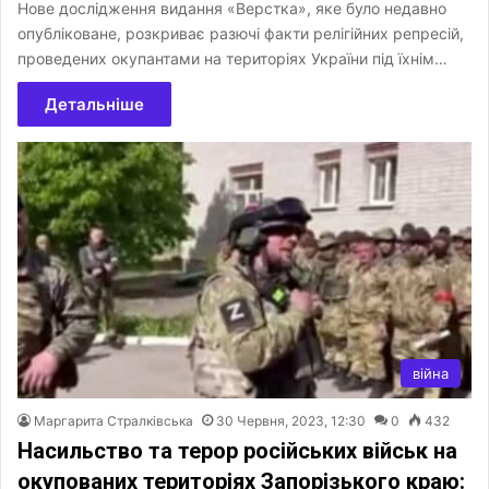
Нове дослідження видання «Верстка», яке було недавно
опубліковане, розкриває разючі факти релігійних репресій,
проведених окупантами на територіях України під їхнім…
Детальніше
війна
Маргарита Стралківська
30 Червня, 2023, 12:30
0
432
Насильство та терор російських військ на
окупованих територіях Запорізького краю: