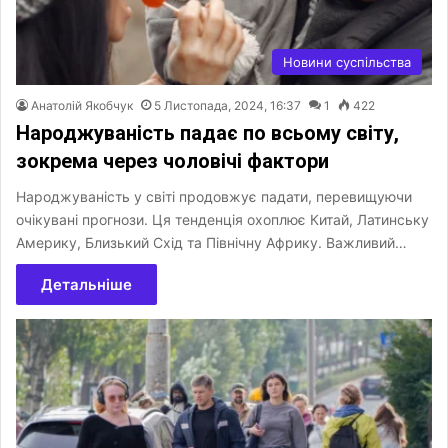
Новини суспільства
Анатолій Якобчук
5 Листопада, 2024, 16:37
1
422
Народжуваність падає по всьому світу,
зокрема через чоловічі фактори
Народжуваність у світі продовжує падати, перевищуючи
очікувані прогнози. Ця тенденція охоплює Китай, Латинську
Америку, Близький Схід та Північну Африку. Важливий…
Детальніше