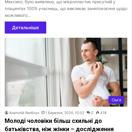
Мексико, було виявлено, що мікропластик присутній у
плацентах 100% учасниць, що викликає занепокоєння щодо
можливого…
Детальніше
Сім'я
Анатолій Якобчук
1 Березня, 2024, 10:02
0
418
Молоді чоловіки більш схильні до
батьківства, ніж жінки – дослідження