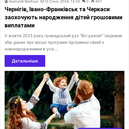
Анатолій Якобчук
12 Січня, 2024, 14:39
0
407
Чернігів, Івано-Франківськ та Черкаси
заохочують народження дітей грошовими
виплатами
У жовтні 2023 року громадський рух “Всі разом!” ініціював
збір даних про міські програми підтримки сімей з
новонародженими в усіх…
Детальніше