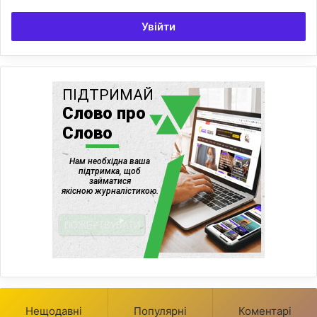
Увійти
Нещодавні
Популярні
Коментарі