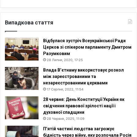
Випадкова стаття
Відбулася зустріч Всеукраїнської Ради
Церков зі спікером парламенту Дмитром
Разумковим
28 Липня, 2020, 17:25
Влада В’єтнаму використовує розкол
між зареєстрованими та
незареєстрованими церквами
17 Серпня, 2022, 11:54
28 червня: День Конституції України як
свідчення правової зрілості нації і
духовної спадщини
28 Червня, 2025, 11:09
П’ятій частині людства загрожує
бідність через війну, яку розпочала Росія