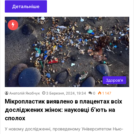
Детальніше
Здоров'я
Анатолій Якобчук
3 Березня, 2024, 19:34
0
1 147
Мікропластик виявлено в плацентах всіх
досліджених жінок: науковці б’ють на
сполох
У новому дослідженні, проведеному Університетом Нью-