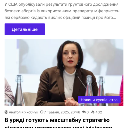
У США опублікували результати ґрунтовного дослідження
безпеки абортів із використанням препарату міфепристон,
які серйозно кидають виклик офіційній позиції про його…
Детальніше
Новини суспільства
Анатолій Якобчук
7 Травня, 2025, 20:46
0
432
В уряді готують масштабну стратегію
підтримки материнства: нові ініціативи