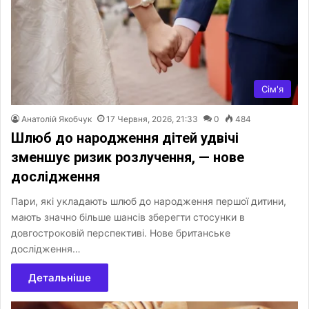
Сім'я
Анатолій Якобчук
17 Червня, 2026, 21:33
0
484
Шлюб до народження дітей удвічі
зменшує ризик розлучення, — нове
дослідження
Пари, які укладають шлюб до народження першої дитини,
мають значно більше шансів зберегти стосунки в
довгостроковій перспективі. Нове британське
дослідження…
Детальніше