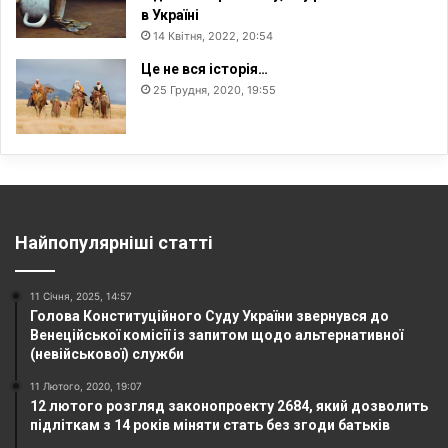
в Україні
14 Квітня, 2022, 20:54
Це не вся історія…
25 Грудня, 2020, 19:55
Найпопулярніші статті
11 Січня, 2025, 14:57
Голова Конституційного Суду України звернувся до
Венеційської комісії із запитом щодо альтернативної
(невійськової) служби
11 Лютого, 2020, 19:07
12 лютого розгляд законопроекту 2684, який дозволить
підліткам з 14 років міняти стать без згоди батьків