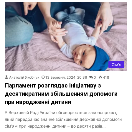
Сім'я
Анатолій Якобчук
13 Березня, 2024, 20:36
0
418
Парламент розглядає ініціативу з
десятикратним збільшенням допомоги
при народженні дитини
У Верховній Раді України обговорюється законопроєкт,
який передбачає значне збільшення державної допомоги
сім’ям при народженні дитини – до десяти разів…