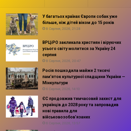
У багатьох країнах Європи собак уже
більше, ніж дітей віком до 15 років
8 Серпня, 2026, 21:28
ВРЦіРО закликала християн і віруючих
усього світу молитися за Україну 24
серпня
8 Серпня, 2026, 20:47
Росія пошкодила майже 2 тисячі
пам’яток культурної спадщини України —
Мінкультури
6 Серпня, 2026, 14:10
ЄС продовжив тимчасовий захист для
українців до 2028 року та запровадив
нові правила для
військовозобов’язаних
6 Серпня, 2026, 13:57